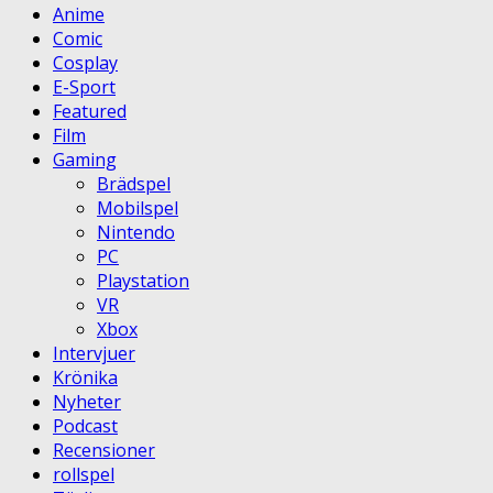
Anime
Comic
Cosplay
E-Sport
Featured
Film
Gaming
Brädspel
Mobilspel
Nintendo
PC
Playstation
VR
Xbox
Intervjuer
Krönika
Nyheter
Podcast
Recensioner
rollspel