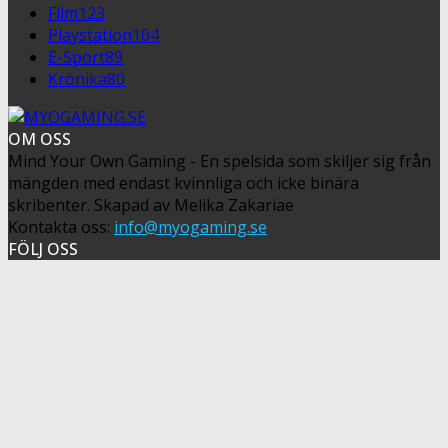
Film
123
Playstation
104
E-Sport
89
Krönika
80
OM OSS
Mind Your Own Gaming - En spelsida som skiljer sig från
mängden med endast kvinnliga och icke binära
skribenter. Skapad av Melika Zakariae
Kontakta oss:
info@myogaming.se
FÖLJ OSS