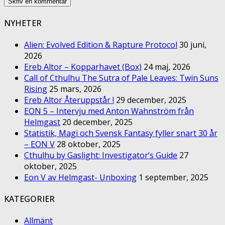
NYHETER
Alien: Evolved Edition & Rapture Protocol
30 juni,
2026
Ereb Altor – Kopparhavet (Box)
24 maj, 2026
Call of Cthulhu The Sutra of Pale Leaves: Twin Suns
Rising
25 mars, 2026
Ereb Altor Återuppstår !
29 december, 2025
EON 5 – Intervju med Anton Wahnström från
Helmgast
20 december, 2025
Statistik, Magi och Svensk Fantasy fyller snart 30 år
– EON V
28 oktober, 2025
Cthulhu by Gaslight: Investigator’s Guide
27
oktober, 2025
Eon V av Helmgast- Unboxing
1 september, 2025
KATEGORIER
Allmänt