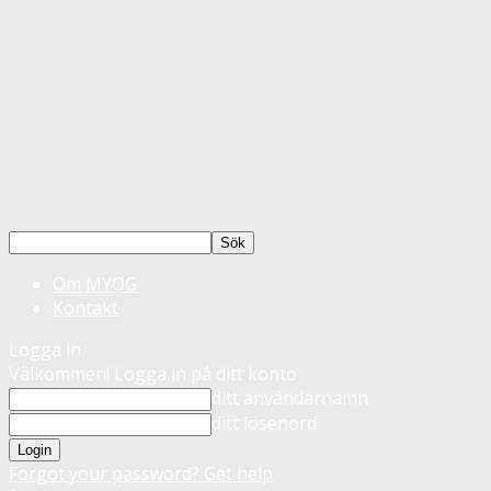
Om MYOG
Kontakt
Logga in
Välkommen! Logga in på ditt konto
ditt användarnamn
ditt lösenord
Forgot your password? Get help