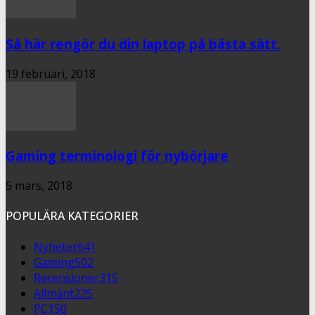
Så här rengör du din laptop på bästa sätt.
19 februari, 2018
Gaming terminologi för nybörjare
5 mars, 2018
POPULÄRA KATEGORIER
Nyheter
641
Gaming
502
Recensioner
315
Allmänt
225
PC
150