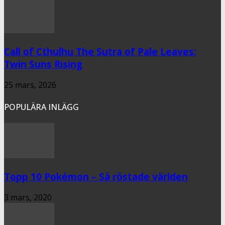
Call of Cthulhu The Sutra of Pale Leaves:
Twin Suns Rising
25 mars, 2026
POPULÄRA INLÄGG
Topp 10 Pokémon – Så röstade världen
3 mars, 2020