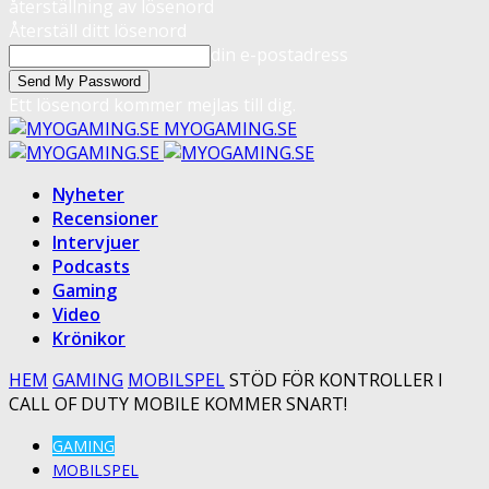
återställning av lösenord
Återställ ditt lösenord
din e-postadress
Ett lösenord kommer mejlas till dig.
MYOGAMING.SE
Nyheter
Recensioner
Intervjuer
Podcasts
Gaming
Video
Krönikor
HEM
GAMING
MOBILSPEL
STÖD FÖR KONTROLLER I
CALL OF DUTY MOBILE KOMMER SNART!
GAMING
MOBILSPEL