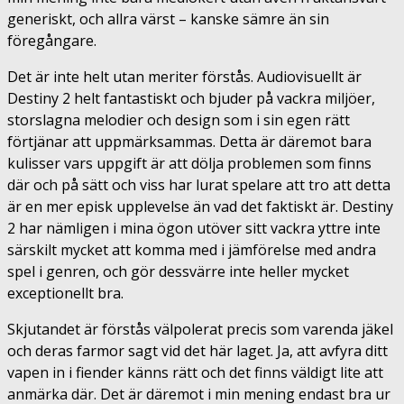
generiskt, och allra värst – kanske sämre än sin
föregångare.
Det är inte helt utan meriter förstås. Audiovisuellt är
Destiny 2 helt fantastiskt och bjuder på vackra miljöer,
storslagna melodier och design som i sin egen rätt
förtjänar att uppmärksammas. Detta är däremot bara
kulisser vars uppgift är att dölja problemen som finns
där och på sätt och viss har lurat spelare att tro att detta
är en mer episk upplevelse än vad det faktiskt är. Destiny
2 har nämligen i mina ögon utöver sitt vackra yttre inte
särskilt mycket att komma med i jämförelse med andra
spel i genren, och gör dessvärre inte heller mycket
exceptionellt bra.
Skjutandet är förstås välpolerat precis som varenda jäkel
och deras farmor sagt vid det här laget. Ja, att avfyra ditt
vapen in i fiender känns rätt och det finns väldigt lite att
anmärka där. Det är däremot i min mening endast bra ur