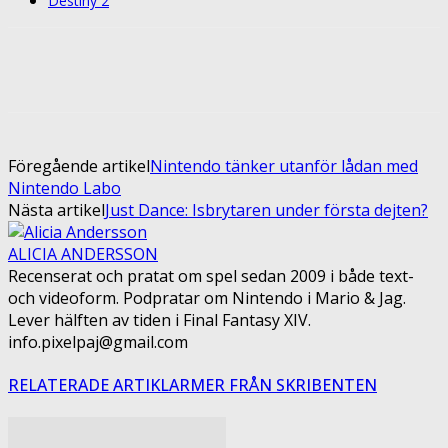
Destiny 2
Facebook
Twitter
Pinterest
ReddIt
Föregående artikel
Nintendo tänker utanför lådan med
Nintendo Labo
Nästa artikel
Just Dance: Isbrytaren under första dejten?
ALICIA ANDERSSON
Recenserat och pratat om spel sedan 2009 i både text-
och videoform. Podpratar om Nintendo i Mario & Jag.
Lever hälften av tiden i Final Fantasy XIV.
info.pixelpaj@gmail.com
RELATERADE ARTIKLAR
MER FRÅN SKRIBENTEN