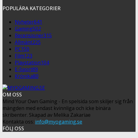
POPULÄRA KATEGORIER
Nyheter
641
Gaming
502
Recensioner
315
Allmänt
225
PC
150
Film
123
Playstation
104
E-Sport
89
Krönika
80
OM OSS
Mind Your Own Gaming - En spelsida som skiljer sig från
mängden med endast kvinnliga och icke binära
skribenter. Skapad av Melika Zakariae
Kontakta oss:
info@myogaming.se
FÖLJ OSS