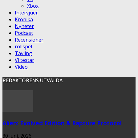
Xbox
Intervjuer
Krönika
Nyheter
Podcast
Recensioner
rollspel
Tävling
Vi testar
Video
REDAKTÖRENS UTVALDA
Alien: Evolved Edition & Rapture Protocol
30 juni, 2026