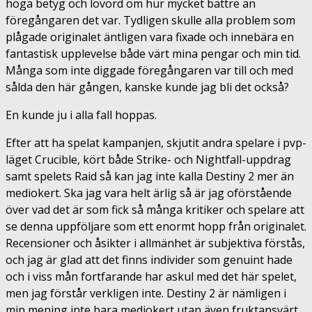
höga betyg och lovord om hur mycket bättre än
föregångaren det var. Tydligen skulle alla problem som
plågade originalet äntligen vara fixade och innebära en
fantastisk upplevelse både värt mina pengar och min tid.
Många som inte diggade föregångaren var till och med
sålda den här gången, kanske kunde jag bli det också?
En kunde ju i alla fall hoppas.
Efter att ha spelat kampanjen, skjutit andra spelare i pvp-
läget Crucible, kört både Strike- och Nightfall-uppdrag
samt spelets Raid så kan jag inte kalla Destiny 2 mer än
mediokert. Ska jag vara helt ärlig så är jag oförstående
över vad det är som fick så många kritiker och spelare att
se denna uppföljare som ett enormt hopp från originalet.
Recensioner och åsikter i allmänhet är subjektiva förstås,
och jag är glad att det finns individer som genuint hade
och i viss mån fortfarande har askul med det här spelet,
men jag förstår verkligen inte. Destiny 2 är nämligen i
min mening inte bara mediokert utan även fruktansvärt