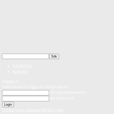
Om MYOG
Kontakt
Logga in
Välkommen! Logga in på ditt konto
ditt användarnamn
ditt lösenord
Forgot your password? Get help