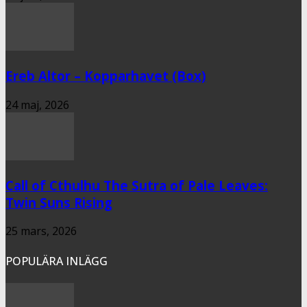
Ereb Altor – Kopparhavet (Box)
24 maj, 2026
Call of Cthulhu The Sutra of Pale Leaves:
Twin Suns Rising
25 mars, 2026
POPULÄRA INLÄGG