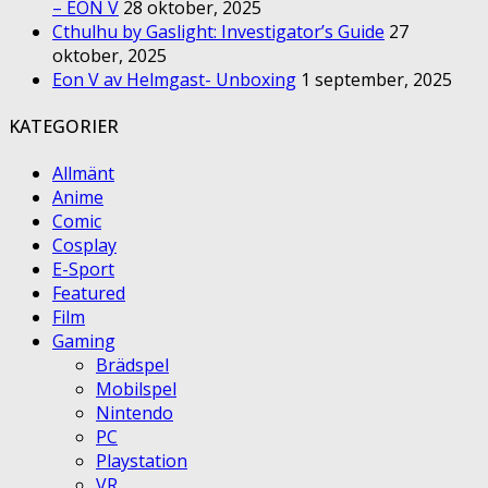
– EON V
28 oktober, 2025
Cthulhu by Gaslight: Investigator’s Guide
27
oktober, 2025
Eon V av Helmgast- Unboxing
1 september, 2025
KATEGORIER
Allmänt
Anime
Comic
Cosplay
E-Sport
Featured
Film
Gaming
Brädspel
Mobilspel
Nintendo
PC
Playstation
VR