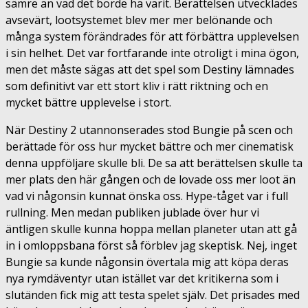
sämre än vad det borde ha varit. Berättelsen utvecklades
avsevärt, lootsystemet blev mer mer belönande och
många system förändrades för att förbättra upplevelsen
i sin helhet. Det var fortfarande inte otroligt i mina ögon,
men det måste sägas att det spel som Destiny lämnades
som definitivt var ett stort kliv i rätt riktning och en
mycket bättre upplevelse i stort.
När Destiny 2 utannonserades stod Bungie på scen och
berättade för oss hur mycket bättre och mer cinematisk
denna uppföljare skulle bli. De sa att berättelsen skulle ta
mer plats den här gången och de lovade oss mer loot än
vad vi någonsin kunnat önska oss. Hype-tåget var i full
rullning. Men medan publiken jublade över hur vi
äntligen skulle kunna hoppa mellan planeter utan att gå
in i omloppsbana först så förblev jag skeptisk. Nej, inget
Bungie sa kunde någonsin övertala mig att köpa deras
nya rymdäventyr utan istället var det kritikerna som i
slutänden fick mig att testa spelet själv. Det prisades med