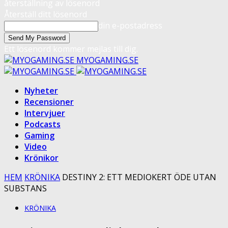
återställning av lösenord
Återställ ditt lösenord
din e-postadress
Ett lösenord kommer mejlas till dig.
MYOGAMING.SE
Nyheter
Recensioner
Intervjuer
Podcasts
Gaming
Video
Krönikor
HEM
KRÖNIKA
DESTINY 2: ETT MEDIOKERT ÖDE UTAN
SUBSTANS
KRÖNIKA