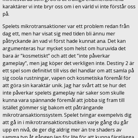
karaktärer vi inte bryr oss om i en värld vi inte förstår oss
på.
Spelets mikrotransaktioner var ett problem redan från
dag ett, men har visat sig med tiden bli ännu mer
påtryckande än vad vi först hade kunnat ana. Det kan
argumenteras hur mycket som helst om huruvida det
bara är ”kosmetiskt” och att det ”inte påverkar
gameplay”, men jag köper det verkligen inte. Destiny 2 är
ett spel som definitivt till viss del handlar om att samla på
sig coola rustningar, vapen och kosmetiska föremål för
att göra sin karaktär unik. Jag har svårt att se hur det
inte påverkar spelets gameplay när saker som skulle
kunna vara spännande föremål att jobba sig fram till
istället gömmer sig bakom ett påträngande
mikrotransaktionssystem. Spelet tvingar exempelvis dig
att gå in i mikrotransaktionsbutiken varje gång du går
upp en nivå, de ger dig aldrig mer än tre shaders av
samma typ åt gången (en för lite för att kunna färglägga