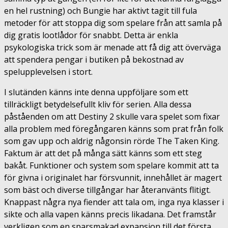
en hel rustning) och Bungie har aktivt tagit till fula
metoder för att stoppa dig som spelare från att samla på
dig gratis lootlådor för snabbt. Detta är enkla
psykologiska trick som är menade att få dig att överväga
att spendera pengar i butiken på bekostnad av
spelupplevelsen i stort.
I slutänden känns inte denna uppföljare som ett
tillräckligt betydelsefullt kliv för serien. Alla dessa
påståenden om att Destiny 2 skulle vara spelet som fixar
alla problem med föregångaren känns som prat från folk
som gav upp och aldrig någonsin rörde The Taken King.
Faktum är att det på många sätt känns som ett steg
bakåt. Funktioner och system som spelare kommit att ta
för givna i originalet har försvunnit, innehållet är magert
som bäst och diverse tillgångar har återanvänts flitigt.
Knappast några nya fiender att tala om, inga nya klasser i
sikte och alla vapen känns precis likadana. Det framstår
verkligen som en sparsmakad expansion till det första