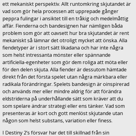
ett mekaniskt perspektiv. Allt runtomkring skjutandet är
vad som gör hela processen att upprepade gånger
peppra fulingar i ansiktet till en tråkig och medelmåttig
affär. Fienderna och bandesignen har nämligen båda
problem som gör att oavsett hur bra skjutandet är rent
mekaniskt så lämnar det otroligt mycket att önska. Alla
fiendetyper är i stort sätt likadana och har inte några
som helst intressanta mönster eller spännande
artificiella-egenheter som gör dem roliga att möta eller
för den delen skjuta. Alla fiender är dessutom hämtade
direkt från det första spelet utan några märkbara eller
radikala förändringar. Spelets bandesign är oinspirerad
och används mer eller mindre aldrig för att förändra
eldstriderna på underhållande sätt som kräver att du
som spelare ändrar strategi eller ens tänker. Vad som
presenteras är kort och gott menlöst skjutande utan
någon som helst substans, variation eller finess.
I Destiny 2’s försvar har det till skillnad från sin