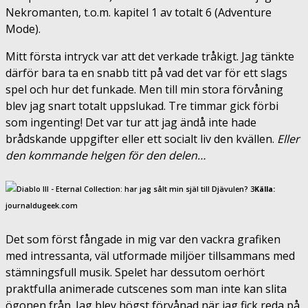
Nekromanten, t.o.m. kapitel 1 av totalt 6 (Adventure
Mode).
Mitt första intryck var att det verkade tråkigt. Jag tänkte
därför bara ta en snabb titt på vad det var för ett slags
spel och hur det funkade. Men till min stora förvåning
blev jag snart totalt uppslukad. Tre timmar gick förbi
som ingenting! Det var tur att jag ändå inte hade
brådskande uppgifter eller ett socialt liv den kvällen.
Eller
den kommande helgen för den delen…
Källa:
journaldugeek.com
Det som först fångade in mig var den vackra grafiken
med intressanta, väl utformade miljöer tillsammans med
stämningsfull musik. Spelet har dessutom oerhört
praktfulla animerade cutscenes som man inte kan slita
ögonen från. Jag blev högst förvånad när jag fick reda på