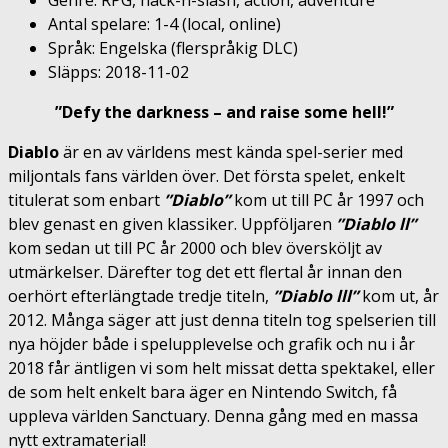
Genre: RPG, hack-n-slash, action, adventure
Antal spelare: 1-4 (local, online)
Språk: Engelska (flerspråkig DLC)
Släpps: 2018-11-02
”Defy the darkness – and raise some hell!”
Diablo
är en av världens mest kända spel-serier med
miljontals fans världen över. Det första spelet, enkelt
titulerat som enbart
”Diablo”
kom ut till PC år 1997 och
blev genast en given klassiker. Uppföljaren
”Diablo ll”
kom sedan ut till PC år 2000 och blev översköljt av
utmärkelser. Därefter tog det ett flertal år innan den
oerhört efterlängtade tredje titeln,
”Diablo lll”
kom ut, år
2012. Många säger att just denna titeln tog spelserien till
nya höjder både i spelupplevelse och grafik och nu i år
2018 får äntligen vi som helt missat detta spektakel, eller
de som helt enkelt bara äger en Nintendo Switch, få
uppleva världen Sanctuary. Denna gång med en massa
nytt extramaterial!