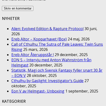
NYHETER
Alien: Evolved Edition & Rapture Protocol
30 juni,
2026
Ereb Altor – Kopparhavet (Box)
24 maj, 2026
Call of Cthulhu The Sutra of Pale Leaves: Twin Suns
Rising
25 mars, 2026
Ereb Altor Återuppstår !
29 december, 2025
EON 5 – Intervju med Anton Wahnström från
Helmgast
20 december, 2025
Statistik, Magi och Svensk Fantasy fyller snart 30 år
– EON V
28 oktober, 2025
Cthulhu by Gaslight: Investigator’s Guide
27
oktober, 2025
Eon V av Helmgast- Unboxing
1 september, 2025
KATEGORIER