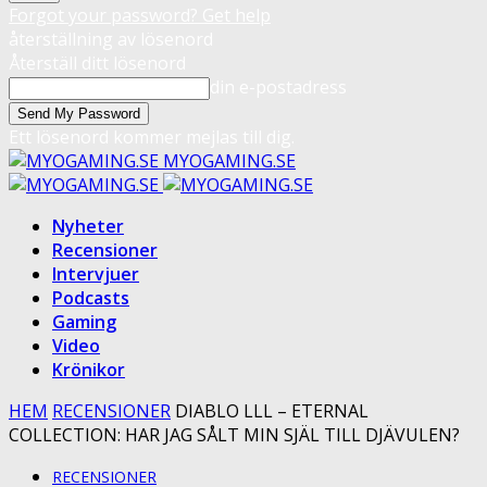
Forgot your password? Get help
återställning av lösenord
Återställ ditt lösenord
din e-postadress
Ett lösenord kommer mejlas till dig.
MYOGAMING.SE
Nyheter
Recensioner
Intervjuer
Podcasts
Gaming
Video
Krönikor
HEM
RECENSIONER
DIABLO LLL – ETERNAL
COLLECTION: HAR JAG SÅLT MIN SJÄL TILL DJÄVULEN?
RECENSIONER