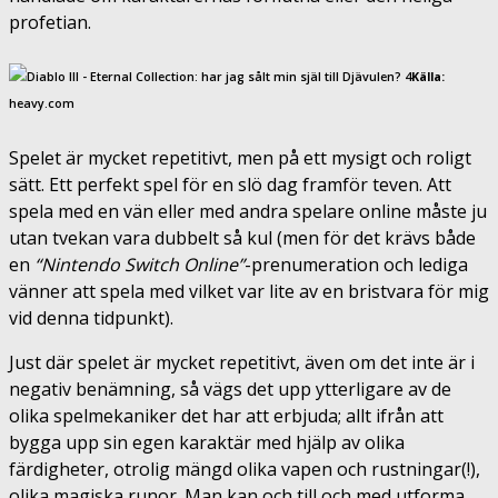
profetian.
Källa:
heavy.com
Spelet är mycket repetitivt, men på ett mysigt och roligt
sätt. Ett perfekt spel för en slö dag framför teven. Att
spela med en vän eller med andra spelare online måste ju
utan tvekan vara dubbelt så kul (men för det krävs både
en
“Nintendo Switch Online”
-prenumeration
och lediga
vänner att spela med vilket var lite av en bristvara för mig
vid denna tidpunkt).
Just där spelet är mycket repetitivt, även om det inte är i
negativ benämning, så vägs det upp ytterligare av de
olika spelmekaniker det har att erbjuda; allt ifrån att
bygga upp sin egen karaktär med hjälp av olika
färdigheter, otrolig mängd olika vapen och rustningar(!),
olika magiska runor. Man kan och till och med utforma