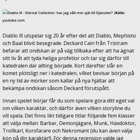
Källa:
youtube.com
Diablo lll utspelar sig 20 år efter det att Diablo, Mephisto
och Baal blivit besegrade. Deckard Cain från Tristram
befarar att ondskan är på väg tillbaka efter att ha ägnat
sitt liv åt att tyda heliga profetior och tar sig därför till
katedralen där allting började. Kort därefter slår en
komet plötsligt ner i katedralen, vilket bevisar början på
en ny tid av mörker som kallar på nya hjältar att
bekämpa ondskan såsom Deckard förutspått.
Innan spelet börjar får du som spelare göra ditt eget val
om vilken karaktär, och därför även vilken storyline du
vill spela. Det finns likt tidigare titlar följande fem klasser
att välja mellan: Barbar, Demonjägare, Munk, Häxdoktor,
Trollkarl, Korsfarare och Nekromant (du kan även välja
kön på din karaktär!). För denna recension valde jag