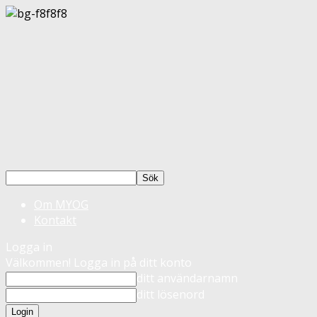
Om MYOG
Kontakt
Logga in
Välkommen! Logga in på ditt konto
ditt användarnamn
ditt lösenord