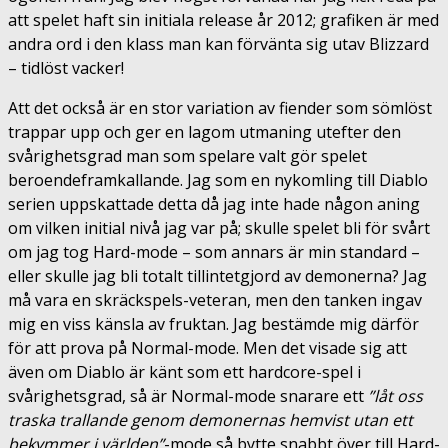
att spelet haft sin initiala release år 2012; grafiken är med
andra ord i den klass man kan förvänta sig utav Blizzard
– tidlöst vacker!
Att det också är en stor variation av fiender som sömlöst
trappar upp och ger en lagom utmaning utefter den
svårighetsgrad man som spelare valt gör spelet
beroendeframkallande. Jag som en nykomling till Diablo
serien uppskattade detta då jag inte hade någon aning
om vilken initial nivå jag var på; skulle spelet bli för svårt
om jag tog Hard-mode – som annars är min standard –
eller skulle jag bli totalt tillintetgjord av demonerna? Jag
må vara en skräckspels-veteran, men den tanken ingav
mig en viss känsla av fruktan. Jag bestämde mig därför
för att prova på Normal-mode. Men det visade sig att
även om Diablo är känt som ett hardcore-spel i
svårighetsgrad, så är Normal-mode snarare ett
”låt oss
traska trallande genom demonernas hemvist utan ett
bekymmer i världen”
-mode så bytte snabbt över till Hard-