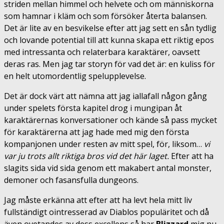
striden mellan himmel och helvete och om människorna
som hamnar i kläm och som försöker återta balansen.
Det är lite av en besvikelse efter att jag sett en sån tydlig
och lovande potential till att kunna skapa ett riktig epos
med intressanta och relaterbara karaktärer, oavsett
deras ras. Men jag tar storyn för vad det är: en kuliss för
en helt utomordentlig spelupplevelse.
Det är dock värt att nämna att jag iallafall någon gång
under spelets första kapitel drog i mungipan åt
karaktärernas konversationer och kände så pass mycket
för karaktärerna att jag hade med mig den första
kompanjonen under resten av mitt spel, för, liksom…
vi
var ju trots allt riktiga bros vid det här laget
.
Efter att ha
slagits sida vid sida genom ett makabert antal monster,
demoner och fasansfulla dungeons.
Jag måste erkänna att efter att ha levt hela mitt liv
fullständigt ointresserad av Diablos populäritet och då