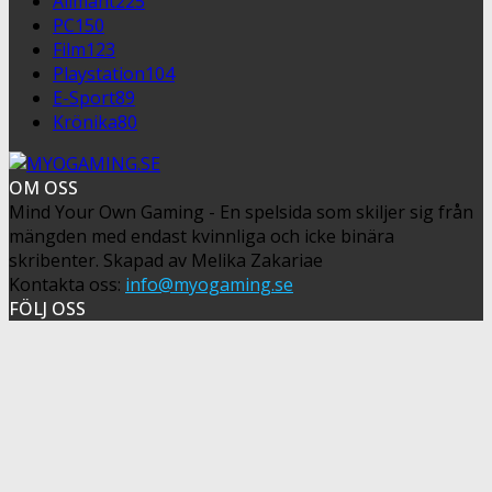
Allmänt
225
PC
150
Film
123
Playstation
104
E-Sport
89
Krönika
80
OM OSS
Mind Your Own Gaming - En spelsida som skiljer sig från
mängden med endast kvinnliga och icke binära
skribenter. Skapad av Melika Zakariae
Kontakta oss:
info@myogaming.se
FÖLJ OSS