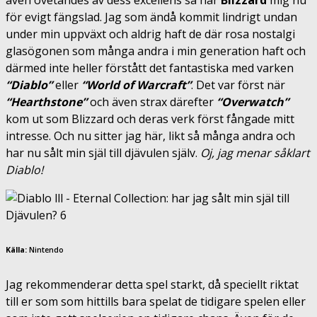
även ovetandes av dess excellens så har
Blizzard
mig nu
för evigt fängslad. Jag som ändå kommit lindrigt undan
under min uppväxt och aldrig haft de där rosa nostalgi
glasögonen som många andra i min generation haft och
därmed inte heller förstått det fantastiska med varken
“Diablo”
eller
“World of Warcraft”
. Det var först när
“Hearthstone”
och även strax därefter
“Overwatch”
kom ut som
Blizzard
och deras verk först fångade mitt
intresse. Och nu sitter jag här, likt så många andra och
har nu sålt min själ till djävulen själv.
Oj, jag menar såklart
Diablo!
Källa:
Nintendo
Jag rekommenderar detta spel starkt, då speciellt riktat
till er som som hittills bara spelat de tidigare spelen eller