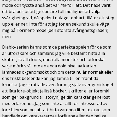
mode och tyckte ändå det var
lite
för lätt. Det hade varit
ett bra beslut att ge spelare full möjlighet att välja
svårighetsgrad, då spelet i nuläget enbart tillåter ett steg
upp eller ner. Inte för att jag för en sekund skulle våga
mig på Torment-mode (den största svårighetsgraden)
men…
Diablo-serien känns som de perfekta spelen för de som
är utforskare och samlare; jag ville bestämt hitta alla
skatter, ta alla loots, döda alla monster och utforska
varje mörk vrå. Inte en enda dold pixel av kartan
lämnades o-genomsökt och om detta nu är normalt eller
ens friskt beteende kan jag lämna till en framtida
krönika. Jag skrattade även för mig själv över genidraget
att låta lore-objekt (alltså böcker, skrifter eller föremål
som ger bakgrund till storyn) ge din karaktär generöst
med erfarenhet. Jag som inte är allt för intresserad av
lore blev som besatt att hitta varenda liten textrad som
handlade om karaktärernas förflutna eller den heliga