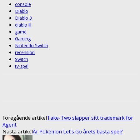
console
Diablo
Diablo 3
diablo lll
game
Gaming
Nintendo Switch
recension
Switch
tv-spel
Facebook
Twitter
Pinterest
ReddIt
Föregående artikel
Take-Two släpper sitt trademark för
Agent
Nästa artikel
Är Pokémon Let’s Go årets bästa spel?