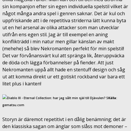
sin kompanjon efter sin egen individuella spelstil vilket är
något många andra spel i genren saknar. Det är kul och
uppfriskande att i de repetitiva striderna lätt kunna byta
ut en hel arsenal av olika attacker som man utvecklar
utifrån ens egen stil. Jag är till exempel en aning
konflikträdd i min natur men gillar känslan av makt
(mehehe) så blev Nekromanten perfekt för min spelstil!
Det var förvånansvärt kul att spränga lik, återuppväcka
de döda och lägga förbannelser på fiender. Att just
Nekromanten uppå allt hade en stentuff design och såg
ut att komma direkt ur ett gotiskt rockband var bara ett
litet plus i kanten!
Källa:
gematsu.com
Storyn är däremot repetitivt i en dålig benämning; det är
den klassiska sagan om änglar som slåss mot demoner –