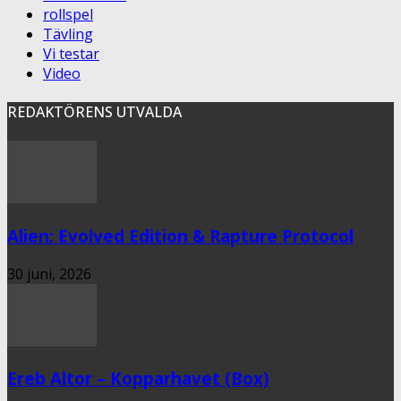
rollspel
Tävling
Vi testar
Video
REDAKTÖRENS UTVALDA
Alien: Evolved Edition & Rapture Protocol
30 juni, 2026
Ereb Altor – Kopparhavet (Box)