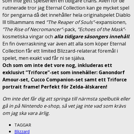
som inte gett spelserien en tidigare chans. Även för de
rutinerade tror jag
Eternal Collection
kan ge mycket spel
för pengarna då det innehåller hela originalspelet Diablo
lll tillsammans med
”The Reaper of Souls”
-expansionen,
”The Rise of Necromancer”
-pack,
”Echoes of the Mask”
-
kosmetiska vingar och
alla tidigare säsongers innehåll
.
En fin överraskning var även att alla som köper Eternal
Collection får ett limited Blizzard-relaterat föremål i
spelet, men exakt vad får ni se själva.
Och som om inte det vore nog, inkluderas ett
exklusivt ”Triforce”-set som innehåller: Ganondorf
Amour-set, Cucco Companion-set samt ett Triforce
portrait frame! Perfekt för Zelda-älskaren!
Om inte det får dig att springa till närmsta spelbutik eller
gå in på Nintendo e-shop, så vet jag inte vad som krävs
om jag ska vara ärlig.
TAGGAR
Blizzard