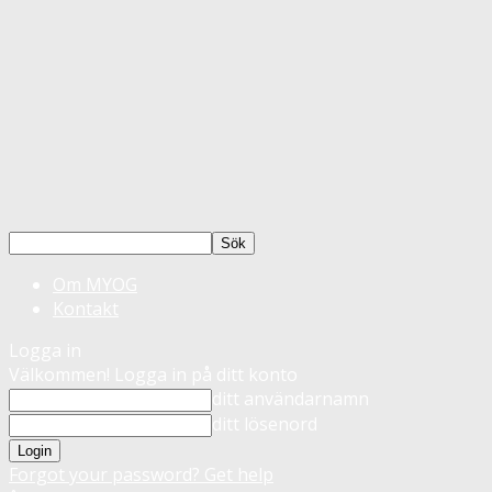
Om MYOG
Kontakt
Logga in
Välkommen! Logga in på ditt konto
ditt användarnamn
ditt lösenord
Forgot your password? Get help