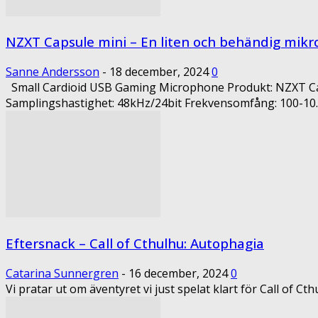
NZXT Capsule mini – En liten och behändig mikro
Sanne Andersson
-
18 december, 2024
0
Small Cardioid USB Gaming Microphone Produkt: NZXT Capsu
Samplingshastighet: 48kHz/24bit Frekvensomfång: 100-10.00
Eftersnack – Call of Cthulhu: Autophagia
Catarina Sunnergren
-
16 december, 2024
0
Vi pratar ut om äventyret vi just spelat klart för Call of Cth