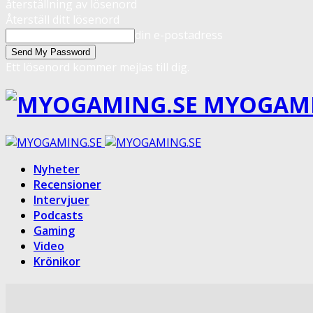
återställning av lösenord
Återställ ditt lösenord
din e-postadress
Ett lösenord kommer mejlas till dig.
MYOGAMI
Nyheter
Recensioner
Intervjuer
Podcasts
Gaming
Video
Krönikor