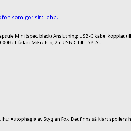
fon som gör sitt jobb.
le Mini (spec. black) Anslutning: USB-C kabel kopplat til
0Hz I lådan: Mikrofon, 2m USB-C till USB-A...
ulhu: Autophagia av Stygian Fox. Det finns så klart spoilers hä