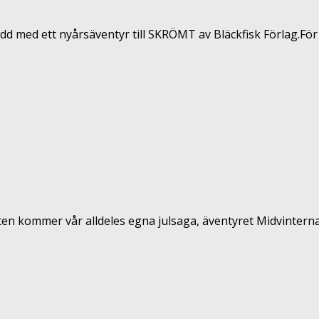
d med ett nyårsäventyr till SKRÖMT av Bläckfisk Förlag.För en
atten kommer vår alldeles egna julsaga, äventyret Midvinternat