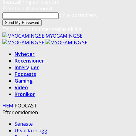
återställning av lösenord
Återställ ditt lösenord
din e-postadress
Ett lösenord kommer mejlas till dig.
MYOGAMING.SE
Nyheter
Recensioner
Intervjuer
Podcasts
Gaming
Video
Krönikor
HEM
PODCAST
Efter omdömen
Senaste
Utvalda inlägg