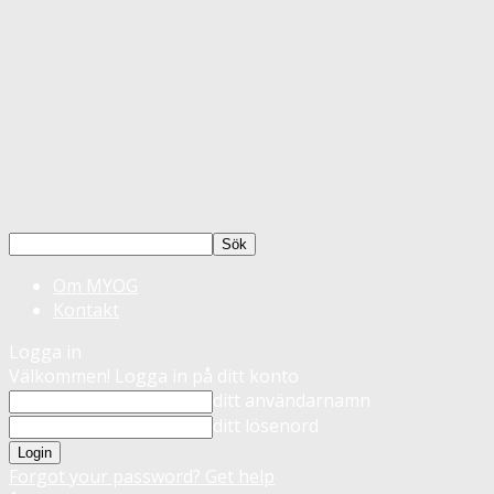
Om MYOG
Kontakt
Logga in
Välkommen! Logga in på ditt konto
ditt användarnamn
ditt lösenord
Forgot your password? Get help