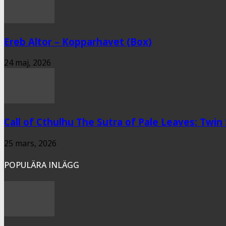
Ereb Altor – Kopparhavet (Box)
24 maj, 2026
Call of Cthulhu The Sutra of Pale Leaves: Twin
25 mars, 2026
POPULÄRA INLÄGG