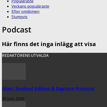
Populäraste
Veckans populäraste
Efter omdömen
Slumpvis
Podcast
Här finns det inga inlägg att visa
REDAKTÖRENS UTVALDA
Alien: Evolved Edition & Rapture Protocol
30 juni, 2026