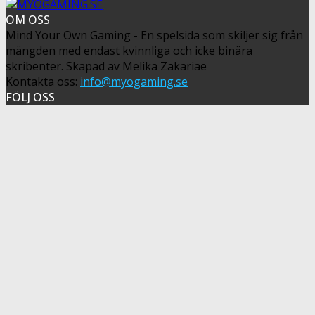
OM OSS
Mind Your Own Gaming - En spelsida som skiljer sig från
mängden med endast kvinnliga och icke binära
skribenter. Skapad av Melika Zakariae
Kontakta oss:
info@myogaming.se
FÖLJ OSS