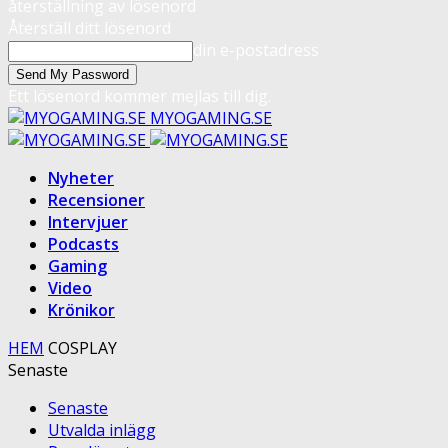
återställning av lösenord
Återställ ditt lösenord
din e-postadress
Ett lösenord kommer mejlas till dig.
MYOGAMING.SE
Nyheter
Recensioner
Intervjuer
Podcasts
Gaming
Video
Krönikor
HEM
COSPLAY
Senaste
Senaste
Utvalda inlägg