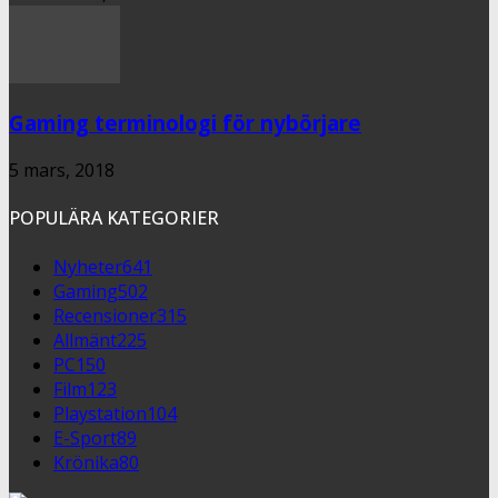
Gaming terminologi för nybörjare
5 mars, 2018
POPULÄRA KATEGORIER
Nyheter
641
Gaming
502
Recensioner
315
Allmänt
225
PC
150
Film
123
Playstation
104
E-Sport
89
Krönika
80