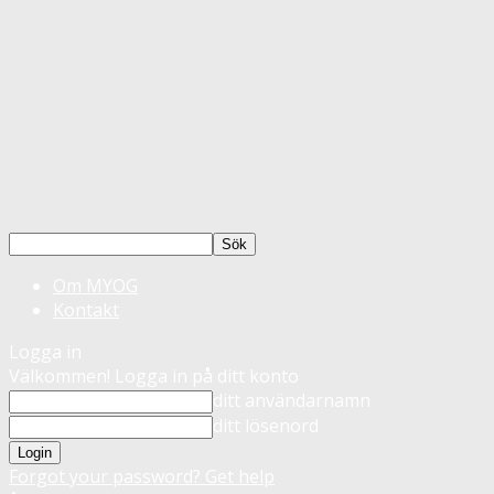
Om MYOG
Kontakt
Logga in
Välkommen! Logga in på ditt konto
ditt användarnamn
ditt lösenord
Forgot your password? Get help