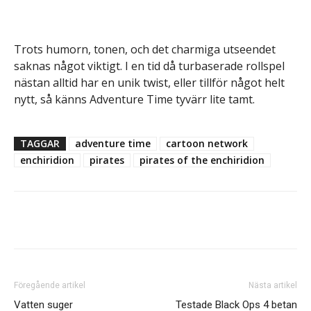
Trots humorn, tonen, och det charmiga utseendet
saknas något viktigt. I en tid då turbaserade rollspel
nästan alltid har en unik twist, eller tillför något helt
nytt, så känns Adventure Time tyvärr lite tamt.
TAGGAR
adventure time
cartoon network
enchiridion
pirates
pirates of the enchiridion
Facebook
Twitter
Pinterest
R
Föregående artikel
Nästa artikel
Vatten suger
Testade Black Ops 4 betan