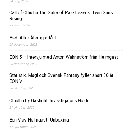
24 maj, 2026
Call of Cthulhu The Sutra of Pale Leaves: Twin Suns
Rising
25 mars, 2026
Ereb Altor Återuppstår !
29 december, 2025
EON 5 – Intervju med Anton Wahnström från Helmgast
20 december, 2025
Statistik, Magi och Svensk Fantasy fyller snart 30 år –
EON V
28 oktober, 2025
Cthulhu by Gaslight: Investigator’s Guide
27 oktober, 2025
Eon V av Helmgast- Unboxing
1 september, 2025