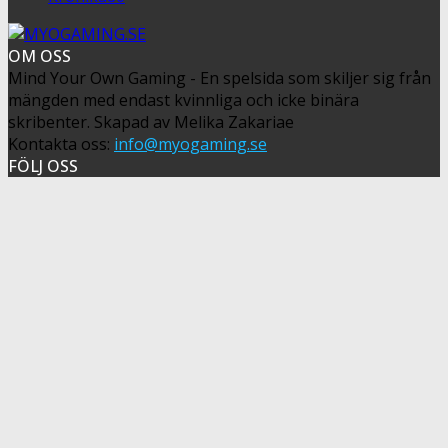
OM OSS
Mind Your Own Gaming - En spelsida som skiljer sig från
mängden med endast kvinnliga och icke binära
skribenter. Skapad av Melika Zakariae
Kontakta oss:
info@myogaming.se
FÖLJ OSS