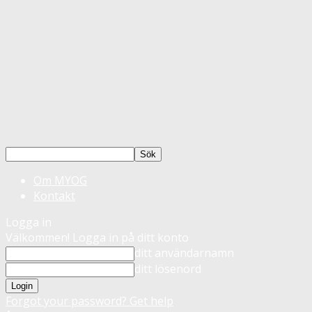
Om MYOG
Kontakt
Logga in
Välkommen! Logga in på ditt konto
ditt användarnamn
ditt lösenord
Forgot your password? Get help