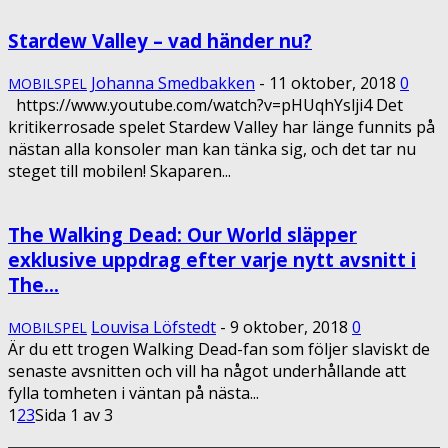
Stardew Valley – vad händer nu?
Johanna Smedbakken
-
11 oktober, 2018
0
MOBILSPEL
https://www.youtube.com/watch?v=pHUqhYslji4 Det
kritikerrosade spelet Stardew Valley har länge funnits på
nästan alla konsoler man kan tänka sig, och det tar nu
steget till mobilen! Skaparen...
The Walking Dead: Our World släpper
exklusive uppdrag efter varje nytt avsnitt i
The...
Louvisa Löfstedt
-
9 oktober, 2018
0
MOBILSPEL
Är du ett trogen Walking Dead-fan som följer slaviskt de
senaste avsnitten och vill ha något underhållande att
fylla tomheten i väntan på nästa...
1
2
3
Sida 1 av 3