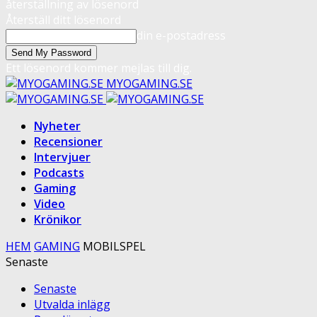
återställning av lösenord
Återställ ditt lösenord
din e-postadress
Ett lösenord kommer mejlas till dig.
MYOGAMING.SE
Nyheter
Recensioner
Intervjuer
Podcasts
Gaming
Video
Krönikor
HEM
GAMING
MOBILSPEL
Senaste
Senaste
Utvalda inlägg