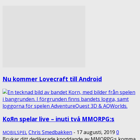
Nu kommer Lovecraft till Android
KoЯn spelar live – inuti två MMORPG:s
Chris Smedbakken
-
17 augusti, 2019
0
MOBILSPEL
Brukar ditt dedikerade knoddande av MMORPG:s komma