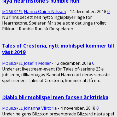
Nya Hearthstone’s Rumble Run
Nanna Quinn Nilsson
-
14 december, 2018
0
MOBILSPEL
Nu finns det ett helt nytt Singleplayer läge för
Hearthstone. Spelaren får spela som det unga trollet
Rikkar. I Rumble Run så får spelaren...
Tales of Crestoria, nytt mobilspel kommer till
väst 2019
Josefin Möller
-
12 december, 2018
0
MOBILSPEL
Under ett livestream-event för Tales of-seriens 23:e
jubileum, tillkännagav Bandai Namco att deras senaste
spel i serien, Tales of Crestoria, kommer att få en...
Diablo blir mobilspel men fansen är kritiska
Johanna Viktoria
-
4 november, 2018
0
MOBILSPEL
Under helgens Blizzcon presenterade Blizzard nästa spel