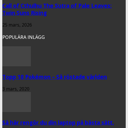
Call of Cthulhu The Sutra of Pale Leaves:
Twin Suns Rising
25 mars, 2026
POPULÄRA INLÄGG
Topp 10 Pokémon – Så röstade världen
3 mars, 2020
Så här rengör du din laptop på bästa sätt.