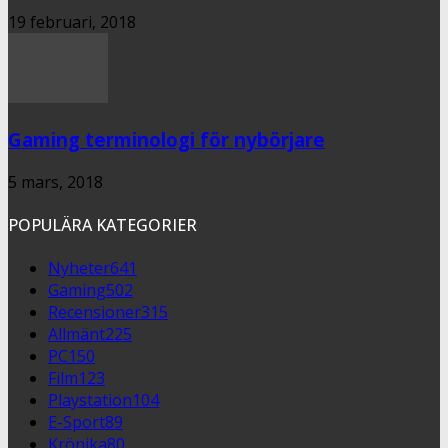
19 februari, 2018
Gaming terminologi för nybörjare
5 mars, 2018
POPULÄRA KATEGORIER
Nyheter
641
Gaming
502
Recensioner
315
Allmänt
225
PC
150
Film
123
Playstation
104
E-Sport
89
Krönika
80