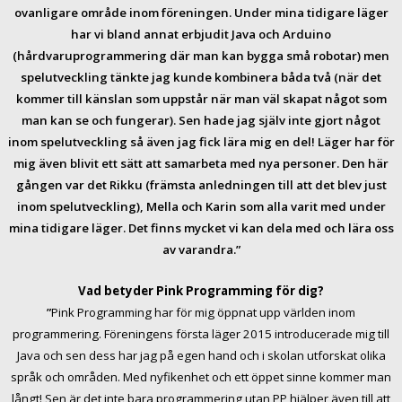
ovanligare område inom föreningen. Under mina tidigare läger
har vi bland annat erbjudit Java och Arduino
(hårdvaruprogrammering där man kan bygga små robotar) men
spelutveckling tänkte jag kunde kombinera båda två (när det
kommer till känslan som uppstår när man väl skapat något som
man kan se och fungerar). Sen hade jag själv inte gjort något
inom spelutveckling så även jag fick lära mig en del! Läger har för
mig även blivit ett sätt att samarbeta med nya personer. Den här
gången var det Rikku (främsta anledningen till att det blev just
inom spelutveckling), Mella och Karin som alla varit med under
mina tidigare läger. Det finns mycket vi kan dela med och lära oss
av varandra.”
Vad betyder Pink Programming för dig?
”
Pink Programming har för mig öppnat upp världen inom
programmering. Föreningens första läger 2015 introducerade mig till
Java och sen dess har jag på egen hand och i skolan utforskat olika
språk och områden. Med nyfikenhet och ett öppet sinne kommer man
långt! Sen är det inte bara programmering utan PP hjälper även till att