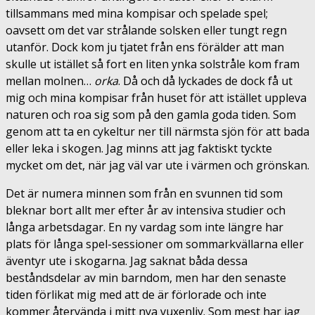
tillsammans med mina kompisar och spelade spel;
oavsett om det var strålande solsken eller tungt regn
utanför. Dock kom ju tjatet från ens förälder att man
skulle ut istället så fort en liten ynka solstråle kom fram
mellan molnen…
orka
. Då och då lyckades de dock få ut
mig och mina kompisar från huset för att istället uppleva
naturen och roa sig som på den gamla goda tiden. Som
genom att ta en cykeltur ner till närmsta sjön för att bada
eller leka i skogen. Jag minns att jag faktiskt tyckte
mycket om det, när jag väl var ute i värmen och grönskan.
Det är numera minnen som från en svunnen tid som
bleknar bort allt mer efter år av intensiva studier och
långa arbetsdagar. En ny vardag som inte längre har
plats för långa spel-sessioner om sommarkvällarna eller
äventyr ute i skogarna. Jag saknat båda dessa
beståndsdelar av min barndom, men har den senaste
tiden förlikat mig med att de är förlorade och inte
kommer återvända i mitt nya vuxenliv. Som mest har jag