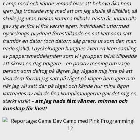
Camp med och kände vemod över att behöva åka hem
igen. Jag tröstade mig med att om jag skulle få tillfället, så
skulle jag utan tvekan komma tillbaka nästa år. Innan alla
gav sig av fick vi fick varsin egen, individuellt utformad
nyckelrings-prydnad föreställande en söt katt som satt
framför en dator (och datorn såg precis ut som den man
hade själv!). I nyckelringen hängdes även en liten samling
av pappersmeddelanden som vi i gruppen blivit tillbedda
att skriva en dag tidigare – en positiv mening om varje
person som deltog på lägret. Jag vågade mig inte på att
läsa dem förrän jag satt på tåget på vägen hem igen och
när jag väl satt där på tåget och kände hur mina ögon
vattnades av alla de fina komplimangerna gav det mig en
starkt insikt –
att jag hade fått vänner, minnen och
kunskap för livet!