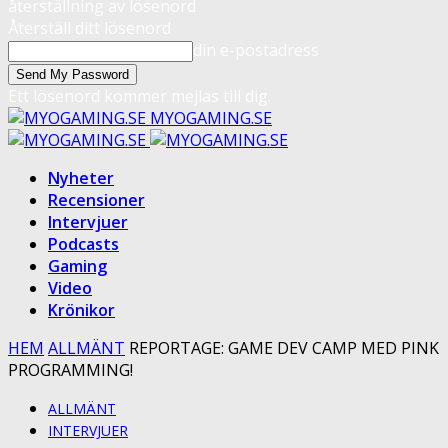
återställning av lösenord
Återställ ditt lösenord
din e-postadress
Ett lösenord kommer mejlas till dig.
MYOGAMING.SE
Nyheter
Recensioner
Intervjuer
Podcasts
Gaming
Video
Krönikor
HEM
ALLMÄNT
REPORTAGE: GAME DEV CAMP MED PINK
PROGRAMMING!
ALLMÄNT
INTERVJUER