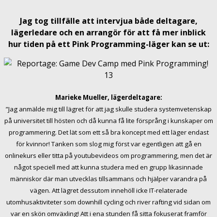
Jag tog tillfälle att intervjua både deltagare,
lägerledare och en arrangör för att få mer inblick
hur tiden på ett Pink Programming-läger kan se ut:
Marieke Mueller, lägerdeltagare:
”Jag anmälde mig till lägret för att jag skulle studera systemvetenskap
på universitet till hösten och då kunna få lite försprång i kunskaper om
programmering. Det lät som ett så bra koncept med ett läger endast
för kvinnor! Tanken som slog mig först var egentligen att gå en
onlinekurs eller titta på youtubevideos om programmering, men det är
något speciell med att kunna studera med en grupp likasinnade
människor där man utvecklas tillsammans och hjälper varandra på
vägen. Att lägret dessutom innehöll icke IT-relaterade
utomhusaktiviteter som downhill cycling och river rafting vid sidan om
var en skön omväxling! Att i ena stunden få sitta fokuserat framför