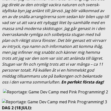
jag direkt av den otroligt vackra naturen och svensk-
idylliska byn jag anlänt till:
Järvsö
. Jag blir välkomnad av
en av de snälla arrangörerna som sedan kör bilen upp till
vad ser ut att vara ett nybyggt litet by-samhälle med en
massa små moderna skidstugor. Jag går genast in i den
överraskande rymliga och solbelysta stugan med två
plan och riktigt stora fönster. Det blir genast ett virrvarr
av intryck, nya namn och information att komma ihåg,
men jag infinner mig snabbt och känner mig hemma
trots att jag var den som var sist att anlända till lägret.
Stugan var fin och rymlig trots att vi var många – ca 11
personer totalt. På kvällen åt vi en himmelskt god
middag tillsammans ute på balkongen och bekantade
oss i den varma sommarluften.
En perfekt första dag!
DAG 2 (18 JULI):