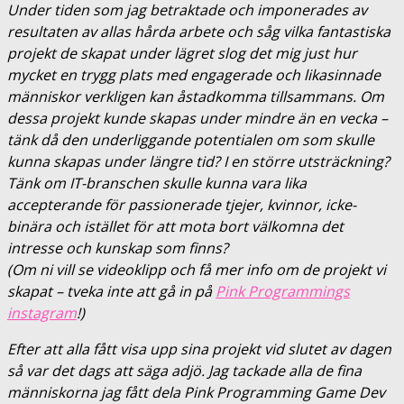
Under tiden som jag betraktade och imponerades av
resultaten av allas hårda arbete och såg vilka fantastiska
projekt de skapat under lägret slog det mig just hur
mycket en trygg plats med engagerade och likasinnade
människor verkligen kan åstadkomma tillsammans. Om
dessa projekt kunde skapas under mindre än en vecka –
tänk då den underliggande potentialen om som skulle
kunna skapas under längre tid? I en större utsträckning?
Tänk om IT-branschen skulle kunna vara lika
accepterande för passionerade tjejer, kvinnor, icke-
binära och istället för att mota bort välkomna det
intresse och kunskap som finns?
(Om ni vill se videoklipp och få mer info om de projekt vi
skapat – tveka inte att gå in på
Pink Programmings
instagram
!)
Efter att alla fått visa upp sina projekt vid slutet av dagen
så var det dags att säga adjö. Jag tackade alla de fina
människorna jag fått dela Pink Programming Game Dev