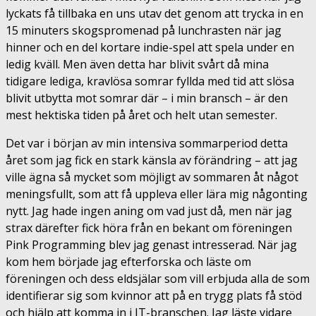
lyckats få tillbaka en uns utav det genom att trycka in en
15 minuters skogspromenad på lunchrasten när jag
hinner och en del kortare indie-spel att spela under en
ledig kväll. Men även detta har blivit svårt då mina
tidigare lediga, kravlösa somrar fyllda med tid att slösa
blivit utbytta mot somrar där – i min bransch – är den
mest hektiska tiden på året och helt utan semester.
Det var i början av min intensiva sommarperiod detta
året som jag fick en stark känsla av förändring – att jag
ville ägna så mycket som möjligt av sommaren åt något
meningsfullt, som att få uppleva eller lära mig någonting
nytt. Jag hade ingen aning om vad just då, men när jag
strax därefter fick höra från en bekant om föreningen
Pink Programming blev jag genast intresserad. När jag
kom hem började jag efterforska och läste om
föreningen och dess eldsjälar som vill erbjuda alla de som
identifierar sig som kvinnor att på en trygg plats få stöd
och hjälp att komma in i IT-branschen. Jag läste vidare