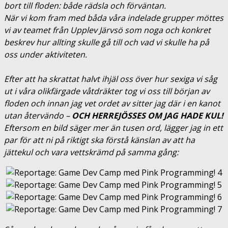
bort till floden: både rädsla och förväntan.
När vi kom fram med båda våra indelade grupper möttes
vi av teamet från Upplev Järvsö som noga och konkret
beskrev hur allting skulle gå till och vad vi skulle ha på
oss under aktiviteten.
Efter att ha skrattat halvt ihjäl oss över hur sexiga vi såg
ut i våra olikfärgade våtdräkter tog vi oss till början av
floden och innan jag vet ordet av sitter jag där i en kanot
utan återvändo –
O
CH HERREJÖSSES O
M JAG HADE KUL!
Eftersom en bild säger mer än tusen ord, lägger jag in ett
par för att ni på riktigt ska förstå känslan av att ha
jättekul och vara vettskrämd på samma gång: