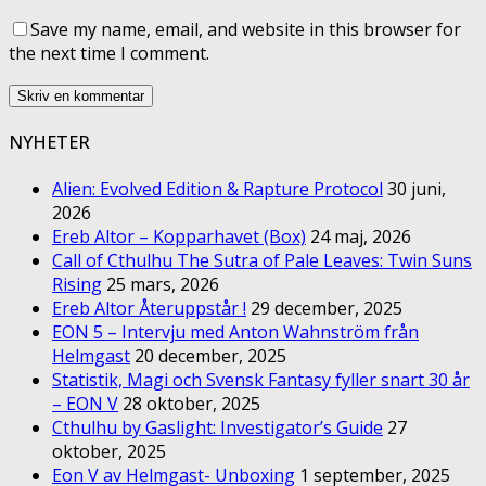
Save my name, email, and website in this browser for
the next time I comment.
NYHETER
Alien: Evolved Edition & Rapture Protocol
30 juni,
2026
Ereb Altor – Kopparhavet (Box)
24 maj, 2026
Call of Cthulhu The Sutra of Pale Leaves: Twin Suns
Rising
25 mars, 2026
Ereb Altor Återuppstår !
29 december, 2025
EON 5 – Intervju med Anton Wahnström från
Helmgast
20 december, 2025
Statistik, Magi och Svensk Fantasy fyller snart 30 år
– EON V
28 oktober, 2025
Cthulhu by Gaslight: Investigator’s Guide
27
oktober, 2025
Eon V av Helmgast- Unboxing
1 september, 2025