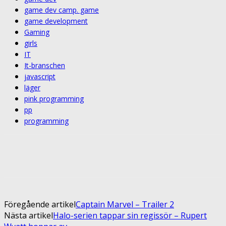
game dev camp. game
game development
Gaming
girls
IT
It-branschen
javascript
läger
pink programming
pp
programming
Facebook
Twitter
Pinterest
ReddIt
Föregående artikel
Captain Marvel – Trailer 2
Nästa artikel
Halo-serien tappar sin regissör – Rupert