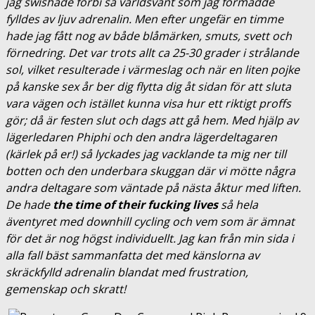
jag swishade förbi så världsvant som jag förmådde
fylldes av ljuv adrenalin. Men efter ungefär en timme
hade jag fått nog av både blåmärken, smuts, svett och
förnedring. Det var trots allt ca 25-30 grader i strålande
sol, vilket resulterade i värmeslag och när en liten pojke
på kanske sex år ber dig flytta dig åt sidan för att sluta
vara vägen och istället kunna visa hur ett riktigt proffs
gör; då är festen slut och dags att gå hem. Med hjälp av
lägerledaren Phiphi och den andra lägerdeltagaren
(kärlek på er!) så lyckades jag vacklande ta mig ner till
botten och den underbara skuggan där vi mötte några
andra deltagare som väntade på nästa åktur med liften.
De hade
the time of their fucking lives
så hela
äventyret med downhill cycling och vem som är ämnat
för det är nog högst individuellt. Jag kan från min sida i
alla fall bäst sammanfatta det med känslorna av
skräckfylld adrenalin blandat med frustration,
gemenskap och skratt!