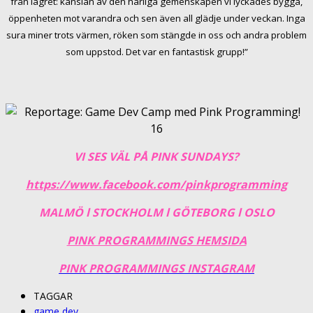
från lägret: känslan av den härliga gemenskapen vi lyckades bygga,
öppenheten mot varandra och sen även all glädje under veckan. Inga
sura miner trots värmen, röken som stängde in oss och andra problem
som uppstod. Det var en fantastisk grupp!”
VI SES VÄL PÅ PINK SUNDAYS?
https://www.facebook.com/pinkprogramming
MALMÖ l STOCKHOLM l GÖTEBORG l OSLO
PINK PROGRAMMINGS HEMSIDA
PINK PROGRAMMINGS INSTAGRAM
TAGGAR
game dev