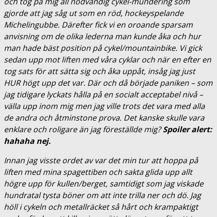
och tog på mig all nödvändig cykel-mundering som
gjorde att jag såg ut som en röd, hockeyspelande
Michelingubbe. Därefter fick vi en oroande sparsam
anvisning om de olika lederna man kunde åka och hur
man hade bäst position på cykel/mountainbike. Vi gick
sedan upp mot liften med våra cyklar och när en efter en
tog sats för att sätta sig och åka uppåt, insåg jag just
HUR högt upp det var. Där och då började paniken – som
jag tidigare lyckats hålla på en socialt acceptabel nivå –
välla upp inom mig men jag ville trots det vara med alla
de andra och åtminstone prova. Det kanske skulle vara
enklare och roligare än jag föreställde mig?
Spoiler alert:
hahaha nej.
Innan jag visste ordet av var det min tur att hoppa på
liften med mina spagettiben och sakta glida upp allt
högre upp för kullen/berget, samtidigt som jag viskade
hundratal tysta böner om att inte trilla ner och dö. Jag
höll i cykeln och metallräcket så hårt och krampaktigt