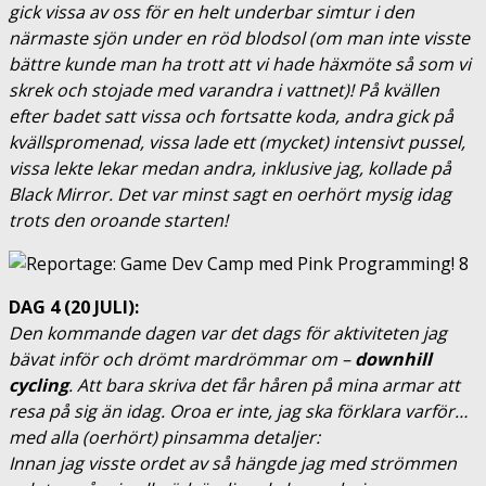
gick vissa av oss för en helt underbar simtur i den
närmaste sjön under en röd blodsol (om man inte visste
bättre kunde man ha trott att vi hade häxmöte så som vi
skrek och stojade med varandra i vattnet)! På kvällen
efter badet satt vissa och fortsatte koda, andra gick på
kvällspromenad, vissa lade ett (mycket) intensivt pussel,
vissa lekte lekar medan andra, inklusive jag, kollade på
Black Mirror. Det var minst sagt en oerhört mysig idag
trots den oroande starten!
DAG 4 (20 JULI):
Den kommande dagen var det dags för aktiviteten jag
bävat inför och drömt mardrömmar om –
downhill
cycling
. Att bara skriva det får håren på mina armar att
resa på sig än idag. Oroa er inte, jag ska förklara varför…
med alla (oerhört) pinsamma detaljer:
Innan jag visste ordet av så hängde jag med strömmen