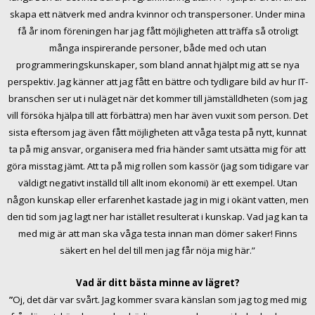
skapa ett nätverk med andra kvinnor och transpersoner. Under mina
få år inom föreningen har jag fått möjligheten att träffa så otroligt
många inspirerande personer, både med och utan
programmeringskunskaper, som bland annat hjälpt mig att se nya
perspektiv. Jag känner att jag fått en bättre och tydligare bild av hur IT-
branschen ser ut i nuläget när det kommer till jämställdheten (som jag
vill försöka hjälpa till att förbättra) men har även vuxit som person. Det
sista eftersom jag även fått möjligheten att våga testa på nytt, kunnat
ta på mig ansvar, organisera med fria händer samt utsätta mig för att
göra misstag jämt. Att ta på mig rollen som kassör (jag som tidigare var
väldigt negativt inställd till allt inom ekonomi) är ett exempel. Utan
någon kunskap eller erfarenhet kastade jag in mig i okänt vatten, men
den tid som jag lagt ner har istället resulterat i kunskap. Vad jag kan ta
med mig är att man ska våga testa innan man dömer saker! Finns
säkert en hel del till men jag får nöja mig här.”
Vad är ditt bästa minne av lägret?
”
Oj, det där var svårt. Jag kommer svara känslan som jag tog med mig