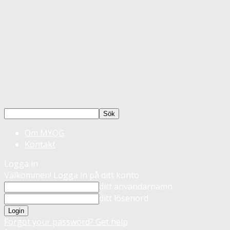
Om MYOG
Kontakt
Logga in
Välkommen! Logga in på ditt konto
ditt användarnamn
ditt lösenord
Forgot your password? Get help