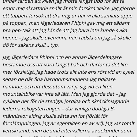
under färden att killen jag mötte längst upp för att ta
emot mig skrattade snällt åt min förskräckelse. Jag gjorde
ett tappert försök att dra mig ur när vi alla samlats uppe
på toppen, men lägerledaren Phiphi gav mig ett sådant
bra pep-talk att jag kände att jag bara inte kunde svika
henne – jag skulle övervinna min rädsla om jag så skulle
dö för sakens skull… typ.
Jag, lägerledare Phiphi och en annan lägerdeltagare
bestämde oss att vara längst bak och därför ta det lite
mer försiktigt. Jag hade trots allt inte ens rört vid en cykel
sedan de där fina barndomsminnena jag tidigare
nämnde, och att dessutom vänja sig vid en liten
mountainbike var inte så lätt. Men jag gjorde det – jag
cyklade ner för de steniga, jordiga och skräckinjagande
lederna i skogsterrängen – där vanliga dödliga B-
människor aldrig skulle sätta sin fot (förlåt för
förolämpningen, jag är egentligen en av er!). Jag var totalt
vettskrämd, men de små intervallerna av sekunder som