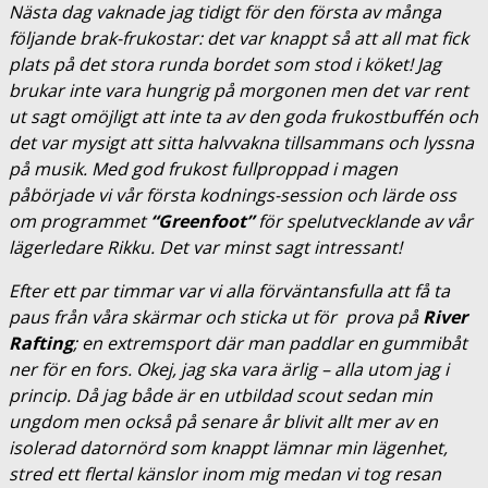
Nästa dag vaknade jag tidigt för den första av många
följande brak-frukostar: det var knappt så att all mat fick
plats på det stora runda bordet som stod i köket! Jag
brukar inte vara hungrig på morgonen men det var rent
ut sagt omöjligt att inte ta av den goda frukostbuffén och
det var mysigt att sitta halvvakna tillsammans och lyssna
på musik. Med god frukost fullproppad i magen
påbörjade vi vår första kodnings-session och lärde oss
om programmet
“Greenfoot”
för spelutvecklande av vår
lägerledare Rikku. Det var minst sagt intressant!
Efter ett par timmar var vi alla förväntansfulla att få ta
paus från våra skärmar och sticka ut för prova på
River
Rafting
; en extremsport där man paddlar en gummibåt
ner för en fors. Okej, jag ska vara ärlig – alla utom jag i
princip. Då jag både är en utbildad scout sedan min
ungdom men också på senare år blivit allt mer av en
isolerad datornörd som knappt lämnar min lägenhet,
stred ett flertal känslor inom mig medan vi tog resan