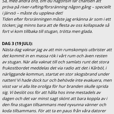
Så, med andra ord, om du någonsin får chansen att
pröva på river-rafting/forsränning någon gång – speciellt
i Järvsö – måste du uppleva det!
Tiden efter forsränningen måste jag erkänna är som i ett
töcken; jag minns bara att de flesta av oss kollapsade så
fort vi kom tillbaka till stugan, trötta men glada.
DAG 3 (19 JULI):
Nästa dag vaknar jag av att min rumskompis utbrister att
det kommit in en massa rök i vårt rum och även resten
av stugan. När alla vaknat till och samlats runt det stora
frukostbordet meddelas det via radio att det i Kårböl, i
närliggande kommun, startat en stor skogsbrand under
natten! Vi hade dock tur och behövde inte evakuera, men
visst var vi alla lite oroliga för hur branden skulle sprida
sig. Vi beslöt oss för att hålla hos inne mestadels av
dagen och det var minst sagt skönt att bara koppla av i
den fina stugan tillsammans med nyvunna vänner och
koda tillsammans. För att ta en paus från våra datorer