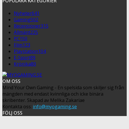
POPULÄRA KATEGORIER
Nyheter
641
Gaming
502
Recensioner
315
Allmänt
225
PC
150
Film
123
Playstation
104
E-Sport
89
Krönika
80
OM OSS
Mind Your Own Gaming - En spelsida som skiljer sig från
mängden med endast kvinnliga och icke binära
skribenter. Skapad av Melika Zakariae
Kontakta oss:
info@myogaming.se
FÖLJ OSS