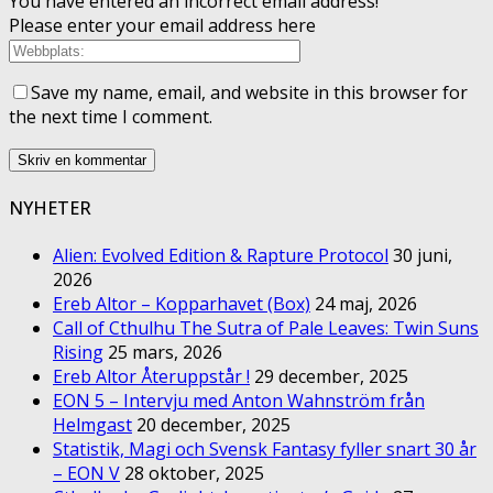
You have entered an incorrect email address!
Please enter your email address here
Save my name, email, and website in this browser for
the next time I comment.
NYHETER
Alien: Evolved Edition & Rapture Protocol
30 juni,
2026
Ereb Altor – Kopparhavet (Box)
24 maj, 2026
Call of Cthulhu The Sutra of Pale Leaves: Twin Suns
Rising
25 mars, 2026
Ereb Altor Återuppstår !
29 december, 2025
EON 5 – Intervju med Anton Wahnström från
Helmgast
20 december, 2025
Statistik, Magi och Svensk Fantasy fyller snart 30 år
– EON V
28 oktober, 2025