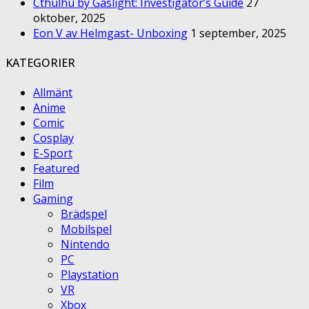
Cthulhu by Gaslight: Investigator’s Guide
27
oktober, 2025
Eon V av Helmgast- Unboxing
1 september, 2025
KATEGORIER
Allmänt
Anime
Comic
Cosplay
E-Sport
Featured
Film
Gaming
Brädspel
Mobilspel
Nintendo
PC
Playstation
VR
Xbox