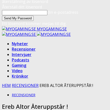
återställning av lösenord
Återställ ditt lösenord
din e-postadress
Ett lösenord kommer mejlas till dig.
MYOGAMING.SE
Nyheter
Recensioner
Intervjuer
Podcasts
Gaming
Video
Krönikor
HEM
RECENSIONER
EREB ALTOR ÅTERUPPSTÅR !
RECENSIONER
Ereb Altor Återuppstår !