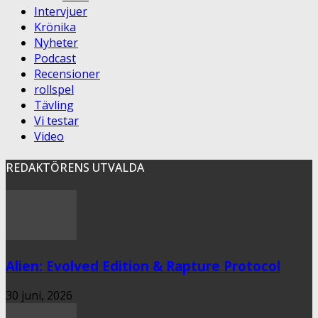
Intervjuer
Krönika
Nyheter
Podcast
Recensioner
rollspel
Tävling
Vi testar
Video
REDAKTÖRENS UTVALDA
Alien: Evolved Edition & Rapture Protocol
30 juni, 2026