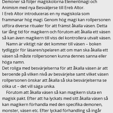
Demoner så följer magiskolorna Elementmagi och
Animism med nya Besväljerse till Ereb Altor.
I Ereb Altor introduceras en ny magiskola som
frammanar hög magi. Genom hög magi kan rollpersonen
utföra diverse ritualer för att främst åkalla väsen. Detta
tar lång tid för magikern och förutom att åkalla ett väsen
så kan även magikern till viss del kontrollera utvalt väsen.
Namn är viktigt när det kommer till väsen – boken
tydliggör för läsaren/spelaren att om man ska åkalla ett
väsen så måste rollpersonen kunna dennes sanna eller
höga namn.
Det roliga med besvärjelserna för att åkalla väsen är att
beroende på vilken nivå av besvärjelse samt vilket väsen
rollpersonen önskar att åkalla så ska besvärjelserna se
olika ut – det vill säga unika.
Förutom att åkalla väsen så kan magikern sluta en
magisk pakt. Efter att ha lyckats med sitt åkalla väsen så
kan magikern förhandla med den specifika demonen,
monster, väsen etc. Efter lyckad förhandling så ingår