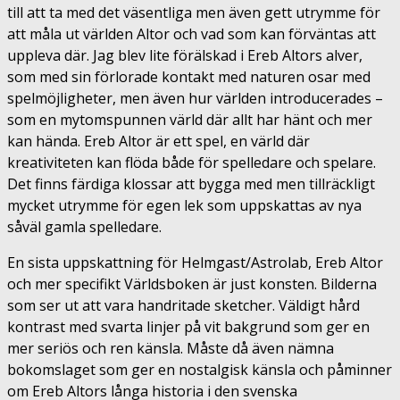
till att ta med det väsentliga men även gett utrymme för
att måla ut världen Altor och vad som kan förväntas att
uppleva där. Jag blev lite förälskad i Ereb Altors alver,
som med sin förlorade kontakt med naturen osar med
spelmöjligheter, men även hur världen introducerades –
som en mytomspunnen värld där allt har hänt och mer
kan hända. Ereb Altor är ett spel, en värld där
kreativiteten kan flöda både för spelledare och spelare.
Det finns färdiga klossar att bygga med men tillräckligt
mycket utrymme för egen lek som uppskattas av nya
såväl gamla spelledare.
En sista uppskattning för Helmgast/Astrolab, Ereb Altor
och mer specifikt Världsboken är just konsten. Bilderna
som ser ut att vara handritade sketcher. Väldigt hård
kontrast med svarta linjer på vit bakgrund som ger en
mer seriös och ren känsla. Måste då även nämna
bokomslaget som ger en nostalgisk känsla och påminner
om Ereb Altors långa historia i den svenska