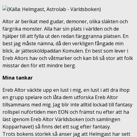
Altor är berikat med gudar, demoner, olika släkten och
färgrika monster. Alla har sin plats i världen och de
hjälper till att fylla ut den redan färggranna platsen. En
best jag måste nämna, då den verkligen fångade min
blick, är jättesköldpaddan Komulen. En best som lever i
Ereb Altors hav och våtmarker och kan bli så stor att folk
misstar den för ett mindre berg.
Mina tankar
Ereb Altor väckte upp en lust i mig, en lust i att dra ihop
en grupp spelare och låta dem utforska Ereb Altor
tillsammans med mig. Jag blir inte alltid lockad till fantasy
rollspel nuförtiden men EON och främst nu efter att ha
läst igenom Ereb Altor Världsboken (och samlingen
Kopparhavet) så finns det ett sug efter fantasy.
Trots bokens storlek så anser jag att Helmgast har sett