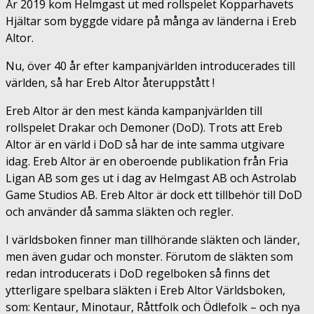
År 2019 kom Helmgast ut med rollspelet Kopparhavets
Hjältar som byggde vidare på många av länderna i Ereb
Altor.
Nu, över 40 år efter kampanjvärlden introducerades till
världen, så har Ereb Altor återuppstått !
Ereb Altor är den mest kända kampanjvärlden till
rollspelet Drakar och Demoner (DoD). Trots att Ereb
Altor är en värld i DoD så har de inte samma utgivare
idag. Ereb Altor är en oberoende publikation från Fria
Ligan AB som ges ut i dag av Helmgast AB och Astrolab
Game Studios AB. Ereb Altor är dock ett tillbehör till DoD
och använder då samma släkten och regler.
I världsboken finner man tillhörande släkten och länder,
men även gudar och monster. Förutom de släkten som
redan introducerats i DoD regelboken så finns det
ytterligare spelbara släkten i Ereb Altor Världsboken,
som: Kentaur, Minotaur, Råttfolk och Ödlefolk – och nya