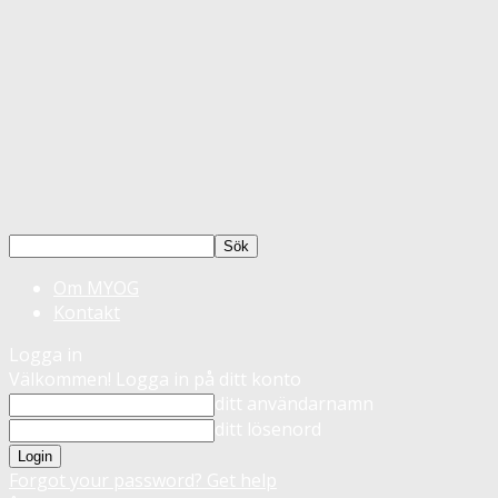
Om MYOG
Kontakt
Logga in
Välkommen! Logga in på ditt konto
ditt användarnamn
ditt lösenord
Forgot your password? Get help