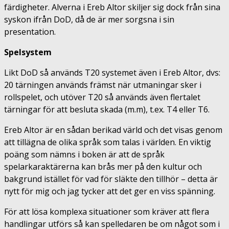
färdigheter. Alverna i Ereb Altor skiljer sig dock från sina
syskon ifrån DoD, då de är mer sorgsna i sin
presentation.
Spelsystem
Likt DoD så används T20 systemet även i Ereb Altor, dvs:
20 tärningen används främst när utmaningar sker i
rollspelet, och utöver T20 så används även flertalet
tärningar för att besluta skada (m.m), t.ex. T4 eller T6.
Ereb Altor är en sådan berikad värld och det visas genom
att tillägna de olika språk som talas i världen. En viktig
poäng som nämns i boken är att de språk
spelarkaraktärerna kan brås mer på den kultur och
bakgrund istället för vad för släkte den tillhör – detta är
nytt för mig och jag tycker att det ger en viss spänning.
För att lösa komplexa situationer som kräver att flera
handlingar utförs så kan spelledaren be om något som i