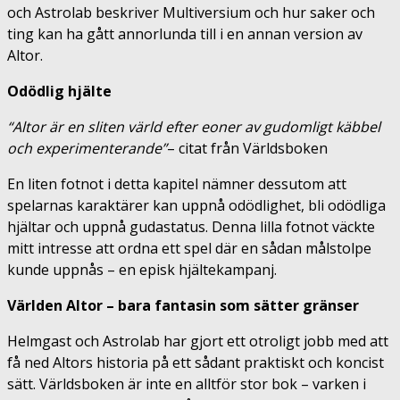
och Astrolab beskriver Multiversium och hur saker och
ting kan ha gått annorlunda till i en annan version av
Altor.
Odödlig hjälte
“Altor är en sliten värld efter eoner av gudomligt käbbel
och experimenterande”
– citat från Världsboken
En liten fotnot i detta kapitel nämner dessutom att
spelarnas karaktärer kan uppnå odödlighet, bli odödliga
hjältar och uppnå gudastatus. Denna lilla fotnot väckte
mitt intresse att ordna ett spel där en sådan målstolpe
kunde uppnås – en episk hjältekampanj.
Världen Altor – bara fantasin som sätter gränser
Helmgast och Astrolab har gjort ett otroligt jobb med att
få ned Altors historia på ett sådant praktiskt och koncist
sätt. Världsboken är inte en alltför stor bok – varken i