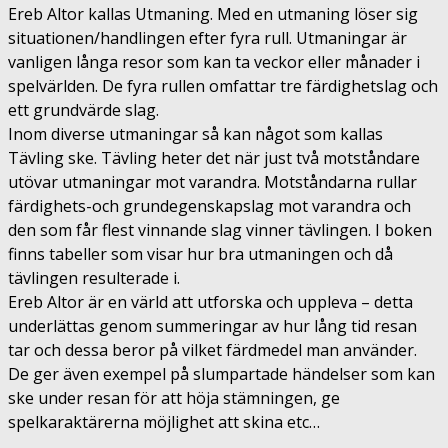
Ereb Altor kallas Utmaning. Med en utmaning löser sig
situationen/handlingen efter fyra rull. Utmaningar är
vanligen långa resor som kan ta veckor eller månader i
spelvärlden. De fyra rullen omfattar tre färdighetslag och
ett grundvärde slag.
Inom diverse utmaningar så kan något som kallas
Tävling ske. Tävling heter det när just två motståndare
utövar utmaningar mot varandra. Motståndarna rullar
färdighets-och grundegenskapslag mot varandra och
den som får flest vinnande slag vinner tävlingen. I boken
finns tabeller som visar hur bra utmaningen och då
tävlingen resulterade i.
Ereb Altor är en värld att utforska och uppleva – detta
underlättas genom summeringar av hur lång tid resan
tar och dessa beror på vilket färdmedel man använder.
De ger även exempel på slumpartade händelser som kan
ske under resan för att höja stämningen, ge
spelkaraktärerna möjlighet att skina etc…