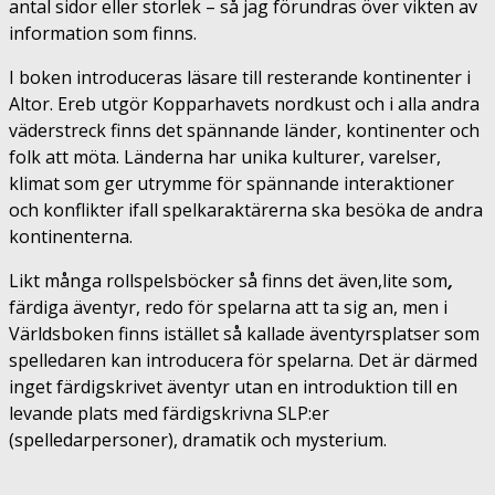
antal sidor eller storlek – så jag förundras över vikten av
information som finns.
I boken introduceras läsare till resterande kontinenter i
Altor. Ereb utgör Kopparhavets nordkust och i alla andra
väderstreck finns det spännande länder, kontinenter och
folk att möta. Länderna har unika kulturer, varelser,
klimat som ger utrymme för spännande interaktioner
och konflikter ifall spelkaraktärerna ska besöka de andra
kontinenterna.
Likt många rollspelsböcker så finns det även,lite som
,
färdiga äventyr, redo för spelarna att ta sig an, men i
Världsboken finns istället så kallade äventyrsplatser som
spelledaren kan introducera för spelarna. Det är därmed
inget färdigskrivet äventyr utan en introduktion till en
levande plats med färdigskrivna SLP:er
(spelledarpersoner), dramatik och mysterium.