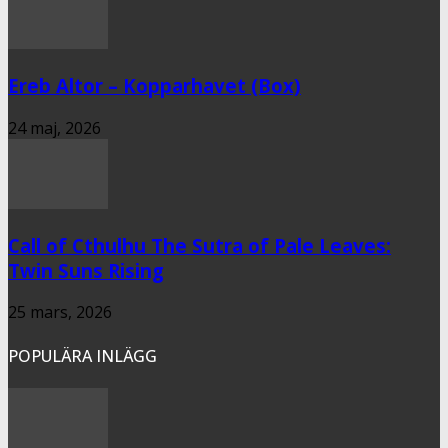
Ereb Altor – Kopparhavet (Box)
24 maj, 2026
Call of Cthulhu The Sutra of Pale Leaves:
Twin Suns Rising
25 mars, 2026
POPULÄRA INLÄGG