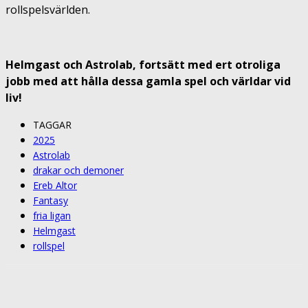
rollspelsvärlden.
Helmgast och Astrolab, fortsätt med ert otroliga
jobb med att hålla dessa gamla spel och världar vid
liv!
TAGGAR
2025
Astrolab
drakar och demoner
Ereb Altor
Fantasy
fria ligan
Helmgast
rollspel
Facebook
Twitter
Pinterest
ReddIt