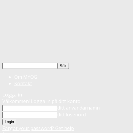
Om MYOG
Kontakt
Logga in
Välkommen! Logga in på ditt konto
ditt användarnamn
ditt lösenord
Forgot your password? Get help