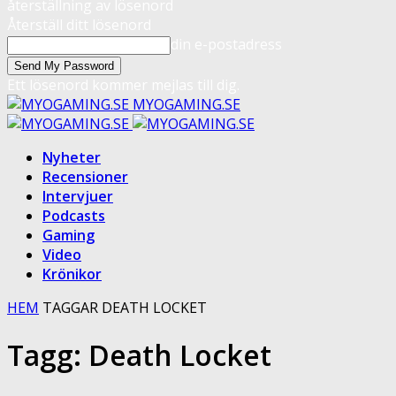
återställning av lösenord
Återställ ditt lösenord
din e-postadress
Ett lösenord kommer mejlas till dig.
MYOGAMING.SE
Nyheter
Recensioner
Intervjuer
Podcasts
Gaming
Video
Krönikor
HEM
TAGGAR
DEATH LOCKET
Tagg: Death Locket