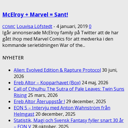
McElroy + Marvel = Sant!
Louvisa Löfstedt
-
4 januari, 2019
0
COMIC
Igår annonserade McElroy family på Twitter att de har
gått ihop med Marvel Comics för att medverka i den
kommande serietidningen War of the...
NYHETER
Alien: Evolved Edition & Rapture Protocol
30 juni,
2026
Ereb Altor – Kopparhavet (Box)
24 maj, 2026
Call of Cthulhu The Sutra of Pale Leaves: Twin Suns
Rising
25 mars, 2026
Ereb Altor Återuppstår !
29 december, 2025
EON 5 – Intervju med Anton Wahnström från
Helmgast
20 december, 2025
Statistik, Magi och Svensk Fantasy fyller snart 30 år
– EON V
28 oktober, 2025