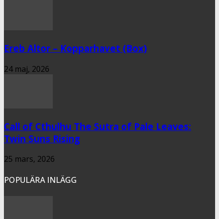
Ereb Altor – Kopparhavet (Box)
24 maj, 2026
Call of Cthulhu The Sutra of Pale Leaves:
Twin Suns Rising
25 mars, 2026
POPULÄRA INLÄGG