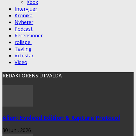
Xbox
Intervjuer
Krönika
Nyheter
Podcast
Recensioner
rollspel
Tävling
Vi testar
Video
REDAKTÖRENS UTVALDA
Alien: Evolved Edition & Rapture Protocol
30 juni, 2026