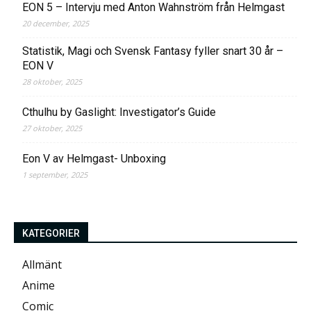
EON 5 – Intervju med Anton Wahnström från Helmgast
20 december, 2025
Statistik, Magi och Svensk Fantasy fyller snart 30 år –
EON V
28 oktober, 2025
Cthulhu by Gaslight: Investigator’s Guide
27 oktober, 2025
Eon V av Helmgast- Unboxing
1 september, 2025
KATEGORIER
Allmänt
Anime
Comic