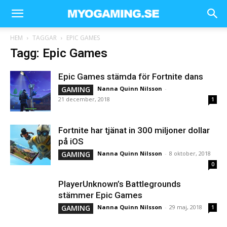
HEM
TAGGAR
EPIC GAMES
Tagg: Epic Games
Epic Games stämda för Fortnite dans
GAMING
Nanna Quinn Nilsson
-
21 december, 2018
1
Fortnite har tjänat in 300 miljoner dollar
på iOS
GAMING
Nanna Quinn Nilsson
-
8 oktober, 2018
0
PlayerUnknown’s Battlegrounds
stämmer Epic Games
GAMING
Nanna Quinn Nilsson
-
29 maj, 2018
1