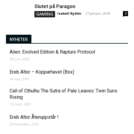
Slutet på Paragon
GAMING
Isabell Rydén
-
27 januari, 2018
0
NYHETER
Alien: Evolved Edition & Rapture Protocol
30 juni, 2026
Ereb Altor – Kopparhavet (Box)
24 maj, 2026
Call of Cthulhu The Sutra of Pale Leaves: Twin Suns
Rising
25 mars, 2026
Ereb Altor Återuppstår !
29 december, 2025