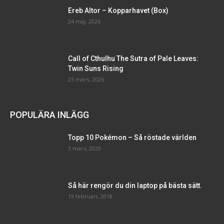
Ereb Altor – Kopparhavet (Box)
24 maj, 2026
Call of Cthulhu The Sutra of Pale Leaves:
Twin Suns Rising
25 mars, 2026
POPULÄRA INLÄGG
Topp 10 Pokémon – Så röstade världen
3 mars, 2020
Så här rengör du din laptop på bästa sätt.
19 februari, 2018