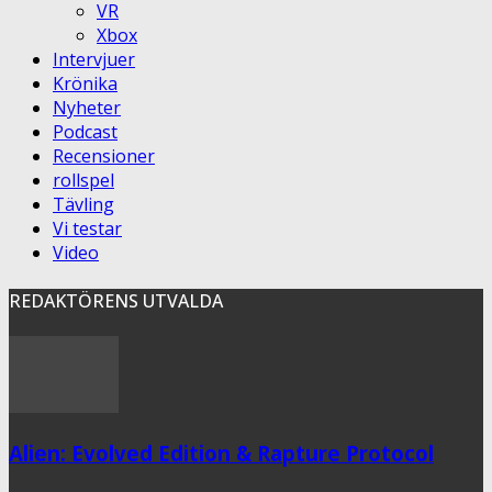
VR
Xbox
Intervjuer
Krönika
Nyheter
Podcast
Recensioner
rollspel
Tävling
Vi testar
Video
REDAKTÖRENS UTVALDA
Alien: Evolved Edition & Rapture Protocol