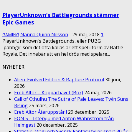
PlayerUnknown’s Battlegrounds stämmer
Epic Games
Nanna Quinn Nilsson
-
29 maj, 2018
1
GAMING
PlayerUnknown's Battlegrounds, eller PUBG
'pabbgii' som det ofta kallas är ett spel i form av Battle
Royale. Det innebär att en hel drös med spelare...
NYHETER
Alien: Evolved Edition & Rapture Protocol
30 juni,
2026
Ereb Altor – Kopparhavet (Box)
24 maj, 2026
Call of Cthulhu The Sutra of Pale Leaves: Twin Suns
Rising
25 mars, 2026
Ereb Altor Återuppstår !
29 december, 2025
EON 5 – Intervju med Anton Wahnström från
Helmgast
20 december, 2025
Statistik, Magi och Svensk Fantasy fyller snart 30 år