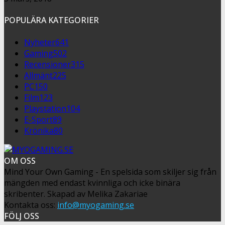
POPULÄRA KATEGORIER
Nyheter
641
Gaming
502
Recensioner
315
Allmänt
225
PC
150
Film
123
Playstation
104
E-Sport
89
Krönika
80
OM OSS
Mind Your Own Gaming - En spelsida som skiljer sig från
mängden med endast kvinnliga och icke binära
skribenter. Skapad av Melika Zakariae
Kontakta oss:
info@myogaming.se
FÖLJ OSS