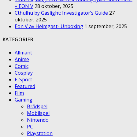
– EON V
28 oktober, 2025
Cthulhu by Gaslight: Investigator’s Guide
27
oktober, 2025
Eon V av Helmgast- Unboxing
1 september, 2025
KATEGORIER
Allmänt
Anime
Comic
Cosplay
E-Sport
Featured
Film
Gaming
Brädspel
Mobilspel
Nintendo
PC
Playstation