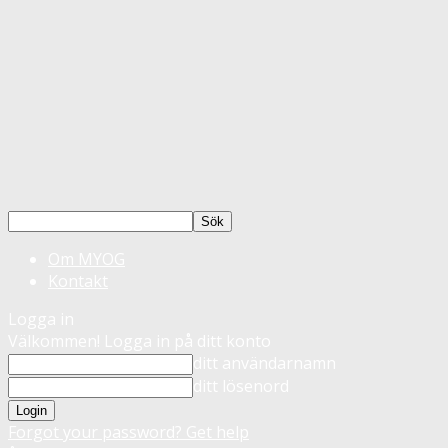
Om MYOG
Kontakt
Logga in
Välkommen! Logga in på ditt konto
ditt användarnamn
ditt lösenord
Forgot your password? Get help