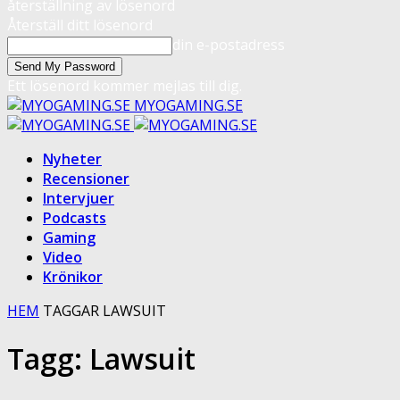
återställning av lösenord
Återställ ditt lösenord
din e-postadress
Ett lösenord kommer mejlas till dig.
MYOGAMING.SE
Nyheter
Recensioner
Intervjuer
Podcasts
Gaming
Video
Krönikor
HEM
TAGGAR
LAWSUIT
Tagg: Lawsuit