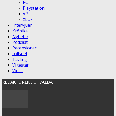
PC
Playstation
VR
Xbox
Intervjuer
Krönika
Nyheter
Podcast
Recensioner
rollspel
Tävling
Vi testar
Video
REDAKTÖRENS UTVALDA