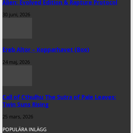
Alien: Evolved Edition & Rapture Protocol
30 juni, 2026
Ereb Altor – Kopparhavet (Box)
24 maj, 2026
Call of Cthulhu The Sutra of Pale Leaves:
Twin Suns Rising
25 mars, 2026
POPULÄRA INLÄGG