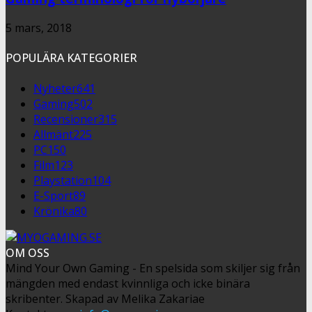
5 mars, 2018
POPULÄRA KATEGORIER
Nyheter
641
Gaming
502
Recensioner
315
Allmänt
225
PC
150
Film
123
Playstation
104
E-Sport
89
Krönika
80
OM OSS
Mind Your Own Gaming - En spelsida som skiljer sig från
mängden med endast kvinnliga och icke binära
skribenter. Skapad av Melika Zakariae