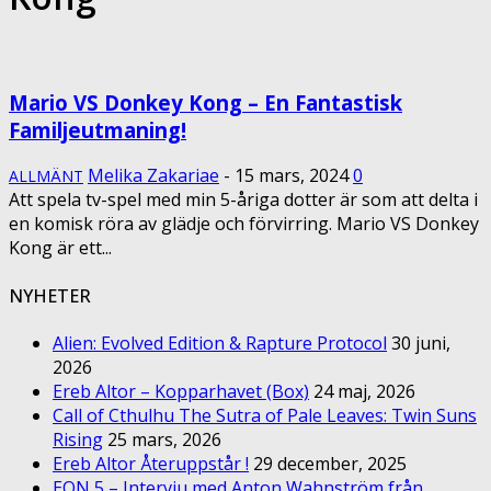
Mario VS Donkey Kong – En Fantastisk
Familjeutmaning!
Melika Zakariae
-
15 mars, 2024
0
ALLMÄNT
Att spela tv-spel med min 5-åriga dotter är som att delta i
en komisk röra av glädje och förvirring. Mario VS Donkey
Kong är ett...
NYHETER
Alien: Evolved Edition & Rapture Protocol
30 juni,
2026
Ereb Altor – Kopparhavet (Box)
24 maj, 2026
Call of Cthulhu The Sutra of Pale Leaves: Twin Suns
Rising
25 mars, 2026
Ereb Altor Återuppstår !
29 december, 2025
EON 5 – Intervju med Anton Wahnström från