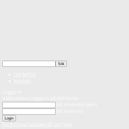
Om MYOG
Kontakt
Logga in
Välkommen! Logga in på ditt konto
ditt användarnamn
ditt lösenord
Forgot your password? Get help