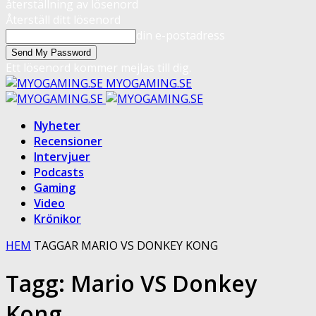
återställning av lösenord
Återställ ditt lösenord
din e-postadress
Ett lösenord kommer mejlas till dig.
MYOGAMING.SE
Nyheter
Recensioner
Intervjuer
Podcasts
Gaming
Video
Krönikor
HEM
TAGGAR
MARIO VS DONKEY KONG
Tagg: Mario VS Donkey
Kong