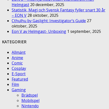
Helmgast
20 december, 2025
Statistik, Magi och Svensk Fantasy fyller snart 30 år
– EON V
28 oktober, 2025
Cthulhu by Gaslight: Investigator’s Guide
27
oktober, 2025
Eon V av Helmgast- Unboxing
1 september, 2025
KATEGORIER
Allmänt
Anime
Comic
Cosplay
E-Sport
Featured
Film
Gaming
Brädspel
Mobilspel
Nintendo