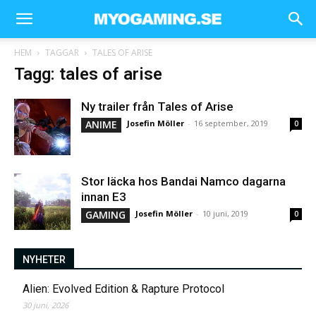
HEM
TAGGAR
TALES OF ARISE
Tagg: tales of arise
Ny trailer från Tales of Arise
ANIME
Josefin Möller
-
16 september, 2019
0
Stor läcka hos Bandai Namco dagarna
innan E3
GAMING
Josefin Möller
-
10 juni, 2019
0
NYHETER
Alien: Evolved Edition & Rapture Protocol
30 juni, 2026