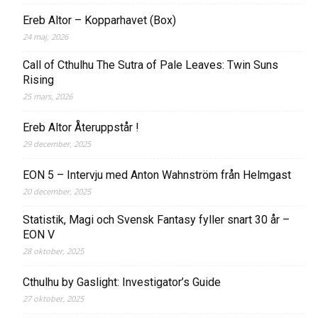
Ereb Altor – Kopparhavet (Box)
24 maj, 2026
Call of Cthulhu The Sutra of Pale Leaves: Twin Suns
Rising
25 mars, 2026
Ereb Altor Återuppstår !
29 december, 2025
EON 5 – Intervju med Anton Wahnström från Helmgast
20 december, 2025
Statistik, Magi och Svensk Fantasy fyller snart 30 år –
EON V
28 oktober, 2025
Cthulhu by Gaslight: Investigator’s Guide
27 oktober, 2025