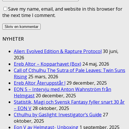
Save my name, email, and website in this browser for
the next time I comment.
NYHETER
Alien: Evolved Edition & Rapture Protocol
30 juni,
2026
Ereb Altor – Kopparhavet (Box)
24 maj, 2026
Call of Cthulhu The Sutra of Pale Leaves: Twin Suns
Rising
25 mars, 2026
Ereb Altor Återuppstår !
29 december, 2025
EON 5 – Intervju med Anton Wahnström från
Helmgast
20 december, 2025
Statistik, Magi och Svensk Fantasy fyller snart 30 år
– EON V
28 oktober, 2025
Cthulhu by Gaslight: Investigator’s Guide
27
oktober, 2025
Eon V av Helmgast- Unboxing
1 september, 2025