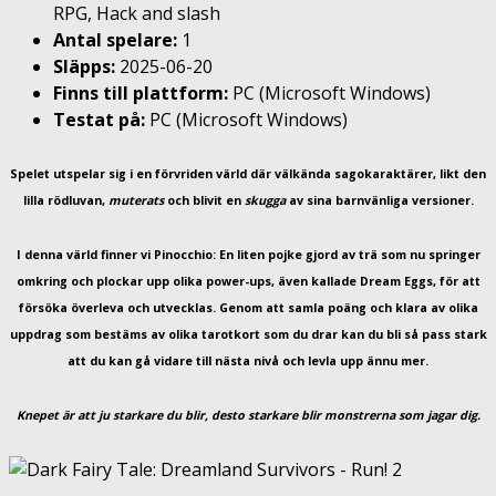
RPG, Hack and slash
Antal spelare:
1
Släpps:
2025-06-20
Finns till plattform:
PC (Microsoft Windows)
Testat på:
PC (Microsoft Windows)
Spelet utspelar sig i en förvriden värld där välkända sagokaraktärer, likt den
lilla rödluvan,
muterats
och blivit en
skugga
av sina barnvänliga versioner.
I denna värld finner vi Pinocchio: En liten pojke gjord av trä som nu springer
omkring och plockar upp olika power-ups, även kallade Dream Eggs, för att
försöka överleva och utvecklas. Genom att samla poäng och klara av olika
uppdrag som bestäms av olika tarotkort som du drar kan du bli så pass stark
att du kan gå vidare till nästa nivå och levla upp ännu mer.
Knepet är att ju starkare du blir, desto starkare blir monstrerna som jagar dig.