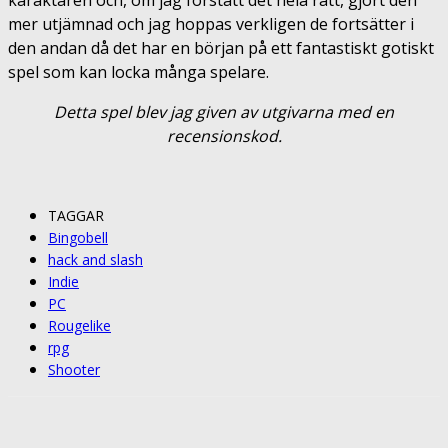
karaktären och, om jag förstått det hela rätt, gjort den
mer utjämnad och jag hoppas verkligen de fortsätter i
den andan då det har en början på ett fantastiskt gotiskt
spel som kan locka många spelare.
Detta spel blev jag given av utgivarna med en
recensionskod.
TAGGAR
Bingobell
hack and slash
Indie
PC
Rougelike
rpg
Shooter
Facebook
Twitter
Pinterest
ReddIt