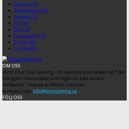
Gaming
502
Recensioner
315
Allmänt
225
PC
150
Film
123
Playstation
104
E-Sport
89
Krönika
80
OM OSS
Mind Your Own Gaming - En spelsida som skiljer sig från
mängden med endast kvinnliga och icke binära
skribenter. Skapad av Melika Zakariae
Kontakta oss:
info@myogaming.se
FÖLJ OSS