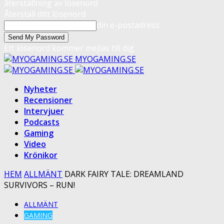
återställning av lösenord
Återställ ditt lösenord
din e-postadress
Ett lösenord kommer mejlas till dig.
MYOGAMING.SE
Nyheter
Recensioner
Intervjuer
Podcasts
Gaming
Video
Krönikor
HEM
ALLMÄNT
DARK FAIRY TALE: DREAMLAND
SURVIVORS – RUN!
ALLMÄNT
GAMING