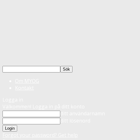
Om MYOG
Kontakt
Logga in
Välkommen! Logga in på ditt konto
ditt användarnamn
ditt lösenord
Forgot your password? Get help