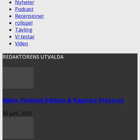
Nyheter
Podcast
Recensioner
rollspel
Tävling
Vi testar
Video
REDAKTÖRENS UTVALDA
Alien: Evolved Edition & Rapture Protocol
30 juni, 2026