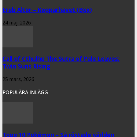
Ereb Altor – Kopparhavet (Box)
24 maj, 2026
Call of Cthulhu The Sutra of Pale Leaves:
Twin Suns Rising
25 mars, 2026
POPULÄRA INLÄGG
Topp 10 Pokémon – Så röstade världen