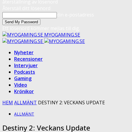
återställning av lösenord
Återställ ditt lösenord
din e-postadress
Ett lösenord kommer mejlas till dig.
MYOGAMING.SE
Nyheter
Recensioner
Intervjuer
Podcasts
Gaming
Video
Krönikor
HEM
ALLMÄNT
DESTINY 2: VECKANS UPDATE
ALLMÄNT
Destiny 2: Veckans Update