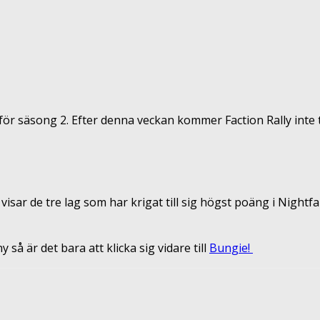
ör säsong 2. Efter denna veckan kommer Faction Rally inte ti
ar de tre lag som har krigat till sig högst poäng i Nightfall
 så är det bara att klicka sig vidare till
Bungie!
terest
ReddIt