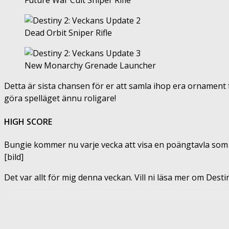
Future War Cult Sniper Rifle
Dead Orbit Sniper Rifle
New Monarchy Grenade Launcher
Detta är sista chansen för er att samla ihop era ornament f
göra spelläget ännu roligare!
HIGH SCORE
Bungie kommer nu varje vecka att visa en poängtavla som vis
[bild]
Det var allt för mig denna veckan. Vill ni läsa mer om Destiny
Share
Facebook
Twitter
Pin