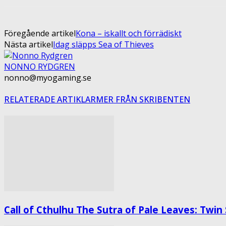
Föregående artikel
Kona – iskallt och förrädiskt
Nästa artikel
Idag släpps Sea of Thieves
NONNO RYDGREN
nonno@myogaming.se
RELATERADE ARTIKLAR
MER FRÅN SKRIBENTEN
Call of Cthulhu The Sutra of Pale Leaves: Twin