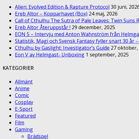
Alien: Evolved Edition & Rapture Protocol
30 juni, 202
Ereb Altor – Kopparhavet (Box)
24 maj, 2026
Call of Cthulhu The Sutra of Pale Leaves: Twin Suns R
Ereb Altor Återuppstår !
29 december, 2025
EON 5 – Intervju med Anton Wahnström från Helmga
Statistik, Magi och Svensk Fantasy fyller snart 30 år 
Cthulhu by Gaslight: Investigator’s Guide
27 oktober,
Eon V av Helmgast- Unboxing
1 september, 2025
KATEGORIER
Allmänt
Anime
Comic
Cosplay
E-Sport
Featured
Film
Gaming
Brädspel