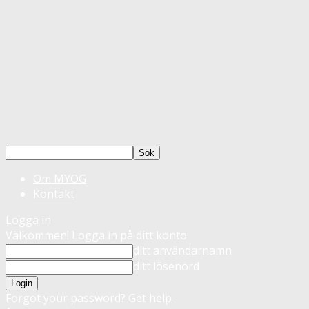
Om MYOG
Kontakt
Logga in
Välkommen! Logga in på ditt konto
ditt användarnamn
ditt lösenord
Forgot your password? Get help