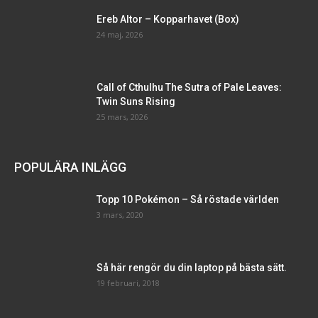
Ereb Altor – Kopparhavet (Box)
24 maj, 2026
Call of Cthulhu The Sutra of Pale Leaves:
Twin Suns Rising
25 mars, 2026
POPULÄRA INLÄGG
Topp 10 Pokémon – Så röstade världen
3 mars, 2020
Så här rengör du din laptop på bästa sätt.
19 februari, 2018