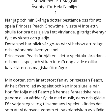
När jag och min 5-åriga dotter bestämde oss för att
spela Princess Peach: Showtime!, visste vi inte att vi
skulle förlora oss själva i ett virvlande, glittrigt äventyr
fyllt av skratt och glädje.
Detta spel har blivit vår go-to när vi behövt ett roligt
och spännande äventyrsspel.
Prinsessan Peach är hjälten i detta spektakulära dans-
och musikspel, och vi kan inte få nog av de e olika
karaktärernas magiska förmågor.
Min dotter, som är ett stort fan av prinsessan Peach,
är helt förtrollad av spelet och kan inte sluta le när
hon får följa med Peach på hennes fantastiska resa
genom olika världar fyllda med musik, dans och glädje.
För varje steg vi tog tillsammans i spelet, kändes det
som att vi dansade genom ett sagolandskap av glädje