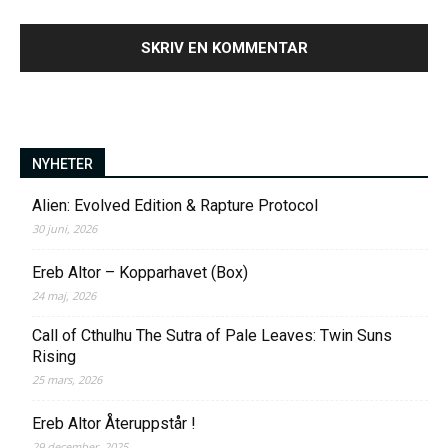
NYHETER
Alien: Evolved Edition & Rapture Protocol
30 juni, 2026
Ereb Altor – Kopparhavet (Box)
24 maj, 2026
Call of Cthulhu The Sutra of Pale Leaves: Twin Suns
Rising
25 mars, 2026
Ereb Altor Återuppstår !
29 december, 2025