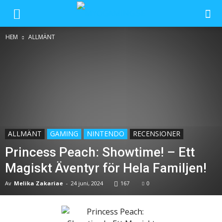
HEM
ALLMÄNT
ALLMÄNT
GAMING
NINTENDO
RECENSIONER
Princess Peach: Showtime! – Ett
Magiskt Äventyr för Hela Familjen!
Av
Melika Zakariae
-
24 juni, 2024
167
0