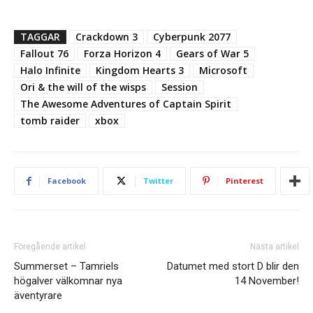
TAGGAR
Crackdown 3
Cyberpunk 2077
Fallout 76
Forza Horizon 4
Gears of War 5
Halo Infinite
Kingdom Hearts 3
Microsoft
Ori & the will of the wisps
Session
The Awesome Adventures of Captain Spirit
tomb raider
xbox
Facebook
Twitter
Pinterest
Föregående artikel
Nästa artikel
Summerset – Tamriels
Datumet med stort D blir den
högalver välkomnar nya
14 November!
äventyrare