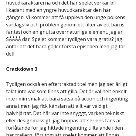
huvudkaraktärerna och det här spelet verkar bli
likadant med en yngre huvudkaraktär den här
gången. Vi kommer att få uppleva den unge pojkens
vardagsliv och problem genom ett filter av ett barns
fantasi och en gnutta övernaturliga element. Jag är
SÅÅÅÅ där. Spelet kommer tydligen vara gratis? Jag
antar att det bara gäller första episoden men jag tar
det!
Crackdown 3
Tydligen också en eftertraktad titel men jag ser ärligt
talat inte vad som finns att gilla. Det är väl helt enkelt
inte i min smak att bara satsa på action och ingenting
annat men jag fick känslan att allt var väldigt
halvhjärtat. Det här var inte snyggt, varken tekniskt
eller designmässigt, jag hoppas att seriens fans är
förlåtande för jag hittade ingenting tilltalande i den
här trailern, förutom att spelet kommer att finnas