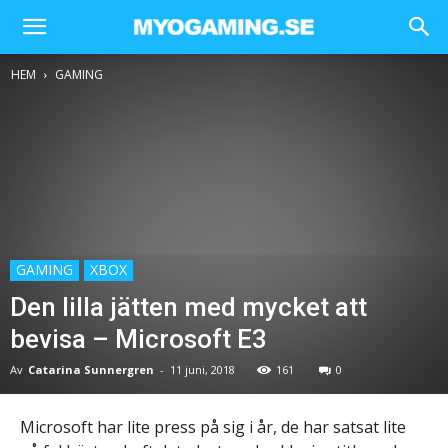
HEM
GAMING
GAMING
XBOX
Den lilla jätten med mycket att
bevisa – Microsoft E3
Av
Catarina Sunnergren
-
11 juni, 2018
161
0
Microsoft har lite press på sig i år, de har satsat lite