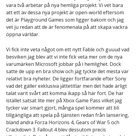
vara två arbetar på nya hemliga projekt. Vi vet bara
att ett av dessa nya projekt är open-world eftersom
det är Playground Games som ligger bakom och jag
vet ju redan att de är fenomenala på att skapa vackra
öppna världar.
Vi fick inte veta något om ett nytt Fable och guuud vad
besviken jag blev att vi inte fick veta mer om de nya
varumärken Microsoft jobbar på i hemlighet. Dock
satte de upp en bra show och jag tyckte det mesta var
relativt bra nyheter. De ligger fortfarande efter Sony
vad det gäller exklusiva jättetitlar men det hade ärligt
talat varit svårt att komma ikapp så här fort. De har
istället satsat lite mer på Xbox Game Pass vilket jag
tycker var smart gjort, många spel kommer att bli
tillgängliga att spela på tjänsten redan från lansering,
bland andra Forza Horizons 4, Gears of War 5 och
Crackdown 3. Fallout 4 blev dessutom precis