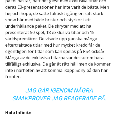
på fel hästar, haft det glest med exklusiva titlar och
deras E3-presentationer har inte varit de bästa. Men
hej och hopp, de satte faktiskt igång en rätt stark
show här med både brister och styrkor i ett
underhållande paket. De skryter med att ha
presenterat 50 spel, 18 exklusiva titlar och 15
världspremiärer. De visade upp ganska många
eftertraktade titlar med hur mycket kredd får de
egentligen för titlar som kan spelas på PS4 också?
Många av de exklusiva titlarna var dessutom bara
tillfälligt exklusiva. De går åt rätt håll men de kommer
inte i närheten av att komma ikapp Sony på den här
fronten.
JAG GÅR IGENOM NÅGRA
SMAKPROVER JAG REAGERADE PÅ.
Halo Infinite