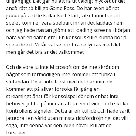
tillgängligt. Det går nu att få ut väldigt mycket ur det
ändå rätt så billiga Game Pass. De har även börjat
jobba på vad de kallar Fast Start, vilket innebär att
spelet kommer vara spelbart innan det laddats hem
och jag hade nästan glömt att loading screens i början
bara var en dator-grej. En konsoll skulle kunna börja
spela direkt. Vi får väl se hur bra de lyckas med det
men går det bra är det välkommet.
Och de vore ju inte Microsoft om de inte skröt om
något som förmodligen inte kommer att funka i
slutändan. De är inte först med det här men de
kommer att på allvar försöka få igång en
streamingtjänst för konsolspel där din enhet inte
behöver jobba på mer än att ta emot video och skicka
kontrollens signaler. Detta är en kul idé och hade varit
jättebra i en värld utan minsta tidsfördröjning, det vill
säga, inte denna världen. Men nåväl, kul att de
försöker.