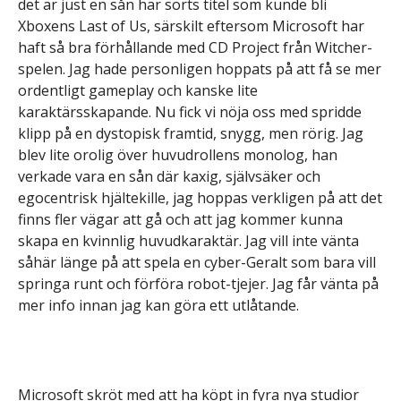
det är just en sån här sorts titel som kunde bli
Xboxens Last of Us, särskilt eftersom Microsoft har
haft så bra förhållande med CD Project från Witcher-
spelen. Jag hade personligen hoppats på att få se mer
ordentligt gameplay och kanske lite
karaktärsskapande. Nu fick vi nöja oss med spridde
klipp på en dystopisk framtid, snygg, men rörig. Jag
blev lite orolig över huvudrollens monolog, han
verkade vara en sån där kaxig, självsäker och
egocentrisk hjältekille, jag hoppas verkligen på att det
finns fler vägar att gå och att jag kommer kunna
skapa en kvinnlig huvudkaraktär. Jag vill inte vänta
såhär länge på att spela en cyber-Geralt som bara vill
springa runt och förföra robot-tjejer. Jag får vänta på
mer info innan jag kan göra ett utlåtande.
Microsoft skröt med att ha köpt in fyra nya studior