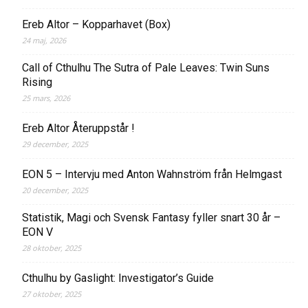
Ereb Altor – Kopparhavet (Box)
24 maj, 2026
Call of Cthulhu The Sutra of Pale Leaves: Twin Suns
Rising
25 mars, 2026
Ereb Altor Återuppstår !
29 december, 2025
EON 5 – Intervju med Anton Wahnström från Helmgast
20 december, 2025
Statistik, Magi och Svensk Fantasy fyller snart 30 år –
EON V
28 oktober, 2025
Cthulhu by Gaslight: Investigator’s Guide
27 oktober, 2025