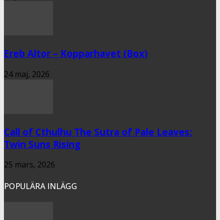
Ereb Altor – Kopparhavet (Box)
24 maj, 2026
Call of Cthulhu The Sutra of Pale Leaves:
Twin Suns Rising
25 mars, 2026
POPULÄRA INLÄGG