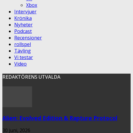
Xbox
Intervjuer
Krönika
Nyheter
Podcast
Recensioner
rollspel
Tävling
Vi testar
Video
REDAKTÖRENS UTVALDA
Alien: Evolved Edition & Rapture Protocol
30 juni, 2026