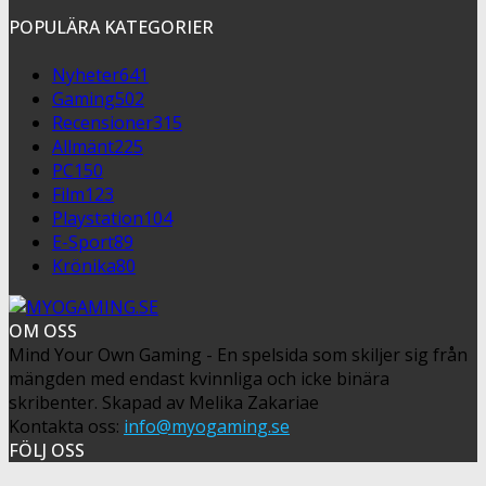
POPULÄRA KATEGORIER
Nyheter
641
Gaming
502
Recensioner
315
Allmänt
225
PC
150
Film
123
Playstation
104
E-Sport
89
Krönika
80
OM OSS
Mind Your Own Gaming - En spelsida som skiljer sig från
mängden med endast kvinnliga och icke binära
skribenter. Skapad av Melika Zakariae
Kontakta oss:
info@myogaming.se
FÖLJ OSS