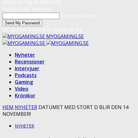
återställning av lösenord
Återställ ditt lösenord
din e-postadress
Ett lösenord kommer mejlas till dig.
MYOGAMING.SE
Nyheter
Recensioner
Intervjuer
Podcasts
Gaming
Video
Krönikor
HEM
NYHETER
DATUMET MED STORT D BLIR DEN 14
NOVEMBER!
NYHETER