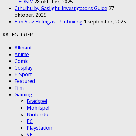
– EON V
28 oktober, 2025
Cthulhu by Gaslight: Investigator’s Guide
27
oktober, 2025
Eon V av Helmgast- Unboxing
1 september, 2025
KATEGORIER
Allmänt
Anime
Comic
Cosplay
E-Sport
Featured
Film
Gaming
Brädspel
Mobilspel
Nintendo
PC
Playstation
VR