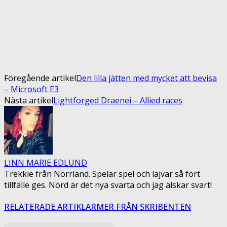
Facebook
Twitter
Pinterest
ReddIt
Föregående artikel
Den lilla jätten med mycket att bevisa
– Microsoft E3
Nästa artikel
Lightforged Draenei – Allied races
LINN MARIE EDLUND
Trekkie från Norrland. Spelar spel och lajvar så fort
tillfälle ges. Nörd är det nya svarta och jag älskar svart!
RELATERADE ARTIKLAR
MER FRÅN SKRIBENTEN