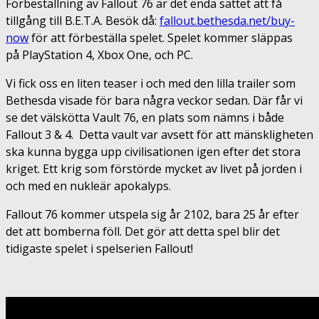
Förbeställning av Fallout 76 är det enda sättet att få
tillgång till B.E.T.A. Besök då:
fallout.bethesda.net/buy-
now
för att förbeställa spelet. Spelet kommer släppas
på PlayStation 4, Xbox One, och PC.
Vi fick oss en liten teaser i och med den lilla trailer som
Bethesda visade för bara några veckor sedan. Där får vi
se det välskötta Vault 76, en plats som nämns i både
Fallout 3 & 4. Detta vault var avsett för att mänskligheten
ska kunna bygga upp civilisationen igen efter det stora
kriget. Ett krig som förstörde mycket av livet på jorden i
och med en nukleär apokalyps.
Fallout 76 kommer utspela sig år 2102, bara 25 år efter
det att bomberna föll. Det gör att detta spel blir det
tidigaste spelet i spelserien Fallout!