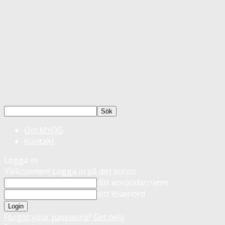
Om MYOG
Kontakt
Logga in
Välkommen! Logga in på ditt konto
ditt användarnamn
ditt lösenord
Forgot your password? Get help