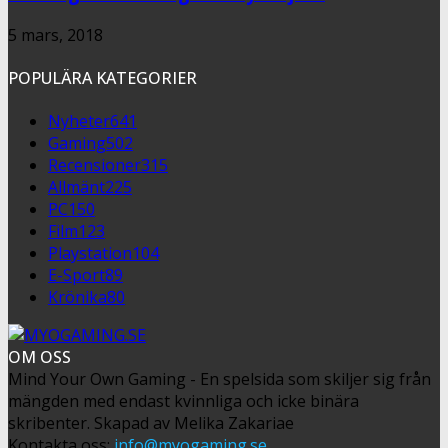
5 mars, 2018
POPULÄRA KATEGORIER
Nyheter
641
Gaming
502
Recensioner
315
Allmänt
225
PC
150
Film
123
Playstation
104
E-Sport
89
Krönika
80
OM OSS
Mind Your Own Gaming - En spelsida som skiljer sig från
mängden med endast kvinnliga och icke binära
skribenter. Skapad av Melika Zakariae
Kontakta oss:
info@myogaming.se