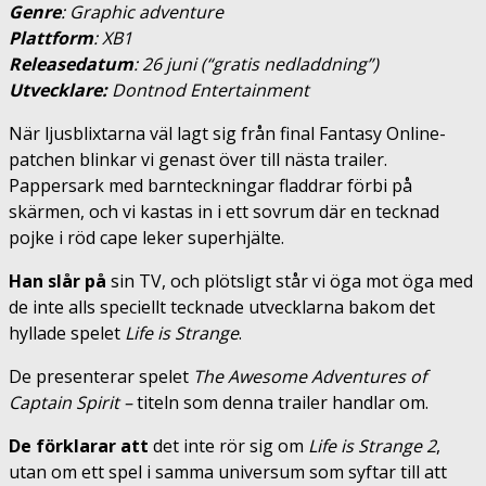
Genre
: Graphic adventure
Plattform
: XB1
Releasedatum
: 26 juni (“gratis nedladdning”)
Utvecklare
:
Dontnod Entertainment
När ljusblixtarna väl lagt sig från final Fantasy Online-
patchen blinkar vi genast över till nästa trailer.
Pappersark med barnteckningar fladdrar förbi på
skärmen, och vi kastas in i ett sovrum där en tecknad
pojke i röd cape leker superhjälte.
Han slår på
sin TV, och plötsligt står vi öga mot öga med
de inte alls speciellt tecknade utvecklarna bakom det
hyllade spelet
Life is Strange
.
De presenterar spelet
The Awesome Adventures of
Captain Spirit –
titeln som denna trailer handlar om.
De förklarar att
det inte rör sig om
Life is Strange 2
,
utan om ett spel i samma universum som syftar till att