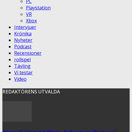
PC
Playstation
VR
Xbox
Intervjuer
Krönika
Nyheter
Podcast
Recensioner
rollspel
Tävling
Vi testar
Video
REDAKTÖRENS UTVALDA