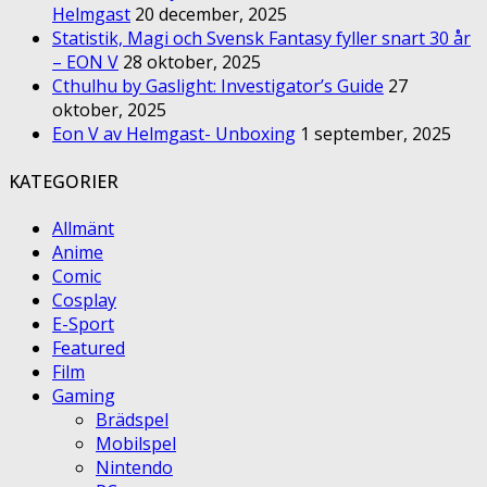
Helmgast
20 december, 2025
Statistik, Magi och Svensk Fantasy fyller snart 30 år
– EON V
28 oktober, 2025
Cthulhu by Gaslight: Investigator’s Guide
27
oktober, 2025
Eon V av Helmgast- Unboxing
1 september, 2025
KATEGORIER
Allmänt
Anime
Comic
Cosplay
E-Sport
Featured
Film
Gaming
Brädspel
Mobilspel
Nintendo