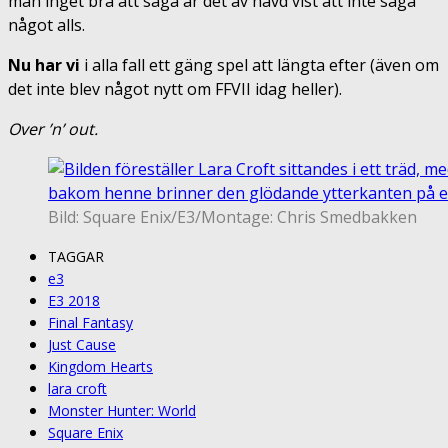
man inget bra att säga är det av hävd vist att inte säga
något alls.
Nu har vi
i alla fall ett gäng spel att längta efter (även om
det inte blev något nytt om FFVII idag heller).
Over ’n’ out.
Bild: Square Enix/E3/Montage: Chris Smedbakken
TAGGAR
e3
E3 2018
Final Fantasy
Just Cause
Kingdom Hearts
lara croft
Monster Hunter: World
Square Enix