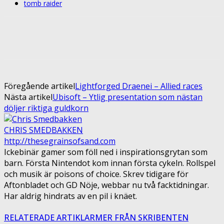
tomb raider
Facebook
Twitter
Pinterest
ReddIt
Föregående artikel
Lightforged Draenei – Allied races
Nästa artikel
Ubisoft – Ytlig presentation som nästan
döljer riktiga guldkorn
CHRIS SMEDBAKKEN
http://thesegrainsofsand.com
Ickebinär gamer som föll ned i inspirationsgrytan som
barn. Första Nintendot kom innan första cykeln. Rollspel
och musik är poisons of choice. Skrev tidigare för
Aftonbladet och GD Nöje, webbar nu två facktidningar.
Har aldrig hindrats av en pil i knäet.
RELATERADE ARTIKLAR
MER FRÅN SKRIBENTEN