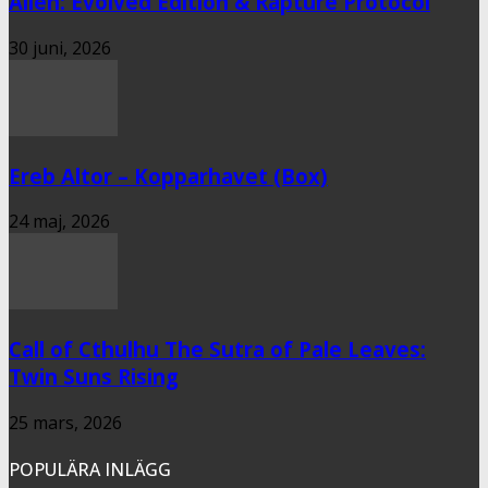
Alien: Evolved Edition & Rapture Protocol
30 juni, 2026
Ereb Altor – Kopparhavet (Box)
24 maj, 2026
Call of Cthulhu The Sutra of Pale Leaves:
Twin Suns Rising
25 mars, 2026
POPULÄRA INLÄGG