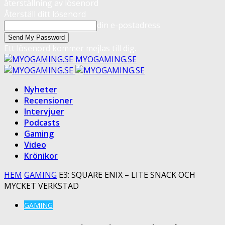
återställning av lösenord
Återställ ditt lösenord
din e-postadress
Ett lösenord kommer mejlas till dig.
MYOGAMING.SE
Nyheter
Recensioner
Intervjuer
Podcasts
Gaming
Video
Krönikor
HEM
GAMING
E3: SQUARE ENIX – LITE SNACK OCH
MYCKET VERKSTAD
GAMING