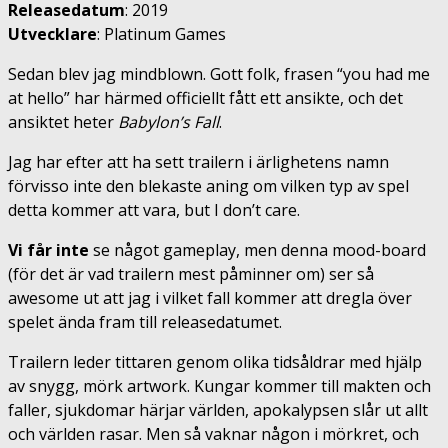
Releasedatum
: 2019
Utvecklare
: Platinum Games
Sedan blev jag mindblown. Gott folk, frasen “you had me
at hello” har härmed officiellt fått ett ansikte, och det
ansiktet heter
Babylon’s Fall
.
Jag har efter att ha sett trailern i ärlighetens namn
förvisso inte den blekaste aning om vilken typ av spel
detta kommer att vara, but I don’t care.
Vi får inte
se något gameplay, men denna mood-board
(för det är vad trailern mest påminner om) ser så
awesome ut att jag i vilket fall kommer att dregla över
spelet ända fram till releasedatumet.
Trailern leder tittaren genom olika tidsåldrar med hjälp
av snygg, mörk artwork. Kungar kommer till makten och
faller, sjukdomar härjar världen, apokalypsen slår ut allt
och världen rasar. Men så vaknar någon i mörkret, och