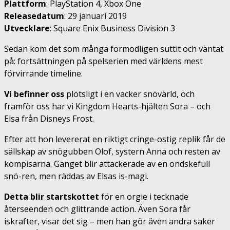
Plattform
: PlayStation 4, Xbox One
Releasedatum
: 29 januari 2019
Utvecklare
: Square Enix Business Division 3
Sedan kom det som många förmodligen suttit och väntat
på: fortsättningen på spelserien med världens mest
förvirrande timeline.
Vi befinner oss
plötsligt i en vacker snövärld, och
framför oss har vi Kingdom Hearts-hjälten Sora – och
Elsa från Disneys Frost.
Efter att hon levererat en riktigt cringe-ostig replik får de
sällskap av snögubben Olof, systern Anna och resten av
kompisarna. Gänget blir attackerade av en ondskefull
snö-ren, men räddas av Elsas is-magi.
Detta blir startskottet
för en orgie i tecknade
återseenden och glittrande action. Även Sora får
iskrafter, visar det sig – men han gör även andra saker