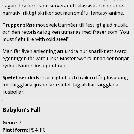
sagan. Trailern, som serverar ett klassisk chosen-one-
narrativ, riktigt skriker söt men småful fantasy-anime.
Trupper slåss
mot skelettarméer till festligt glad musik,
och den retoriska logiken utmanas med fraser som ”You
must fight fire with cold steel”.
Man får även anledning att undra hur snarlikt ett svärd
egentligen får vara Links Master Sword innan det börjar
rycka i Nintendos ögonbryn.
Spelet ser dock
charmigt ut, och trailern får pluspoäng
för färgglada ljusbollar i slutet. Jag älskar färgglada
ljusbollar.
Babylon’s Fall
Genre
: ?
Plattform
: PS4, PC