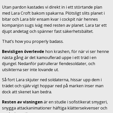
Utan pardon kastades vi direkt in i ett störtande plan
med Lara Croft bakom spakarna. Plötsligt slits planet i
bitar och Lara blir ensam kvar i cockpit när hennes
kompanjon sugs iväg med resten av planet. Lara tar ett
djupt andetag och spänner fast säkerhetsbältet.
That’s how you properly badass.
Bevisligen överlevde
hon krashen, för när vi ser henne
nästa gång är det kamouflerad uppe i ett träd i en
djungel. Nedanför patrullerar fiendesoldater, och
utsikterna ser inte lovande ut.
Så fort Lara skjuter ned soldaterna, hissar upp dem i
trädet och själv vigt hoppar ned på marken inser man
dock att skenet kan bedra.
Resten av visningen
är en studie i sofistikerat smygeri,
snygga attackanimationer häftiga klättersekvenser och