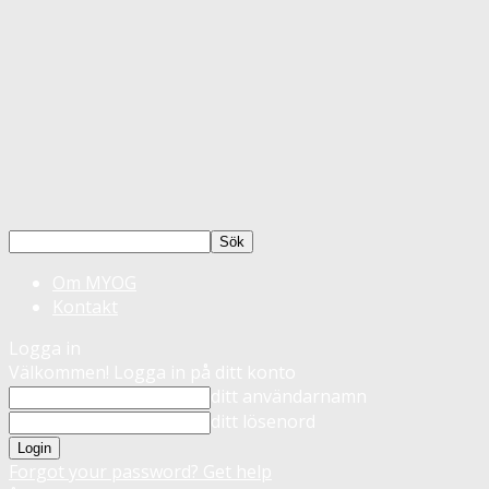
Om MYOG
Kontakt
Logga in
Välkommen! Logga in på ditt konto
ditt användarnamn
ditt lösenord
Forgot your password? Get help