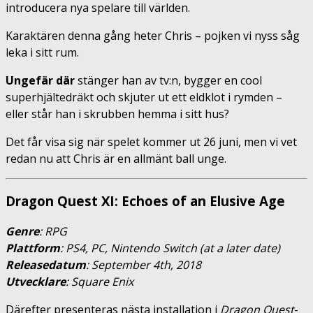
introducera nya spelare till världen.
Karaktären denna gång heter Chris – pojken vi nyss såg
leka i sitt rum.
Ungefär där
stänger han av tv:n, bygger en cool
superhjältedräkt och skjuter ut ett eldklot i rymden –
eller står han i skrubben hemma i sitt hus?
Det får visa sig när spelet kommer ut 26 juni, men vi vet
redan nu att Chris är en allmänt ball unge.
Dragon Quest XI: Echoes of an Elusive Age
Genre
: RPG
Plattform
: PS4, PC, Nintendo Switch (at a later date)
Releasedatum
: September 4th, 2018
Utvecklare
: Square Enix
Därefter presenteras nästa installation i
Dragon Quest
-