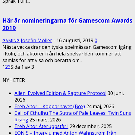
Språk: Fullt...
Här är nomineringarna för Gamescom Awards
2019
Josefin Möller
-
16 augusti, 2019
0
GAMING
Nästa vecka drar den tyska spelmässan Gamescom igång
i Köln, och aktörer från hela spelvärlden kommer att
samlas för att visa och berätta om...
1
2
3
Sida 1 av 3
NYHETER
Alien: Evolved Edition & Rapture Protocol
30 juni,
2026
Ereb Altor – Kopparhavet (Box)
24 maj, 2026
Call of Cthulhu The Sutra of Pale Leaves: Twin Suns
Rising
25 mars, 2026
Ereb Altor Återuppstår !
29 december, 2025
EON 5 – Intervju med Anton Wahnström från