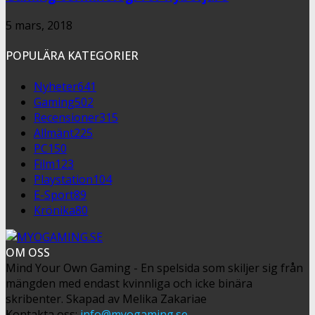
5 mars, 2018
POPULÄRA KATEGORIER
Nyheter
641
Gaming
502
Recensioner
315
Allmänt
225
PC
150
Film
123
Playstation
104
E-Sport
89
Krönika
80
OM OSS
Mind Your Own Gaming - En spelsida som skiljer sig från
mängden med endast kvinnliga och icke binära
skribenter. Skapad av Melika Zakariae
Kontakta oss:
info@myogaming.se