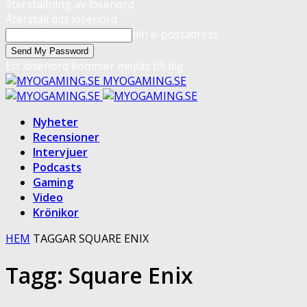
återställning av lösenord
Återställ ditt lösenord
din e-postadress
Ett lösenord kommer mejlas till dig.
MYOGAMING.SE
Nyheter
Recensioner
Intervjuer
Podcasts
Gaming
Video
Krönikor
HEM
TAGGAR
SQUARE ENIX
Tagg: Square Enix