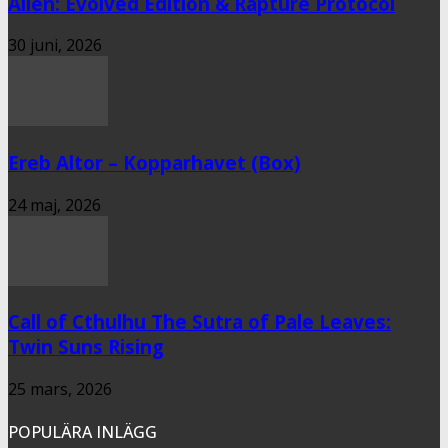
Alien: Evolved Edition & Rapture Protocol
30 juni, 2026
Ereb Altor – Kopparhavet (Box)
24 maj, 2026
Call of Cthulhu The Sutra of Pale Leaves:
Twin Suns Rising
25 mars, 2026
POPULÄRA INLÄGG