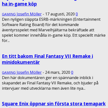
ha in-game köp
Josefin Möller
-
17 augusti, 2020
0
GAMING
Den nyligen släppta ESRB-märkningen (Entertainment
Software Rating Board) för det kommande
äventyrsspelet med Marvelhjältarna bekräftade att
spelet kommer innehålla in-game köp. Ett speciellt märke
för...
En titt bakom Final Fantasy VII Remake i
minidokumentär
Josefin Möller
-
24 mars, 2020
0
GAMING
Den här dokumentären ger en spännande inblick i
skapandet av Final Fantasy VII Remake, och bjuder på
intervjuer med utvecklarna men även lite nya...
Square Enix öppnar sin första stora temapark