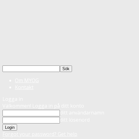
Om MYOG
Kontakt
Logga in
Välkommen! Logga in på ditt konto
ditt användarnamn
ditt lösenord
Forgot your password? Get help