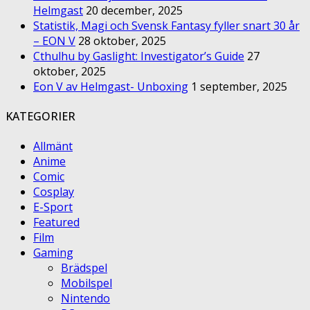
Helmgast
20 december, 2025
Statistik, Magi och Svensk Fantasy fyller snart 30 år
– EON V
28 oktober, 2025
Cthulhu by Gaslight: Investigator’s Guide
27
oktober, 2025
Eon V av Helmgast- Unboxing
1 september, 2025
KATEGORIER
Allmänt
Anime
Comic
Cosplay
E-Sport
Featured
Film
Gaming
Brädspel
Mobilspel
Nintendo