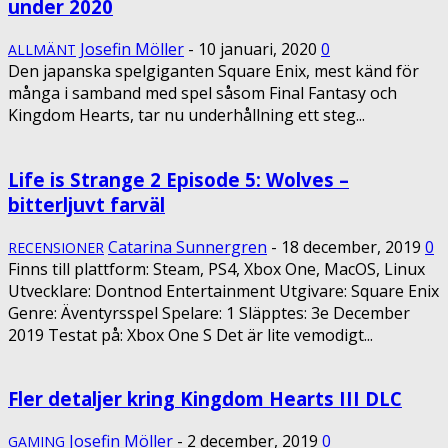
under 2020
Josefin Möller
-
10 januari, 2020
0
ALLMÄNT
Den japanska spelgiganten Square Enix, mest känd för
många i samband med spel såsom Final Fantasy och
Kingdom Hearts, tar nu underhållning ett steg...
Life is Strange 2 Episode 5: Wolves –
bitterljuvt farväl
Catarina Sunnergren
-
18 december, 2019
0
RECENSIONER
Finns till plattform: Steam, PS4, Xbox One, MacOS, Linux
Utvecklare: Dontnod Entertainment Utgivare: Square Enix
Genre: Äventyrsspel Spelare: 1 Släpptes: 3e December
2019 Testat på: Xbox One S Det är lite vemodigt...
Fler detaljer kring Kingdom Hearts III DLC
Josefin Möller
-
2 december, 2019
0
GAMING