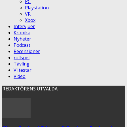
PC
Playstation
VR
Xbox
Intervjuer
Krönika
Nyheter
Podcast
Recensioner
rollspel
Tävling
Vi testar
Video
REDAKTÖRENS UTVALDA