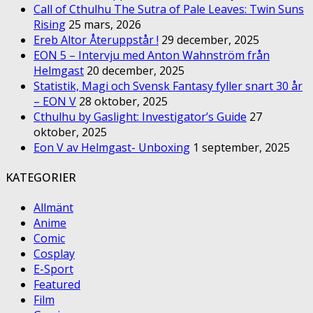
Call of Cthulhu The Sutra of Pale Leaves: Twin Suns
Rising
25 mars, 2026
Ereb Altor Återuppstår !
29 december, 2025
EON 5 – Intervju med Anton Wahnström från
Helmgast
20 december, 2025
Statistik, Magi och Svensk Fantasy fyller snart 30 år
– EON V
28 oktober, 2025
Cthulhu by Gaslight: Investigator’s Guide
27
oktober, 2025
Eon V av Helmgast- Unboxing
1 september, 2025
KATEGORIER
Allmänt
Anime
Comic
Cosplay
E-Sport
Featured
Film