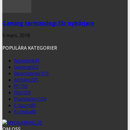
Gaming terminologi för nybörjare
5 mars, 2018
POPULÄRA KATEGORIER
Nyheter
641
Gaming
502
Recensioner
315
Allmänt
225
PC
150
Film
123
Playstation
104
E-Sport
89
Krönika
80
OM OSS