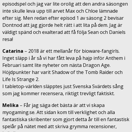
episodspel och jag var lite orolig att den andra säsongen
inte skulle leva upp till arvet Max och Chloe lämnade
efter sig. Men redan efter episod 1 av säsong 2 bevisar
Dontnod att jag gjorde helt rätt i att lita på dem. Jag är
väldigt spänd och exalterad att få följa Sean och Daniels
resa!
Catarina
–
2018 är ett mellanår för bioware-fangirls.
Inget släpp i år så vi har fått leva på hajp inför Anthem i
Februari samt lite nyheter om nästa Dragon Age.
Höjdpunkter har varit Shadow of the Tomb Raider och
Life Is Strange 2.
I tabletop-världen släpptes just Svenska Svärdets sång
som jag kommer recensera, riktigt trevligt faktiskt.
Melika
–
Får jag säga det bästa är att vi skapa
myogaming.se. Att sidan kom till verklighet och alla
fantastiska skribenter som gjort detta år till en fantastisk
spelår på nätet med att skriva grymma recensioner,