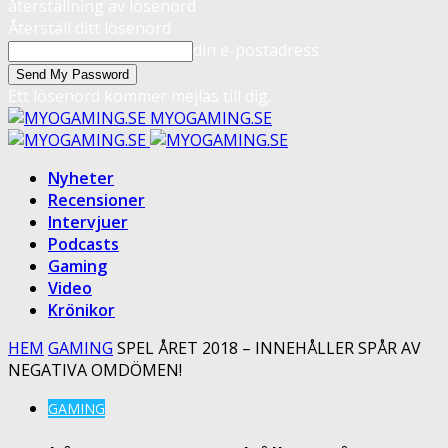
återställning av lösenord
Återställ ditt lösenord
din e-postadress
Ett lösenord kommer mejlas till dig.
MYOGAMING.SE
Nyheter
Recensioner
Intervjuer
Podcasts
Gaming
Video
Krönikor
HEM
GAMING
SPEL ÅRET 2018 – INNEHÅLLER SPÅR AV
NEGATIVA OMDÖMEN!
GAMING