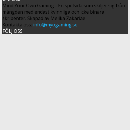
Mind Your Own Gaming - En spelsida som skiljer sig från
mängden med endast kvinnliga och icke binära
skribenter. Skapad av Melika Zakariae
Kontakta oss:
info@myogaming.se
FÖLJ OSS