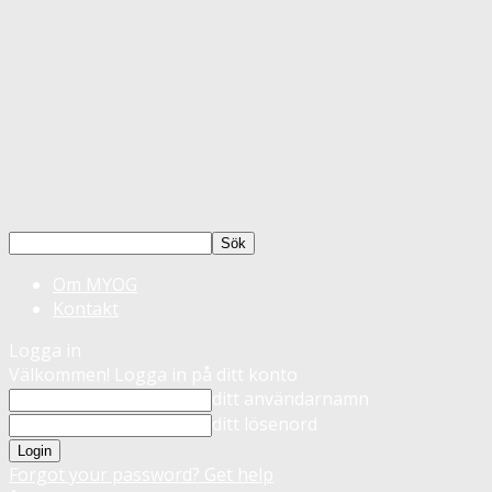
Om MYOG
Kontakt
Logga in
Välkommen! Logga in på ditt konto
ditt användarnamn
ditt lösenord
Forgot your password? Get help