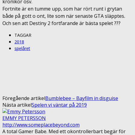
krönikor osv.
Fortnite är en tumme upp, som har rört runt i grytan
både på gott o ont, lite som när senaste GTA släpptes.
Och sen att Destiny 2 fortfarande är bästa spelet
?
??
TAGGAR
2018
spelåret
Facebook
Twitter
Pinterest
ReddIt
Föregående artikel
Bumblebee – Bayfilm in disguise
Nästa artikel
Spelen vi väntar på 2019
EMMY PETERSSON
http://www.someplacebeyond.com
A total Gamer Babe. Med ett okontrollerbart begär för