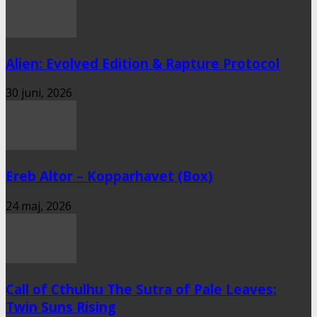
Alien: Evolved Edition & Rapture Protocol
30 juni, 2026
Ereb Altor – Kopparhavet (Box)
24 maj, 2026
Call of Cthulhu The Sutra of Pale Leaves:
Twin Suns Rising