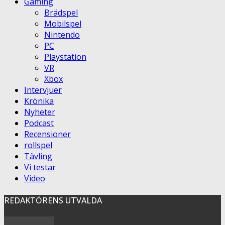
Gaming
Brädspel
Mobilspel
Nintendo
PC
Playstation
VR
Xbox
Intervjuer
Krönika
Nyheter
Podcast
Recensioner
rollspel
Tävling
Vi testar
Video
REDAKTÖRENS UTVALDA