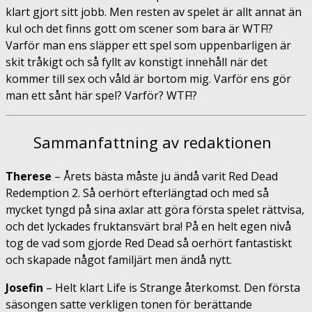
klart gjort sitt jobb. Men resten av spelet är allt annat än
kul och det finns gott om scener som bara är WTF!?
Varför man ens släpper ett spel som uppenbarligen är
skit tråkigt och så fyllt av konstigt innehåll när det
kommer till sex och våld är bortom mig. Varför ens gör
man ett sånt här spel? Varför? WTF!?
Sammanfattning av redaktionen
Therese
–
Årets bästa måste ju ändå varit Red Dead
Redemption 2. Så oerhört efterlängtad och med så
mycket tyngd på sina axlar att göra första spelet rättvisa,
och det lyckades fruktansvärt bra! På en helt egen nivå
tog de vad som gjorde Red Dead så oerhört fantastiskt
och skapade något familjärt men ändå nytt.
Josefin
–
Helt klart Life is Strange återkomst. Den första
säsongen satte verkligen tonen för berättande