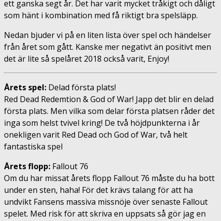
ett ganska segt år. Det har varit mycket tråkigt och dåligt
som hänt i kombination med få riktigt bra spelsläpp.
Nedan bjuder vi på en liten lista över spel och händelser
från året som gått. Kanske mer negativt än positivt men
det är lite så spelåret 2018 också varit, Enjoy!
Årets spel:
Delad första plats!
Red Dead Redemtion & God of War! Japp det blir en delad
första plats. Men vilka som delar första platsen råder det
inga som helst tvivel kring! De två höjdpunkterna i år
onekligen varit Red Dead och God of War, två helt
fantastiska spel
Årets flopp:
Fallout 76
Om du har missat årets flopp Fallout 76 måste du ha bott
under en sten, haha! För det krävs talang för att ha
undvikt Fansens massiva missnöje över senaste Fallout
spelet. Med risk för att skriva en uppsats så gör jag en