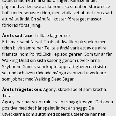
totalt failat med marknadföringen. Kanske är det
pågrund av den svåra ekonomiska situation Starbreeze
haft under senaste tiden, men vi alla vet att det finns sätt
att nå ut ändå. En sånt fail kostar företaget massor i
förlorad försäljning.
Årets sad face:
Telltale lägger ner
Ett smärtsamt farväl. Trots att kvaliten på spelen med
tiden blivit sämre har Telltale ändå varit ett av de allra
främsta inom Point&Click i episod genren. Som tur är får
Walking Dead sin sista säsong genom utvecklarna
Skybound Games som köpte upp rättigheterna i sista
sekund och även räddade många av huvud utvecklare
som jobbat med Walking Dead Sagan.
Årets frågetecken:
Agony, skräckspelet som kracha..
Totalt
Agony, här har vi en train crash i snygg kostym. Det ända
positiva med det här spelet är det är snyggt. De
utvecklarna som suttit med spelets utseende har helt