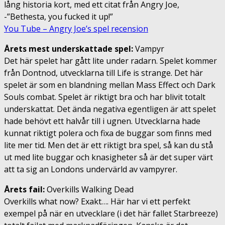
lång historia kort, med ett citat från Angry Joe,
-”Bethesta, you fucked it up!”
You Tube – Angry Joe’s spel recension
Årets mest underskattade spel:
Vampyr
Det här spelet har gått lite under radarn. Spelet kommer
från Dontnod, utvecklarna till Life is strange. Det här
spelet är som en blandning mellan Mass Effect och Dark
Souls combat. Spelet är riktigt bra och har blivit totalt
underskattat. Det ända negativa egentligen är att spelet
hade behövt ett halvår till i ugnen. Utvecklarna hade
kunnat riktigt polera och fixa de buggar som finns med
lite mer tid. Men det är ett riktigt bra spel, så kan du stå
ut med lite buggar och knasigheter så är det super värt
att ta sig an Londons undervärld av vampyrer.
Årets fail:
Overkills Walking Dead
Overkills what now? Exakt…. Här har vi ett perfekt
exempel på när en utvecklare (i det här fallet Starbreeze)