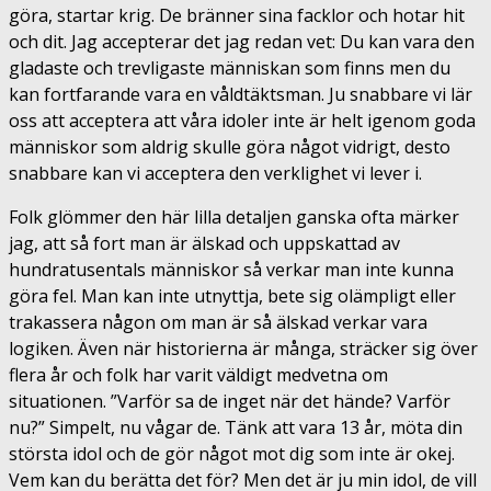
göra, startar krig. De bränner sina facklor och hotar hit
och dit. Jag accepterar det jag redan vet: Du kan vara den
gladaste och trevligaste människan som finns men du
kan fortfarande vara en våldtäktsman. Ju snabbare vi lär
oss att acceptera att våra idoler inte är helt igenom goda
människor som aldrig skulle göra något vidrigt, desto
snabbare kan vi acceptera den verklighet vi lever i.
Folk glömmer den här lilla detaljen ganska ofta märker
jag, att så fort man är älskad och uppskattad av
hundratusentals människor så verkar man inte kunna
göra fel. Man kan inte utnyttja, bete sig olämpligt eller
trakassera någon om man är så älskad verkar vara
logiken. Även när historierna är många, sträcker sig över
flera år och folk har varit väldigt medvetna om
situationen. ”Varför sa de inget när det hände? Varför
nu?” Simpelt, nu vågar de. Tänk att vara 13 år, möta din
största idol och de gör något mot dig som inte är okej.
Vem kan du berätta det för? Men det är ju min idol, de vill