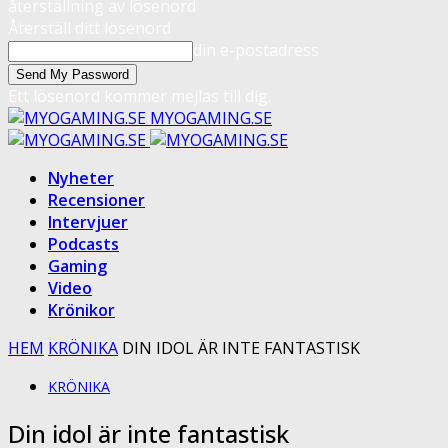
återställning av lösenord
Återställ ditt lösenord
din e-postadress
Ett lösenord kommer mejlas till dig.
MYOGAMING.SE
Nyheter
Recensioner
Intervjuer
Podcasts
Gaming
Video
Krönikor
HEM
KRÖNIKA
DIN IDOL ÄR INTE FANTASTISK
KRÖNIKA
Din idol är inte fantastisk