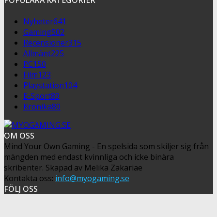
POPULÄRA KATEGORIER
Nyheter
641
Gaming
502
Recensioner
315
Allmänt
225
PC
150
Film
123
Playstation
104
E-Sport
89
Krönika
80
OM OSS
Mind Your Own Gaming - En spelsida som skiljer sig från
mängden med endast kvinnliga och icke binära
skribenter. Skapad av Melika Zakariae
Kontakta oss:
info@myogaming.se
FÖLJ OSS