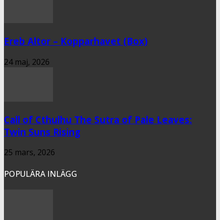
Ereb Altor – Kopparhavet (Box)
24 maj, 2026
Call of Cthulhu The Sutra of Pale Leaves:
Twin Suns Rising
25 mars, 2026
POPULÄRA INLÄGG