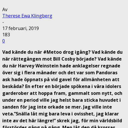
Av
Therese Ewa Klingberg
-
17 februari, 2019
183
0
Vad kände du när #Metoo drog igång? Vad kände du
när rättegången mot Bill Cosby började? Vad kände
du när Harvey Weinstein hade anklagelser regnade
över sig i flera månader och det var som Pandoras
ask hade öppnats på vid gavel för allmänheten att
beskåda? En efter en började spökena i våra idolers
garderober att hoppa fram, gammalt som nytt, och
under en period ville jag helst bara sticka huvudet i
sanden för jag inte orkade se mer. Jag ville inte
veta.’’Snälla låt mig bara leva i ovisshet, jag klarar
inte av det här längre!’’ skrek jag, för min världsbild
förstördes gång på gång. Men låt den då krossas