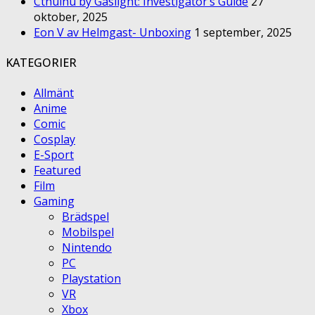
Cthulhu by Gaslight: Investigator’s Guide
27
oktober, 2025
Eon V av Helmgast- Unboxing
1 september, 2025
KATEGORIER
Allmänt
Anime
Comic
Cosplay
E-Sport
Featured
Film
Gaming
Brädspel
Mobilspel
Nintendo
PC
Playstation
VR
Xbox