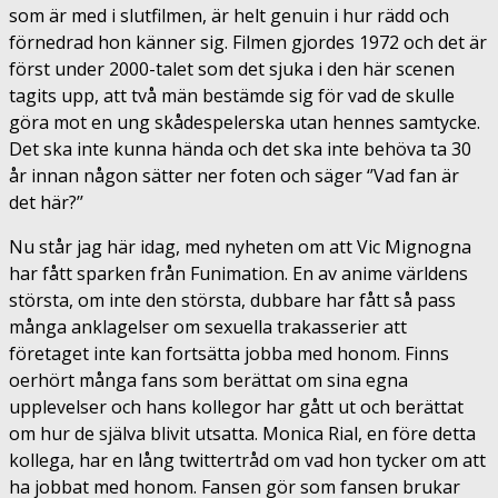
som är med i slutfilmen, är helt genuin i hur rädd och
förnedrad hon känner sig. Filmen gjordes 1972 och det är
först under 2000-talet som det sjuka i den här scenen
tagits upp, att två män bestämde sig för vad de skulle
göra mot en ung skådespelerska utan hennes samtycke.
Det ska inte kunna hända och det ska inte behöva ta 30
år innan någon sätter ner foten och säger ‘’Vad fan är
det här?’’
Nu står jag här idag, med nyheten om att Vic Mignogna
har fått sparken från Funimation. En av anime världens
största, om inte den största, dubbare har fått så pass
många anklagelser om sexuella trakasserier att
företaget inte kan fortsätta jobba med honom. Finns
oerhört många fans som berättat om sina egna
upplevelser och hans kollegor har gått ut och berättat
om hur de själva blivit utsatta. Monica Rial, en före detta
kollega, har en lång twittertråd om vad hon tycker om att
ha jobbat med honom. Fansen gör som fansen brukar