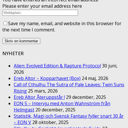
Please enter your email address here
Save my name, email, and website in this browser for
the next time I comment.
NYHETER
Alien: Evolved Edition & Rapture Protocol
30 juni,
2026
Ereb Altor – Kopparhavet (Box)
24 maj, 2026
Call of Cthulhu The Sutra of Pale Leaves: Twin Suns
Rising
25 mars, 2026
Ereb Altor Återuppstår !
29 december, 2025
EON 5 – Intervju med Anton Wahnström från
Helmgast
20 december, 2025
Statistik, Magi och Svensk Fantasy fyller snart 30 år
– EON V
28 oktober, 2025