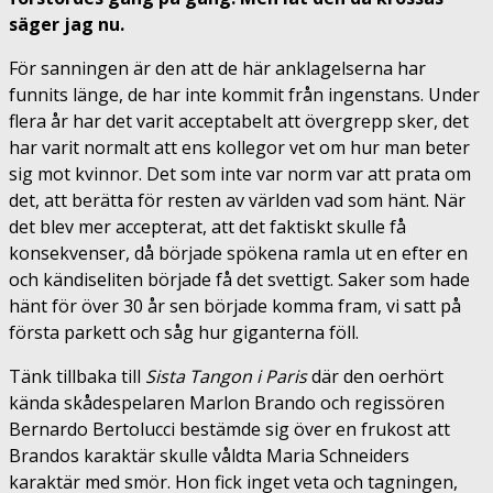
säger jag nu.
För sanningen är den att de här anklagelserna har
funnits länge, de har inte kommit från ingenstans. Under
flera år har det varit acceptabelt att övergrepp sker, det
har varit normalt att ens kollegor vet om hur man beter
sig mot kvinnor. Det som inte var norm var att prata om
det, att berätta för resten av världen vad som hänt. När
det blev mer accepterat, att det faktiskt skulle få
konsekvenser, då började spökena ramla ut en efter en
och kändiseliten började få det svettigt. Saker som hade
hänt för över 30 år sen började komma fram, vi satt på
första parkett och såg hur giganterna föll.
Tänk tillbaka till
Sista Tangon i Paris
där den oerhört
kända skådespelaren Marlon Brando och regissören
Bernardo Bertolucci bestämde sig över en frukost att
Brandos karaktär skulle våldta Maria Schneiders
karaktär med smör. Hon fick inget veta och tagningen,