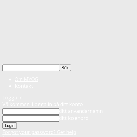
Om MYOG
Kontakt
Logga in
Välkommen! Logga in på ditt konto
ditt användarnamn
ditt lösenord
Forgot your password? Get help