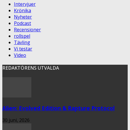
Intervjuer
Krönika
Nyheter
Podcast
Recensioner
rollspel
Tävling
Vi testar
Video
REDAKTÖRENS UTVALDA
Alien: Evolved Edition & Rapture Protocol
30 juni, 2026