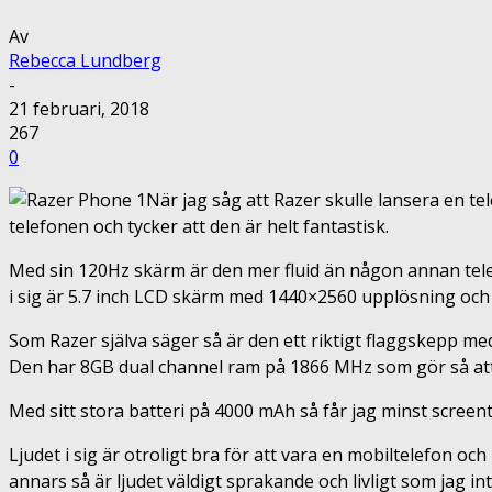
Av
Rebecca Lundberg
-
21 februari, 2018
267
0
När jag såg att Razer skulle lansera en tele
telefonen och tycker att den är helt fantastisk.
Med sin 120Hz skärm är den mer fluid än någon annan tele
i sig är 5.7 inch LCD skärm med 1440×2560 upplösning och g
Som Razer själva säger så är den ett riktigt flaggskepp 
Den har 8GB dual channel ram på 1866 MHz som gör så att 
Med sitt stora batteri på 4000 mAh så får jag minst scree
Ljudet i sig är otroligt bra för att vara en mobiltelefon o
annars så är ljudet väldigt sprakande och livligt som jag 