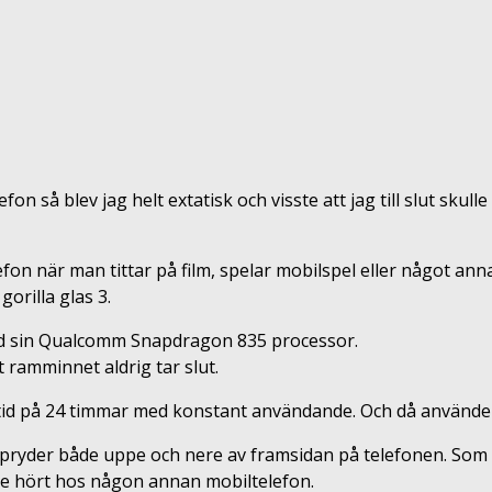
fon så blev jag helt extatisk och visste att jag till slut skul
fon när man tittar på film, spelar mobilspel eller något a
orilla glas 3.
med sin Qualcomm Snapdragon 835 processor.
ramminnet aldrig tar slut.
ntid på 24 timmar med konstant användande. Och då använder
ch pryder både uppe och nere av framsidan på telefonen. Som 
inte hört hos någon annan mobiltelefon.