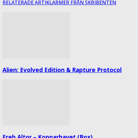
RELATERADE ARTIKLAR
MER FRÅN SKRIBENTEN
Alien: Evolved Edition & Rapture Protocol
Ereb Altor – Kopparhavet (Box)