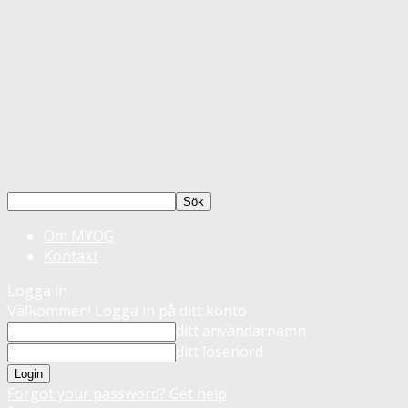
Om MYOG
Kontakt
Logga in
Välkommen! Logga in på ditt konto
ditt användarnamn
ditt lösenord
Forgot your password? Get help