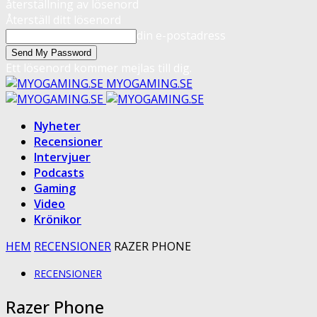
återställning av lösenord
Återställ ditt lösenord
din e-postadress
Ett lösenord kommer mejlas till dig.
MYOGAMING.SE
Nyheter
Recensioner
Intervjuer
Podcasts
Gaming
Video
Krönikor
HEM
RECENSIONER
RAZER PHONE
RECENSIONER
Razer Phone