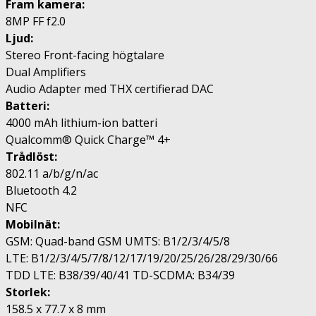
Fram kamera:
8MP FF f2.0
Ljud:
Stereo Front-facing högtalare
Dual Amplifiers
Audio Adapter med THX certifierad DAC
Batteri:
4000 mAh lithium-ion batteri
Qualcomm® Quick Charge™ 4+
Trådlöst:
802.11 a/b/g/n/ac
Bluetooth 4.2
NFC
Mobilnät:
GSM: Quad-band GSM UMTS: B1/2/3/4/5/8
LTE: B1/2/3/4/5/7/8/12/17/19/20/25/26/28/29/30/66
TDD LTE: B38/39/40/41 TD-SCDMA: B34/39
Storlek:
158.5 x 77.7 x 8 mm