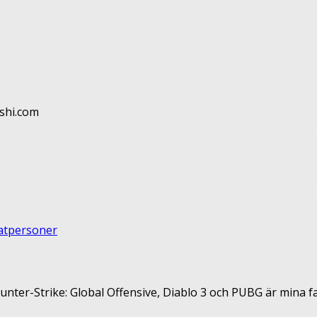
ushi.com
terest
ReddIt
vatpersoner
unter-Strike: Global Offensive, Diablo 3 och PUBG är mina fa