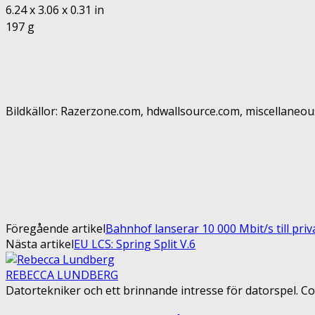
6.24 x 3.06 x 0.31 in
197 g
Bildkällor: Razerzone.com, hdwallsource.com, miscellaneo
Share
Facebook
Twitter
Pin
Föregående artikel
Bahnhof lanserar 10 000 Mbit/s till pri
Nästa artikel
EU LCS: Spring Split V.6
REBECCA LUNDBERG
Datortekniker och ett brinnande intresse för datorspel. Co