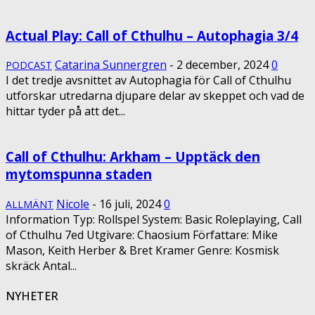
Actual Play: Call of Cthulhu – Autophagia 3/4
Catarina Sunnergren
-
2 december, 2024
0
PODCAST
I det tredje avsnittet av Autophagia för Call of Cthulhu
utforskar utredarna djupare delar av skeppet och vad de
hittar tyder på att det...
Call of Cthulhu: Arkham – Upptäck den
mytomspunna staden
Nicole
-
16 juli, 2024
0
ALLMÄNT
Information Typ: Rollspel System: Basic Roleplaying, Call
of Cthulhu 7ed Utgivare: Chaosium Författare: Mike
Mason, Keith Herber & Bret Kramer Genre: Kosmisk
skräck Antal...
NYHETER