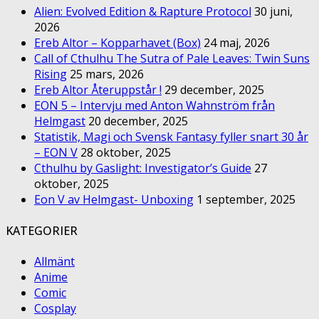
Alien: Evolved Edition & Rapture Protocol
30 juni,
2026
Ereb Altor – Kopparhavet (Box)
24 maj, 2026
Call of Cthulhu The Sutra of Pale Leaves: Twin Suns
Rising
25 mars, 2026
Ereb Altor Återuppstår !
29 december, 2025
EON 5 – Intervju med Anton Wahnström från
Helmgast
20 december, 2025
Statistik, Magi och Svensk Fantasy fyller snart 30 år
– EON V
28 oktober, 2025
Cthulhu by Gaslight: Investigator’s Guide
27
oktober, 2025
Eon V av Helmgast- Unboxing
1 september, 2025
KATEGORIER
Allmänt
Anime
Comic
Cosplay