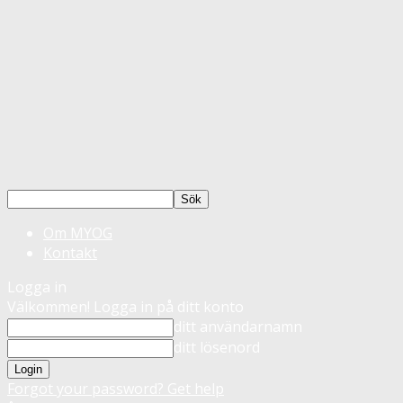
Om MYOG
Kontakt
Logga in
Välkommen! Logga in på ditt konto
ditt användarnamn
ditt lösenord
Forgot your password? Get help