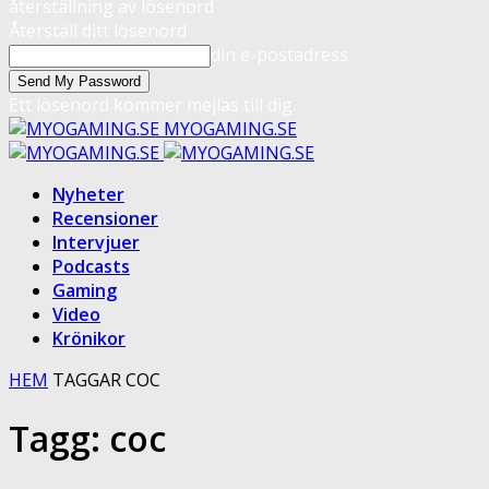
återställning av lösenord
Återställ ditt lösenord
din e-postadress
Ett lösenord kommer mejlas till dig.
MYOGAMING.SE
Nyheter
Recensioner
Intervjuer
Podcasts
Gaming
Video
Krönikor
HEM
TAGGAR
COC
Tagg: coc