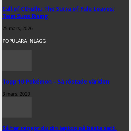
Call of Cthulhu The Sutra of Pale Leaves:
Twin Suns Rising
25 mars, 2026
POPULÄRA INLÄGG
Topp 10 Pokémon – Så röstade världen
3 mars, 2020
Så här rengör du din laptop på bästa sätt.