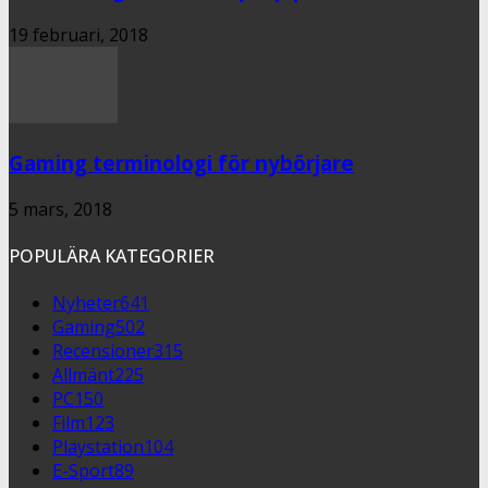
19 februari, 2018
Gaming terminologi för nybörjare
5 mars, 2018
POPULÄRA KATEGORIER
Nyheter
641
Gaming
502
Recensioner
315
Allmänt
225
PC
150
Film
123
Playstation
104
E-Sport
89