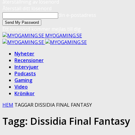
återställning av lösenord
Återställ ditt lösenord
din e-postadress
Ett lösenord kommer mejlas till dig.
MYOGAMING.SE
Nyheter
Recensioner
Intervjuer
Podcasts
Gaming
Video
Krönikor
HEM
TAGGAR
DISSIDIA FINAL FANTASY
Tagg: Dissidia Final Fantasy