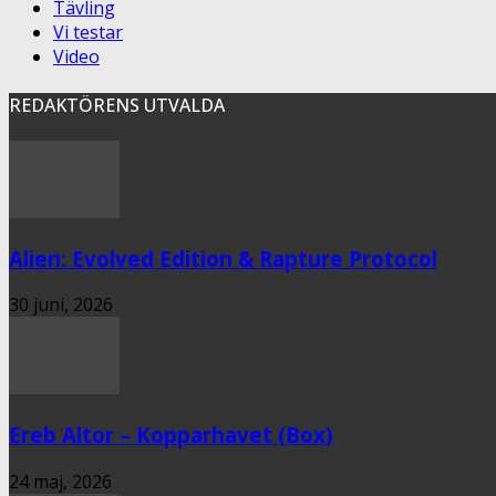
Tävling
Vi testar
Video
REDAKTÖRENS UTVALDA
Alien: Evolved Edition & Rapture Protocol
30 juni, 2026
Ereb Altor – Kopparhavet (Box)
24 maj, 2026