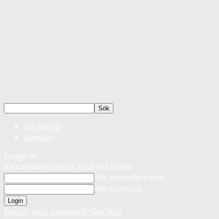
Om MYOG
Kontakt
Logga in
Välkommen! Logga in på ditt konto
ditt användarnamn
ditt lösenord
Forgot your password? Get help