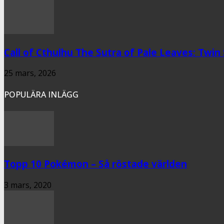
Call of Cthulhu The Sutra of Pale Leaves: Twin
25 mars, 2026
POPULÄRA INLÄGG
Topp 10 Pokémon – Så röstade världen
3 mars, 2020