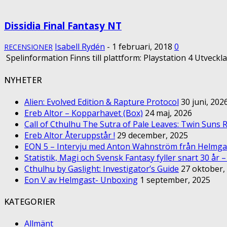
Dissidia Final Fantasy NT
Isabell Rydén
-
1 februari, 2018
0
RECENSIONER
Spelinformation Finns till plattform: Playstation 4 Utveckla
NYHETER
Alien: Evolved Edition & Rapture Protocol
30 juni, 202
Ereb Altor – Kopparhavet (Box)
24 maj, 2026
Call of Cthulhu The Sutra of Pale Leaves: Twin Suns R
Ereb Altor Återuppstår !
29 december, 2025
EON 5 – Intervju med Anton Wahnström från Helmga
Statistik, Magi och Svensk Fantasy fyller snart 30 år 
Cthulhu by Gaslight: Investigator’s Guide
27 oktober,
Eon V av Helmgast- Unboxing
1 september, 2025
KATEGORIER
Allmänt