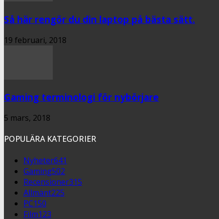
Så här rengör du din laptop på bästa sätt.
19 februari, 2018
Gaming terminologi för nybörjare
5 mars, 2018
POPULÄRA KATEGORIER
Nyheter
641
Gaming
502
Recensioner
315
Allmänt
225
PC
150
Film
123