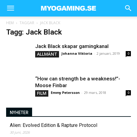
HEM
TAGGAR
JACK BLACK
Tagg: Jack Black
Jack Black skapar gamingkanal
ALLMÄNT
Johanna Viktoria
-
2 januari, 2019
0
“How can strength be a weakness!”-
Moose Finbar
FILM
Emmy Petersson
-
29 mars, 2018
0
NYHETER
Alien: Evolved Edition & Rapture Protocol
30 juni, 2026