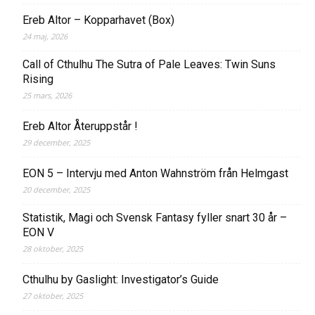
Ereb Altor – Kopparhavet (Box)
24 maj, 2026
Call of Cthulhu The Sutra of Pale Leaves: Twin Suns
Rising
25 mars, 2026
Ereb Altor Återuppstår !
29 december, 2025
EON 5 – Intervju med Anton Wahnström från Helmgast
20 december, 2025
Statistik, Magi och Svensk Fantasy fyller snart 30 år –
EON V
28 oktober, 2025
Cthulhu by Gaslight: Investigator’s Guide
27 oktober, 2025