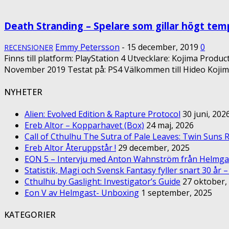
Death Stranding – Spelare som gillar högt temp
Emmy Petersson
-
15 december, 2019
0
RECENSIONER
Finns till platform: PlayStation 4 Utvecklare: Kojima Produ
November 2019 Testat på: PS4 Välkommen till Hideo Kojima’s
NYHETER
Alien: Evolved Edition & Rapture Protocol
30 juni, 202
Ereb Altor – Kopparhavet (Box)
24 maj, 2026
Call of Cthulhu The Sutra of Pale Leaves: Twin Suns R
Ereb Altor Återuppstår !
29 december, 2025
EON 5 – Intervju med Anton Wahnström från Helmga
Statistik, Magi och Svensk Fantasy fyller snart 30 år 
Cthulhu by Gaslight: Investigator’s Guide
27 oktober,
Eon V av Helmgast- Unboxing
1 september, 2025
KATEGORIER