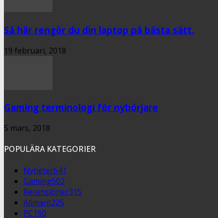
Så här rengör du din laptop på bästa sätt.
19 februari, 2018
Gaming terminologi för nybörjare
5 mars, 2018
POPULÄRA KATEGORIER
Nyheter
641
Gaming
502
Recensioner
315
Allmänt
225
PC
150