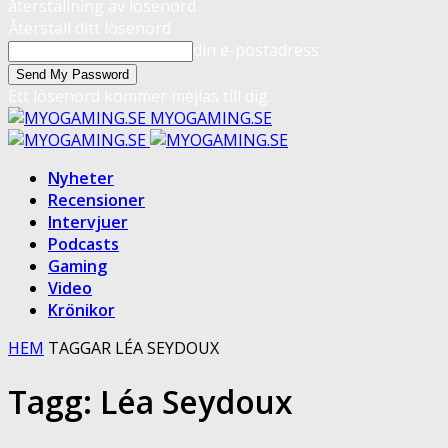
återställning av lösenord
Återställ ditt lösenord
din e-postadress
Ett lösenord kommer mejlas till dig.
MYOGAMING.SE
Nyheter
Recensioner
Intervjuer
Podcasts
Gaming
Video
Krönikor
HEM
TAGGAR
LÉA SEYDOUX
Tagg: Léa Seydoux