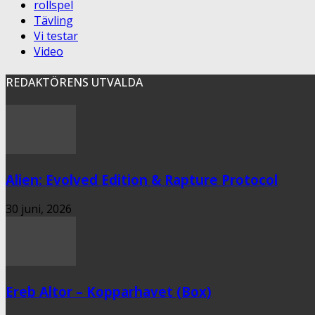
rollspel
Tävling
Vi testar
Video
REDAKTÖRENS UTVALDA
Alien: Evolved Edition & Rapture Protocol
30 juni, 2026
Ereb Altor – Kopparhavet (Box)