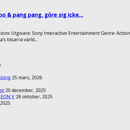
o & pang pang, göre sig icke...
ctions Utgivare: Sony Interactive Entertainment Genre: Action
 bisarra värld....
6
ising
25 mars, 2026
st
20 december, 2025
– EON V
28 oktober, 2025
 2025