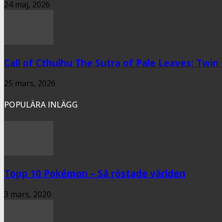
24 maj, 2026
Call of Cthulhu The Sutra of Pale Leaves: Twin
25 mars, 2026
POPULÄRA INLÄGG
Topp 10 Pokémon – Så röstade världen
3 mars, 2020