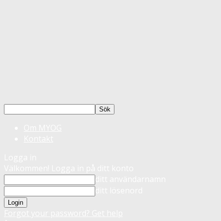
Om MYOG
Kontakt
Logga in
Välkommen! Logga in på ditt konto
ditt användarnamn
ditt lösenord
Forgot your password? Get help