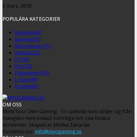
5 mars, 2018
POPULÄRA KATEGORIER
Nyheter
641
Gaming
502
Recensioner
315
Allmänt
225
PC
150
Film
123
Playstation
104
E-Sport
89
Krönika
80
OM OSS
Mind Your Own Gaming - En spelsida som skiljer sig från
mängden med endast kvinnliga och icke binära
skribenter. Skapad av Melika Zakariae
Kontakta oss:
info@myogaming.se