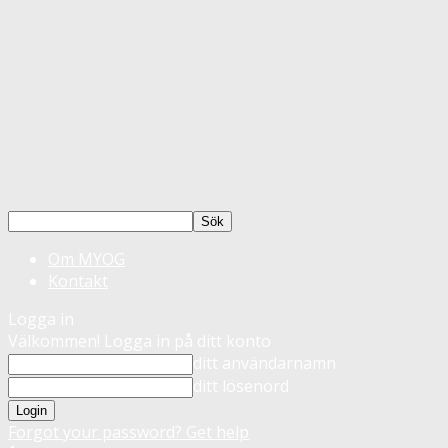
Om MYOG
Kontakt
Logga in
Välkommen! Logga in på ditt konto
ditt användarnamn
ditt lösenord
Forgot your password? Get help