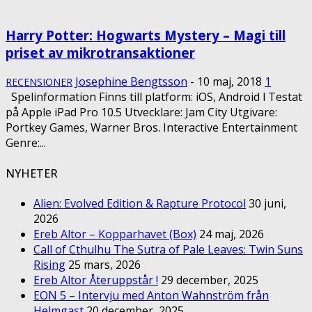
Harry Potter: Hogwarts Mystery – Magi till
priset av mikrotransaktioner
Josephine Bengtsson
-
10 maj, 2018
1
RECENSIONER
Spelinformation Finns till platform: iOS, Android l Testat
på Apple iPad Pro 10.5 Utvecklare: Jam City Utgivare:
Portkey Games, Warner Bros. Interactive Entertainment
Genre:...
NYHETER
Alien: Evolved Edition & Rapture Protocol
30 juni,
2026
Ereb Altor – Kopparhavet (Box)
24 maj, 2026
Call of Cthulhu The Sutra of Pale Leaves: Twin Suns
Rising
25 mars, 2026
Ereb Altor Återuppstår !
29 december, 2025
EON 5 – Intervju med Anton Wahnström från
Helmgast
20 december, 2025