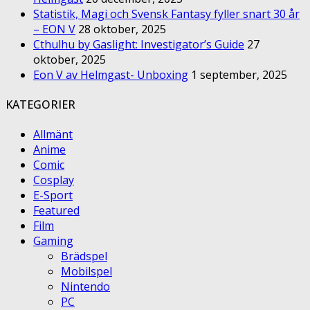
Statistik, Magi och Svensk Fantasy fyller snart 30 år
– EON V
28 oktober, 2025
Cthulhu by Gaslight: Investigator’s Guide
27
oktober, 2025
Eon V av Helmgast- Unboxing
1 september, 2025
KATEGORIER
Allmänt
Anime
Comic
Cosplay
E-Sport
Featured
Film
Gaming
Brädspel
Mobilspel
Nintendo
PC