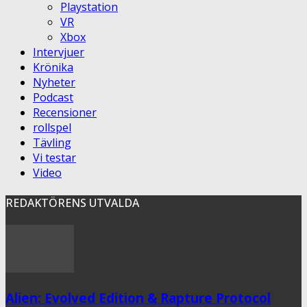
Playstation
VR
Xbox
Intervjuer
Krönika
Nyheter
Podcast
Recensioner
rollspel
Tävling
Vi testar
Video
REDAKTÖRENS UTVALDA
Alien: Evolved Edition & Rapture Protocol