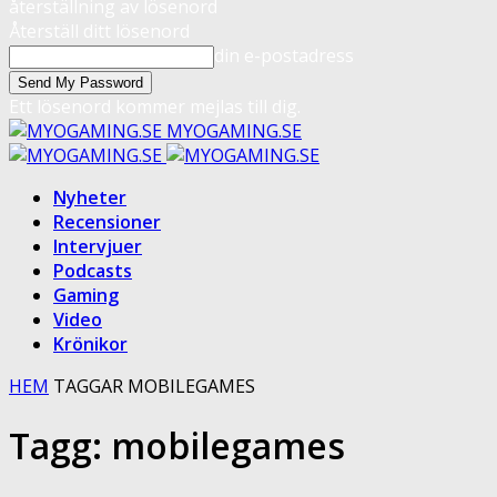
återställning av lösenord
Återställ ditt lösenord
din e-postadress
Ett lösenord kommer mejlas till dig.
MYOGAMING.SE
Nyheter
Recensioner
Intervjuer
Podcasts
Gaming
Video
Krönikor
HEM
TAGGAR
MOBILEGAMES
Tagg: mobilegames