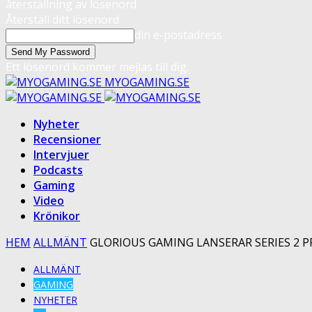
återställning av lösenord
Återställ ditt lösenord
din e-postadress
Ett lösenord kommer mejlas till dig.
MYOGAMING.SE
Nyheter
Recensioner
Intervjuer
Podcasts
Gaming
Video
Krönikor
HEM
ALLMÄNT
GLORIOUS GAMING LANSERAR SERIES 2 PR
ALLMÄNT
GAMING
NYHETER