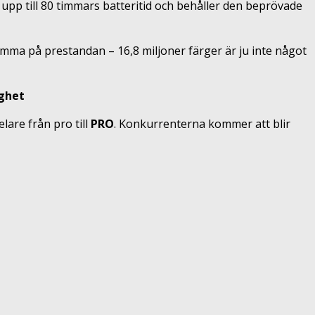
pp till 80 timmars batteritid och behåller den beprövade
umma på prestandan – 16,8 miljoner färger är ju inte något
ighet
lare från pro till
PRO
. Konkurrenterna kommer att blir