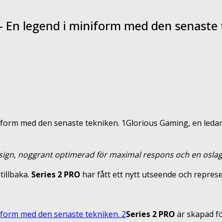
– En legend i miniform med den senaste 
Glorious Gaming, en ledan
esign, noggrant optimerad för maximal respons och en oslag
illbaka.
Series 2 PRO
har fått ett nytt utseende och repres
Series 2 PRO
är skapad f