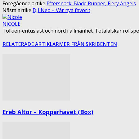
Föregående artikel
Eftersnack: Blade Runner, Fiery Angels
Nästa artikel
DJI Neo – Vår nya favorit
NICOLE
Tolkien-entusiast och nörd i allmänhet. Totalälskar rollspel
RELATERADE ARTIKLAR
MER FRÅN SKRIBENTEN
Ereb Altor – Kopparhavet (Box)