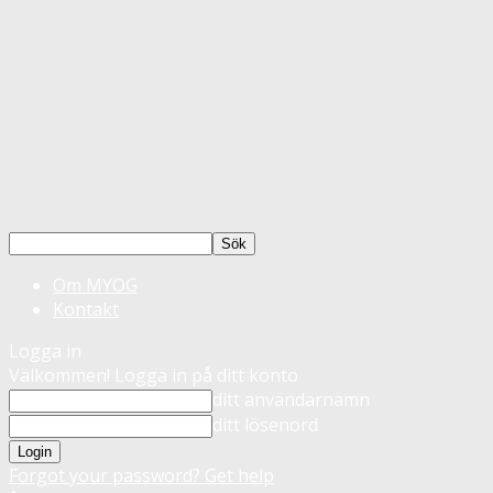
Om MYOG
Kontakt
Logga in
Välkommen! Logga in på ditt konto
ditt användarnamn
ditt lösenord
Forgot your password? Get help