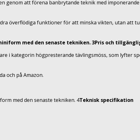
njen genom att förena banbrytande teknik med imponerande u
ra överflödiga funktioner för att minska vikten, utan att t
Pris och tillgängl
nare i kategorin högpresterande tävlingsmöss, som lyfter spe
da och på Amazon.
Teknisk specifikation