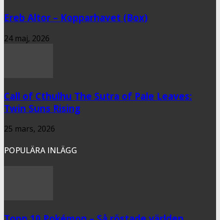
Ereb Altor – Kopparhavet (Box)
24 maj, 2026
Call of Cthulhu The Sutra of Pale Leaves:
Twin Suns Rising
25 mars, 2026
POPULÄRA INLÄGG
Topp 10 Pokémon – Så röstade världen