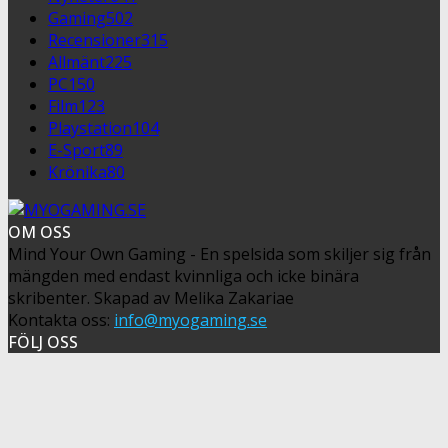
Gaming
502
Recensioner
315
Allmänt
225
PC
150
Film
123
Playstation
104
E-Sport
89
Krönika
80
OM OSS
Mind Your Own Gaming - En spelsida som skiljer sig från
mängden med endast kvinnliga och icke binära
skribenter. Skapad av Melika Zakariae
Kontakta oss:
info@myogaming.se
FÖLJ OSS