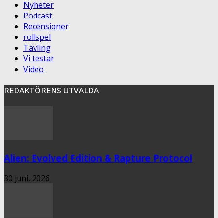
Nyheter
Podcast
Recensioner
rollspel
Tävling
Vi testar
Video
REDAKTÖRENS UTVALDA
Alien: Evolved Edition & Rapture Protocol
30 juni, 2026