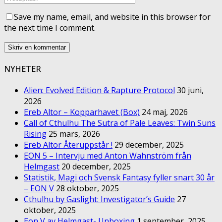
Save my name, email, and website in this browser for
the next time I comment.
NYHETER
Alien: Evolved Edition & Rapture Protocol
30 juni,
2026
Ereb Altor – Kopparhavet (Box)
24 maj, 2026
Call of Cthulhu The Sutra of Pale Leaves: Twin Suns
Rising
25 mars, 2026
Ereb Altor Återuppstår !
29 december, 2025
EON 5 – Intervju med Anton Wahnström från
Helmgast
20 december, 2025
Statistik, Magi och Svensk Fantasy fyller snart 30 år
– EON V
28 oktober, 2025
Cthulhu by Gaslight: Investigator’s Guide
27
oktober, 2025
Eon V av Helmgast- Unboxing
1 september, 2025