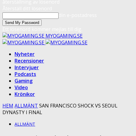
återställning av lösenord
Återställ ditt lösenord
din e-postadress
Ett lösenord kommer mejlas till dig.
MYOGAMING.SE
Nyheter
Recensioner
Intervjuer
Podcasts
Gaming
Video
Krönikor
HEM
ALLMÄNT
SAN FRANCISCO SHOCK VS SEOUL
DYNASTY I FINAL
ALLMÄNT