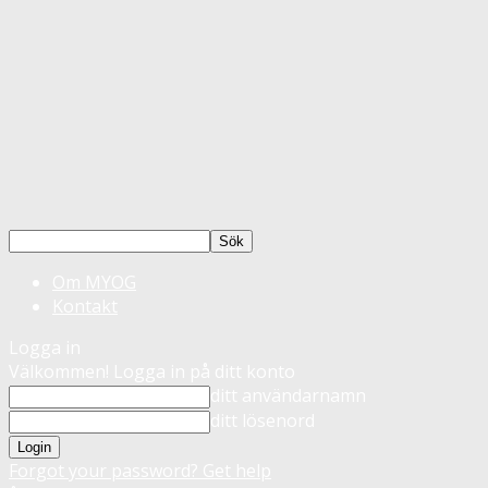
Om MYOG
Kontakt
Logga in
Välkommen! Logga in på ditt konto
ditt användarnamn
ditt lösenord
Forgot your password? Get help