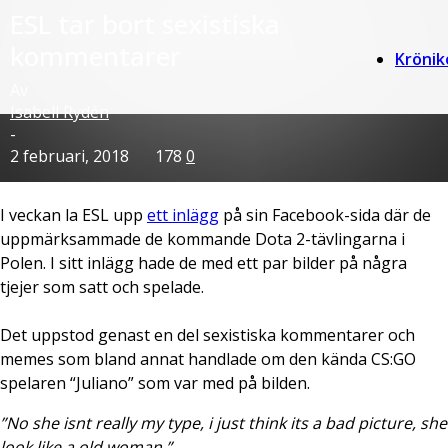
ESL tar bort sexistiska
kommentarer
Krönik
Av
Isabell Rydén
-
2 februari, 2018
178
0
I veckan la ESL upp
ett inlägg
på sin Facebook-sida där de
uppmärksammade de kommande Dota 2-tävlingarna i
Polen. I sitt inlägg hade de med ett par bilder på några
tjejer som satt och spelade.
Det uppstod genast en del sexistiska kommentarer och
memes som bland annat handlade om den kända CS:GO
spelaren “Juliano” som var med på bilden.
”No she isnt really my type, i just think its a bad picture, she
look like a old woman.”