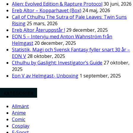
Alien: Evolved Edition & Rapture Protocol
30 juni, 2026
Ereb Altor – Kopparhavet (Box)
24 maj, 2026
Call of Cthulhu The Sutra of Pale Leaves: Twin Suns
Rising
25 mars, 2026
Ereb Altor Återuppstår !
29 december, 2025
EON 5 – Intervju med Anton Wahnström från
Helmgast
20 december, 2025
Statistik, Magi och Svensk Fantasy fyller snart 30 år –
EON V
28 oktober, 2025
Cthulhu by Gaslight: Investigator’s Guide
27 oktober,
2025
Eon V av Helmgast- Unboxing
1 september, 2025
KATEGORIER
Allmänt
Anime
Comic
Cosplay
E-Sport