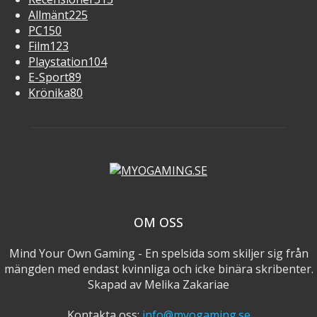
Allmänt
225
PC
150
Film
123
Playstation
104
E-Sport
89
Krönika
80
OM OSS
Mind Your Own Gaming - En spelsida som skiljer sig från
mängden med endast kvinnliga och icke binära skribenter.
Skapad av Melika Zakariae
Kontakta oss:
info@myogaming.se