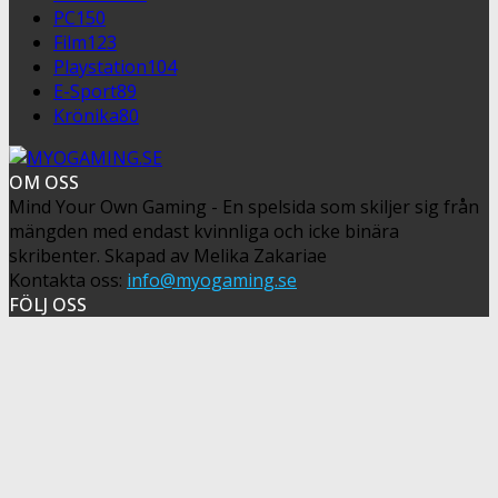
PC
150
Film
123
Playstation
104
E-Sport
89
Krönika
80
OM OSS
Mind Your Own Gaming - En spelsida som skiljer sig från
mängden med endast kvinnliga och icke binära
skribenter. Skapad av Melika Zakariae
Kontakta oss:
info@myogaming.se
FÖLJ OSS