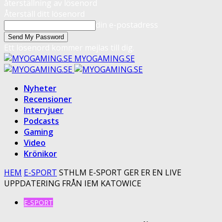
återställning av lösenord
Återställ ditt lösenord
din e-postadress
Ett lösenord kommer mejlas till dig.
MYOGAMING.SE
Nyheter
Recensioner
Intervjuer
Podcasts
Gaming
Video
Krönikor
HEM
E-SPORT
STHLM E-SPORT GER ER EN LIVE
UPPDATERING FRÅN IEM KATOWICE
E-SPORT