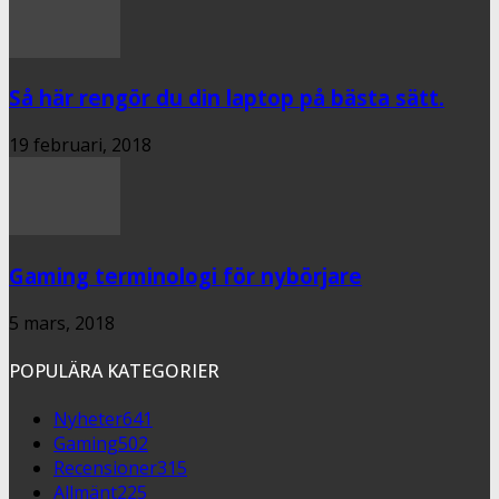
Så här rengör du din laptop på bästa sätt.
19 februari, 2018
Gaming terminologi för nybörjare
5 mars, 2018
POPULÄRA KATEGORIER
Nyheter
641
Gaming
502
Recensioner
315
Allmänt
225