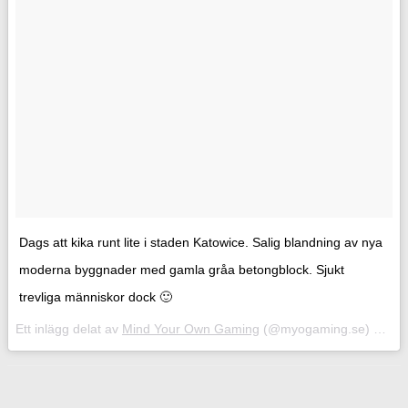
Dags att kika runt lite i staden Katowice. Salig blandning av nya
moderna byggnader med gamla gråa betongblock. Sjukt
trevliga människor dock 🙂
Ett inlägg delat av
Mind Your Own Gaming
(@myogaming.se)
1 Mar
Facebook
Twitter
Pinterest
ReddIt