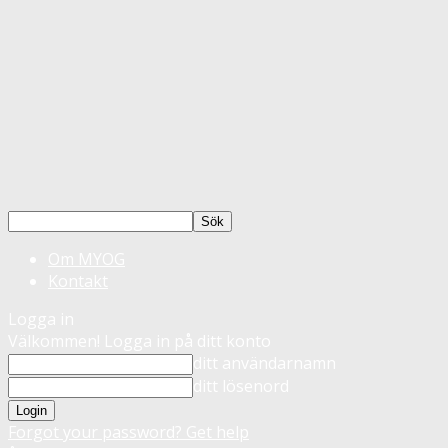
Om MYOG
Kontakt
Logga in
Välkommen! Logga in på ditt konto
ditt användarnamn
ditt lösenord
Forgot your password? Get help