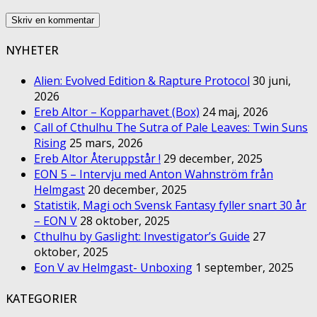
NYHETER
Alien: Evolved Edition & Rapture Protocol
30 juni,
2026
Ereb Altor – Kopparhavet (Box)
24 maj, 2026
Call of Cthulhu The Sutra of Pale Leaves: Twin Suns
Rising
25 mars, 2026
Ereb Altor Återuppstår !
29 december, 2025
EON 5 – Intervju med Anton Wahnström från
Helmgast
20 december, 2025
Statistik, Magi och Svensk Fantasy fyller snart 30 år
– EON V
28 oktober, 2025
Cthulhu by Gaslight: Investigator’s Guide
27
oktober, 2025
Eon V av Helmgast- Unboxing
1 september, 2025
KATEGORIER