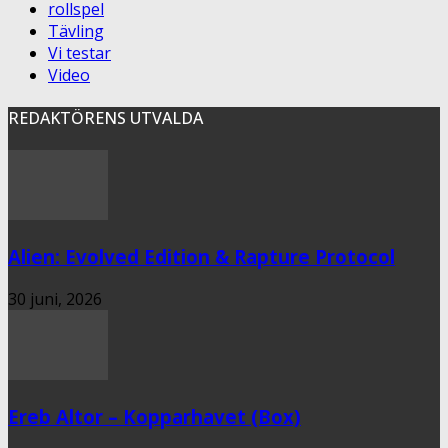
rollspel
Tävling
Vi testar
Video
REDAKTÖRENS UTVALDA
Alien: Evolved Edition & Rapture Protocol
30 juni, 2026
Ereb Altor – Kopparhavet (Box)