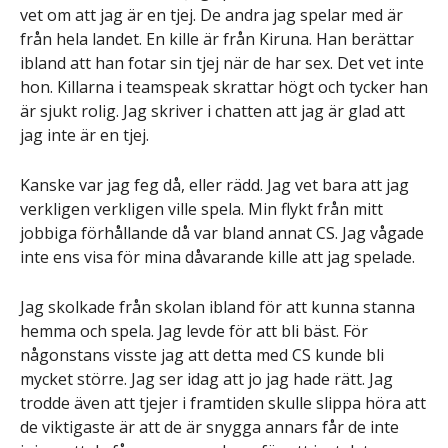
vet om att jag är en tjej. De andra jag spelar med är
från hela landet. En kille är från Kiruna. Han berättar
ibland att han fotar sin tjej när de har sex. Det vet inte
hon. Killarna i teamspeak skrattar högt och tycker han
är sjukt rolig. Jag skriver i chatten att jag är glad att
jag inte är en tjej.
Kanske var jag feg då, eller rädd. Jag vet bara att jag
verkligen verkligen ville spela. Min flykt från mitt
jobbiga förhållande då var bland annat CS. Jag vågade
inte ens visa för mina dåvarande kille att jag spelade.
Jag skolkade från skolan ibland för att kunna stanna
hemma och spela. Jag levde för att bli bäst. För
någonstans visste jag att detta med CS kunde bli
mycket större. Jag ser idag att jo jag hade rätt. Jag
trodde även att tjejer i framtiden skulle slippa höra att
de viktigaste är att de är snygga annars får de inte