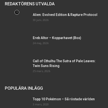
REDAKTÖRENS UTVALDA
Alien: Evolved Edition & Rapture Protocol
30 juni, 2026
Ereb Altor – Kopparhavet (Box)
24 maj, 2026
Call of Cthulhu The Sutra of Pale Leaves:
Twin Suns Rising
25 mars, 2026
POPULÄRA INLÄGG
Topp 10 Pokémon – Så röstade världen
3 mars, 2020