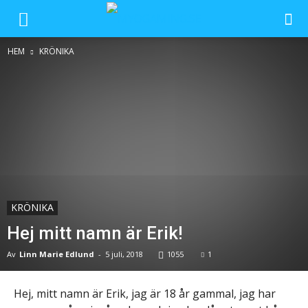
HEM
KRÖNIKA
KRÖNIKA
Hej mitt namn är Erik!
Av
Linn Marie Edlund
-
5 juli, 2018
1055
1
Hej, mitt namn är Erik, jag är 18 år gammal, jag har