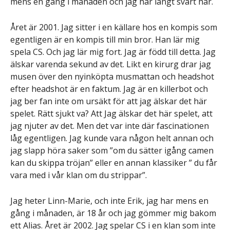
mens en gång i månaden och jag har långt svart hår.
Året är 2001. Jag sitter i en källare hos en kompis som
egentligen är en kompis till min bror. Han lär mig
spela CS. Och jag lär mig fort. Jag är född till detta. Jag
älskar varenda sekund av det. Likt en kirurg drar jag
musen över den nyinköpta musmattan och headshot
efter headshot är en faktum. Jag är en killerbot och
jag ber fan inte om ursäkt för att jag älskar det här
spelet. Rätt sjukt va? Att Jag älskar det här spelet, att
jag njuter av det. Men det var inte där fascinationen
låg egentligen. Jag kunde vara någon helt annan och
jag slapp höra saker som ”om du sätter igång camen
kan du skippa tröjan” eller en annan klassiker ” du får
vara med i vår klan om du strippar”.
Jag heter Linn-Marie, och inte Erik, jag har mens en
gång i månaden, är 18 år och jag gömmer mig bakom
ett Alias. Året är 2002. Jag spelar CS i en klan som inte