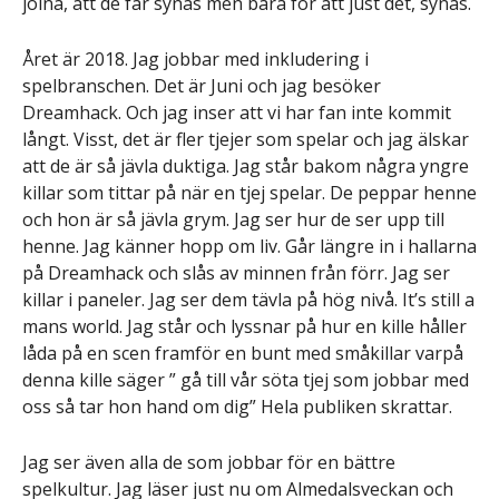
joina, att de får synas men bara för att just det, synas.
Året är 2018. Jag jobbar med inkludering i
spelbranschen. Det är Juni och jag besöker
Dreamhack. Och jag inser att vi har fan inte kommit
långt. Visst, det är fler tjejer som spelar och jag älskar
att de är så jävla duktiga. Jag står bakom några yngre
killar som tittar på när en tjej spelar. De peppar henne
och hon är så jävla grym. Jag ser hur de ser upp till
henne. Jag känner hopp om liv. Går längre in i hallarna
på Dreamhack och slås av minnen från förr. Jag ser
killar i paneler. Jag ser dem tävla på hög nivå. It’s still a
mans world. Jag står och lyssnar på hur en kille håller
låda på en scen framför en bunt med småkillar varpå
denna kille säger ” gå till vår söta tjej som jobbar med
oss så tar hon hand om dig” Hela publiken skrattar.
Jag ser även alla de som jobbar för en bättre
spelkultur. Jag läser just nu om Almedalsveckan och