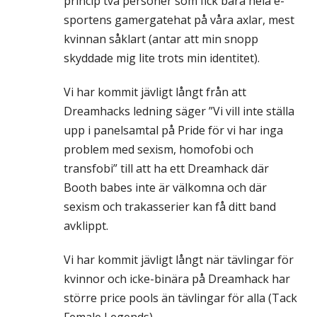
princip två personer som fick bära hela e-
sportens gamergatehat på våra axlar, mest
kvinnan såklart (antar att min snopp
skyddade mig lite trots min identitet).
Vi har kommit jävligt långt från att
Dreamhacks ledning säger ”Vi vill inte ställa
upp i panelsamtal på Pride för vi har inga
problem med sexism, homofobi och
transfobi” till att ha ett Dreamhack där
Booth babes inte är välkomna och där
sexism och trakasserier kan få ditt band
avklippt.
Vi har kommit jävligt långt när tävlingar för
kvinnor och icke-binära på Dreamhack har
större price pools än tävlingar för alla (Tack