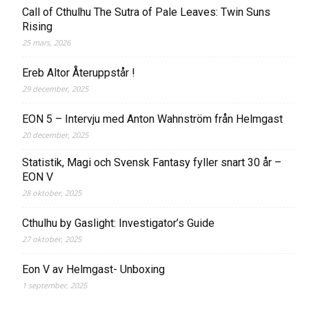
Call of Cthulhu The Sutra of Pale Leaves: Twin Suns
Rising
25 mars, 2026
Ereb Altor Återuppstår !
29 december, 2025
EON 5 – Intervju med Anton Wahnström från Helmgast
20 december, 2025
Statistik, Magi och Svensk Fantasy fyller snart 30 år –
EON V
28 oktober, 2025
Cthulhu by Gaslight: Investigator’s Guide
27 oktober, 2025
Eon V av Helmgast- Unboxing
1 september, 2025