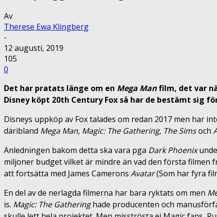
Av
Therese Ewa Klingberg
-
12 augusti, 2019
105
0
Det har pratats länge om en
Mega Man
film, det var 
Disney köpt 20th Century Fox så har de bestämt sig för 
Disneys uppköp av Fox talades om redan 2017 men har inte b
däribland
Mega Man, Magic: The Gathering, The Sims
och
A
Anledningen bakom detta ska vara pga
Dark Phoenix
unde
miljoner budget vilket är mindre än vad den första filmen f
att fortsätta med James Camerons
Avatar
(Som har fyra fi
En del av de nerlagda filmerna har bara ryktats om men
M
is.
Magic: The Gathering
hade producenten och manusförfa
skulle lett hela projektet. Men misströsta ej Magic fans, R