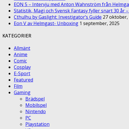
EON 5 – Intervju med Anton Wahnström från Helmga
Statistik, Magi och Svensk Fantasy fyller snart 30 år 
Cthulhu by Gaslight: Investigator’s Guide
27 oktober,
Eon V av Helmgast- Unboxing
1 september, 2025
KATEGORIER
Allmänt
Anime
Comic
Cosplay
E-Sport
Featured
Film
Gaming
Brädspel
Mobilspel
Nintendo
PC
Playstation