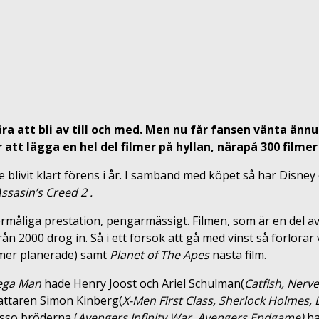
nära att bli av till och med. Men nu får fansen vänta ä
att lägga en hel del filmer på hyllan, närapå 300 filmer
livit klart förens i år. I samband med köpet så har Disney o
ssasin’s
Creed 2
.
rmåliga prestation, pengarmässigt. Filmen, som är en del av 
rån 2000 drog in. Så i ett försök att gå med vinst så förlora
lmer planerade) samt
Planet of The Apes
nästa film.
ega Man
hade Henry Joost och Ariel Schulman(
Catfish, Nerv
ttaren Simon Kinberg(
X-Men First Class, Sherlock Holmes,
usso bröderna (
Avengers Infinity War, Avengers Endgame)
ha