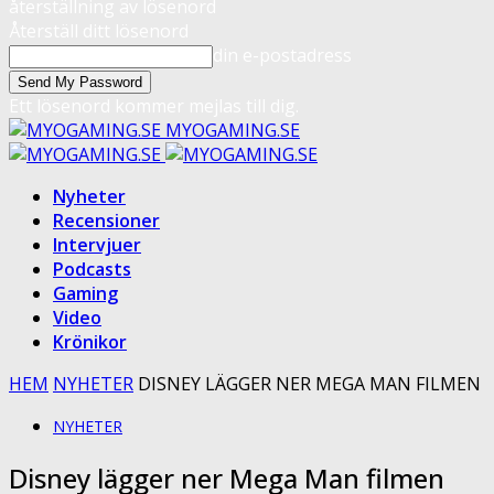
återställning av lösenord
Återställ ditt lösenord
din e-postadress
Ett lösenord kommer mejlas till dig.
MYOGAMING.SE
Nyheter
Recensioner
Intervjuer
Podcasts
Gaming
Video
Krönikor
HEM
NYHETER
DISNEY LÄGGER NER MEGA MAN FILMEN
NYHETER
Disney lägger ner Mega Man filmen