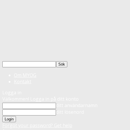
Om MYOG
Kontakt
Logga in
Välkommen! Logga in på ditt konto
ditt användarnamn
ditt lösenord
Forgot your password? Get help