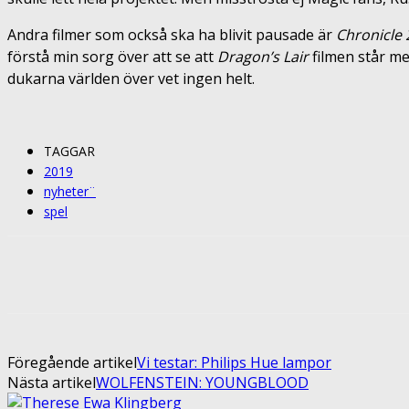
Andra filmer som också ska ha blivit pausade är
Chronicle 
förstå min sorg över att se att
Dragon’s Lair
filmen står me
dukarna världen över vet ingen helt.
TAGGAR
2019
nyheter¨
spel
Share
Facebook
Twitter
Pin
Föregående artikel
Vi testar: Philips Hue lampor
Nästa artikel
WOLFENSTEIN: YOUNGBLOOD