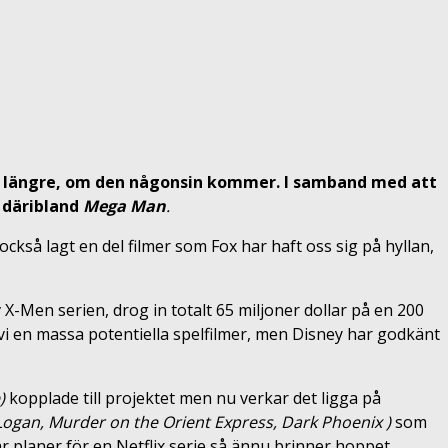
nnu längre, om den någonsin kommer. I samband med att
 däribland
Mega Man
.
ckså lagt en del filmer som Fox har haft oss sig på hyllan,
X-Men serien, drog in totalt 65 miljoner dollar på en 200
r vi en massa potentiella spelfilmer, men Disney har godkänt
e)
kopplade till projektet men nu verkar det ligga på
 Logan, Murder on the Orient Express, Dark Phoenix )
som
r planer för en Netflix serie så ännu brinner hoppet.