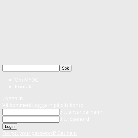
Om MYOG
Kontakt
Logga in
Välkommen! Logga in på ditt konto
ditt användarnamn
ditt lösenord
Forgot your password? Get help