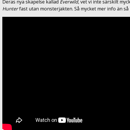
Deras nya skapelse kallad
Everwild
, vet vi inte särskilt m
Hunter
fast utan monsterjakten. Så mycket mer info än så ha