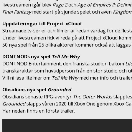
livestreamen igår blev
Rage 2
och
Age of Empires II: Definit
Final Fantasy
med start på sjunde spelet och även
Kingdom
Uppdateringar till Project xCloud
Streamade tv-serier och filmer är redan vardag för de fles
Under livestreamen fick vi reda på att Project xCloud komme
50 nya spel från 25 olika aktörer kommer också att läggas t
DONTNODs nya spel
Tell Me Why
DONTNOD Entertainment, den franska studion bakom
Lif
transkaraktär som huvudperson från en stor studio och utgi
Vill ni läsa lite mer om
Tell Me Why
med mer info och trailer
Obsidians nya spel
Grounded
Obsidians senaste RPG-äventyr
The Outer Worlds
släpptes 
Grounded
släpps våren 2020 till Xbox One genom Xbox Ga
Här nedan finns en första trailer.