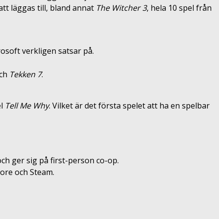
tt läggas till, bland annat
The Witcher 3
, hela 10 spel från
osoft verkligen satsar på.
ch
Tekken 7
.
el
Tell Me Why
. Vilket är det första spelet att ha en spelbar
och ger sig på first-person co-op.
tore och Steam.