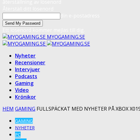
återställning av lösenord
Återställ ditt lösenord
din e-postadress
Ett lösenord kommer mejlas till dig.
MYOGAMING.SE
Nyheter
Recensioner
Intervjuer
Podcasts
Gaming
Video
Krönikor
HEM
GAMING
FULLSPÄCKAT MED NYHETER PÅ XBOX X01
GAMING
NYHETER
PC