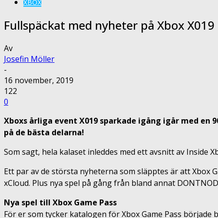
XBOX
Fullspäckat med nyheter på Xbox X019
Av
Josefin Möller
-
16 november, 2019
122
0
Xboxs årliga event X019 sparkade igång igår med en 
på de bästa delarna!
Som sagt, hela kalaset inleddes med ett avsnitt av Inside X
Ett par av de största nyheterna som släpptes är att Xbox Ga
xCloud. Plus nya spel på gång från bland annat DONTNOD
Nya spel till Xbox Game Pass
För er som tycker katalogen för Xbox Game Pass började bli l