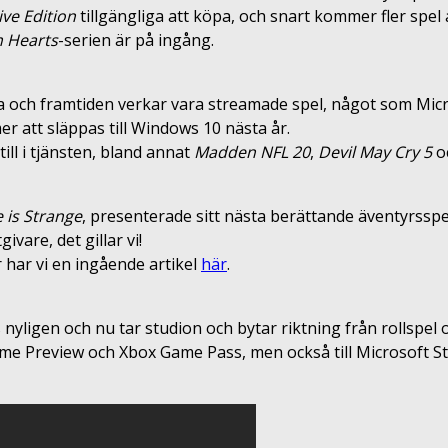
ive Edition
tillgängliga att köpa, och snart kommer fler spel a
 Hearts
-serien är på ingång.
ta och framtiden verkar vara streamade spel, något som Micr
r att släppas till Windows 10 nästa år.
ill i tjänsten, bland annat
Madden NFL 20
,
Devil May Cry 5
o
e is Strange
, presenterade sitt nästa berättande äventyrssp
vare, det gillar vi!
 har vi en ingående artikel
här
.
nyligen och nu tar studion och bytar riktning från rollspel 
me Preview och Xbox Game Pass, men också till Microsoft S