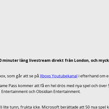
90 minuter lång livestream direkt från London, och my
box, som går att se på
Xboxs Youtubekanal
i efterhand om e
me Pass kommer att få en hel drös med nya spel och över 50 n
 Entertainment och Obsidian Entertainment.
ite tunn, frukta icke. Microsoft berättade att 50 nya spel ko