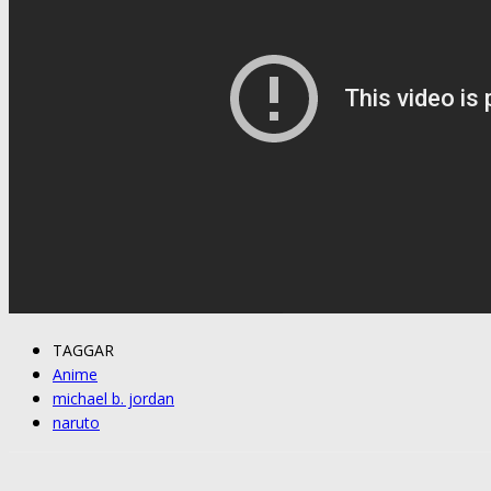
TAGGAR
Anime
michael b. jordan
naruto