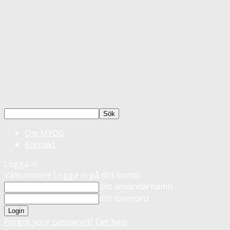
Om MYOG
Kontakt
Logga in
Välkommen! Logga in på ditt konto
ditt användarnamn
ditt lösenord
Forgot your password? Get help