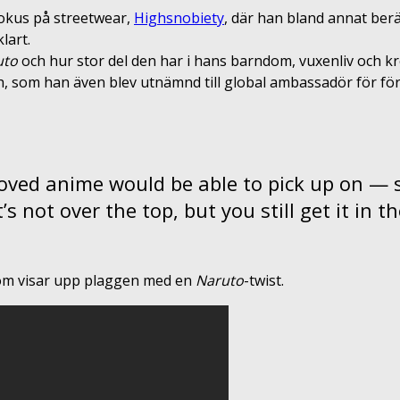
fokus på streetwear,
Highsnobiety
, där han bland annat ber
lart.
uto
och hur stor del den har i hans barndom, vuxenliv och kre
, som han även blev utnämnd till global ambassadör för förra
oved anime would be able to pick up on — s
’s not over the top, but you still get it in th
som visar upp plaggen med en
Naruto
-twist.