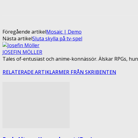
Share
Facebook
Twitter
Pin
Föregående artikel
Mosaic | Demo
Nästa artikel
Sluta skylla på tv-spel
JOSEFIN MÖLLER
Tales of-entusiast och anime-konnässör. Älskar RPGs, hun
RELATERADE ARTIKLAR
MER FRÅN SKRIBENTEN