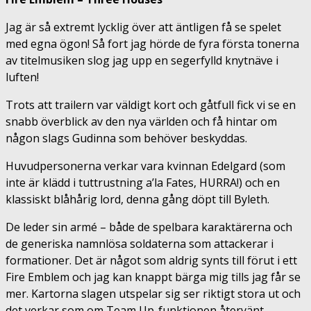
Jag är så extremt lycklig över att äntligen få se spelet
med egna ögon! Så fort jag hörde de fyra första tonerna
av titelmusiken slog jag upp en segerfylld knytnäve i
luften!
Trots att trailern var väldigt kort och gåtfull fick vi se en
snabb överblick av den nya världen och få hintar om
någon slags Gudinna som behöver beskyddas.
Huvudpersonerna verkar vara kvinnan Edelgard (som
inte är klädd i tuttrustning a’la Fates, HURRA!) och en
klassiskt blåhårig lord, denna gång döpt till Byleth.
De leder sin armé – både de spelbara karaktärerna och
de generiska namnlösa soldaterna som attackerar i
formationer. Det är något som aldrig synts till förut i ett
Fire Emblem och jag kan knappt bärga mig tills jag får se
mer. Kartorna slagen utspelar sig ser riktigt stora ut och
det verkar som om Team Up-funktionen återvänt.