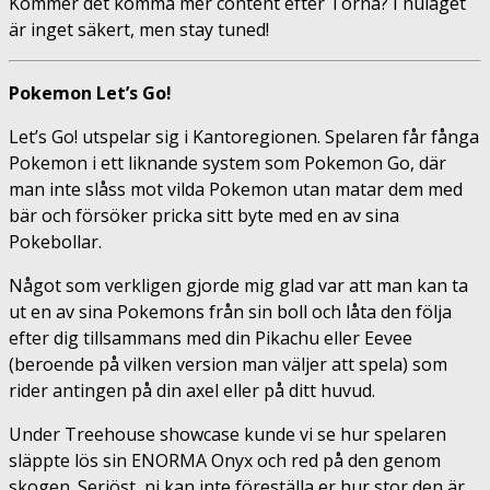
Kommer det komma mer content efter Torna? I nuläget
är inget säkert, men stay tuned!
Pokemon Let’s Go!
Let’s Go! utspelar sig i Kantoregionen. Spelaren får fånga
Pokemon i ett liknande system som Pokemon Go, där
man inte slåss mot vilda Pokemon utan matar dem med
bär och försöker pricka sitt byte med en av sina
Pokebollar.
Något som verkligen gjorde mig glad var att man kan ta
ut en av sina Pokemons från sin boll och låta den följa
efter dig tillsammans med din Pikachu eller Eevee
(beroende på vilken version man väljer att spela) som
rider antingen på din axel eller på ditt huvud.
Under Treehouse showcase kunde vi se hur spelaren
släppte lös sin ENORMA Onyx och red på den genom
skogen. Seriöst, ni kan inte föreställa er hur stor den är.