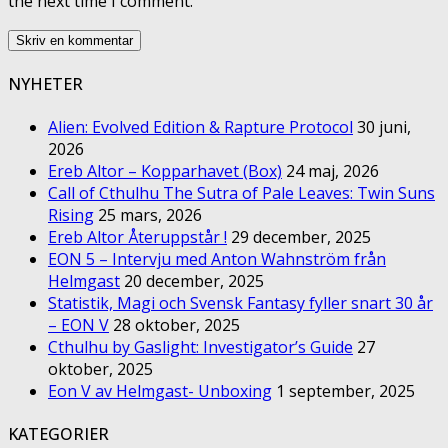
the next time I comment.
NYHETER
Alien: Evolved Edition & Rapture Protocol
30 juni,
2026
Ereb Altor – Kopparhavet (Box)
24 maj, 2026
Call of Cthulhu The Sutra of Pale Leaves: Twin Suns
Rising
25 mars, 2026
Ereb Altor Återuppstår !
29 december, 2025
EON 5 – Intervju med Anton Wahnström från
Helmgast
20 december, 2025
Statistik, Magi och Svensk Fantasy fyller snart 30 år
– EON V
28 oktober, 2025
Cthulhu by Gaslight: Investigator’s Guide
27
oktober, 2025
Eon V av Helmgast- Unboxing
1 september, 2025
KATEGORIER