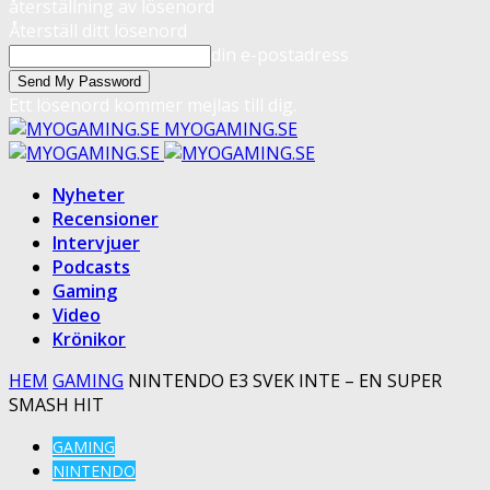
återställning av lösenord
Återställ ditt lösenord
din e-postadress
Ett lösenord kommer mejlas till dig.
MYOGAMING.SE
Nyheter
Recensioner
Intervjuer
Podcasts
Gaming
Video
Krönikor
HEM
GAMING
NINTENDO E3 SVEK INTE – EN SUPER
SMASH HIT
GAMING
NINTENDO