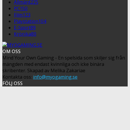
Allmänt
225
PC
150
Film
123
Playstation
104
E-Sport
89
Krönika
80
OM OSS
Mind Your Own Gaming - En spelsida som skiljer sig från
mängden med endast kvinnliga och icke binära
skribenter. Skapad av Melika Zakariae
Kontakta oss:
info@myogaming.se
FÖLJ OSS