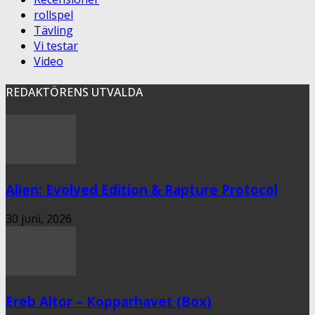
rollspel
Tävling
Vi testar
Video
REDAKTÖRENS UTVALDA
Alien: Evolved Edition & Rapture Protocol
30 juni, 2026
Ereb Altor – Kopparhavet (Box)