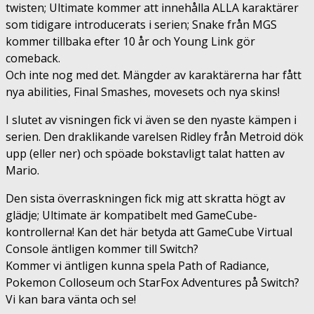
twisten;
Ultimate kommer att innehålla ALLA karaktärer
som tidigare introducerats i serien; Snake från MGS
kommer tillbaka efter 10 år och Young Link gör
comeback.
Och inte nog med det. Mängder av karaktärerna har fått
nya abilities, Final Smashes, movesets och nya skins!
I slutet av visningen fick vi även se den nyaste kämpen i
serien. Den draklikande varelsen Ridley från Metroid dök
upp (eller ner) och spöade bokstavligt talat hatten av
Mario.
Den sista överraskningen fick mig att skratta högt av
glädje; Ultimate är kompatibelt med GameCube-
kontrollerna! Kan det här betyda att GameCube Virtual
Console äntligen kommer till Switch?
Kommer vi äntligen kunna spela Path of Radiance,
Pokemon Colloseum och StarFox Adventures på Switch?
Vi kan bara vänta och se!