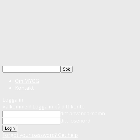
Om MYOG
Kontakt
Logga in
Välkommen! Logga in på ditt konto
ditt användarnamn
ditt lösenord
Forgot your password? Get help