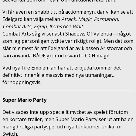
Vi får även en snabb titt på actionmenyn, där vi kan se att
Edelgard kan välja mellan
Attack
,
Magic
,
Formation
,
Combat
Arts
,
Equip
,
Items
och
Wait
.
Combat Arts såg vi senast i Shadows Of Valentia – något
som jag personligen tyckte var riktigt roligt. Men d
et som
slår mig mest är att Edelgard är av klassen Aristocrat och
kan använda BÅDE yxor och svärd – OCH magi!
Vad nya Fire Emblem än har att erbjuda kommer det
definitivt innehålla massvis med nya utmaningar…
förhoppningsvis.
Super Mario Party
Det visades inte upp speciellt mycket av spelet förutom
en kortare trailer, men Super Mario Party ser ut att ha en
mängd roliga partyspel och nya funktioner unika för
Switch.