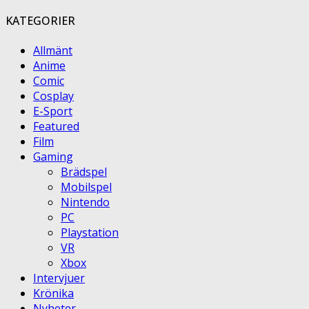
KATEGORIER
Allmänt
Anime
Comic
Cosplay
E-Sport
Featured
Film
Gaming
Brädspel
Mobilspel
Nintendo
PC
Playstation
VR
Xbox
Intervjuer
Krönika
Nyheter