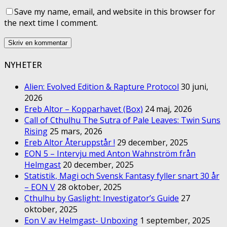
Save my name, email, and website in this browser for
the next time I comment.
NYHETER
Alien: Evolved Edition & Rapture Protocol
30 juni,
2026
Ereb Altor – Kopparhavet (Box)
24 maj, 2026
Call of Cthulhu The Sutra of Pale Leaves: Twin Suns
Rising
25 mars, 2026
Ereb Altor Återuppstår !
29 december, 2025
EON 5 – Intervju med Anton Wahnström från
Helmgast
20 december, 2025
Statistik, Magi och Svensk Fantasy fyller snart 30 år
– EON V
28 oktober, 2025
Cthulhu by Gaslight: Investigator’s Guide
27
oktober, 2025
Eon V av Helmgast- Unboxing
1 september, 2025