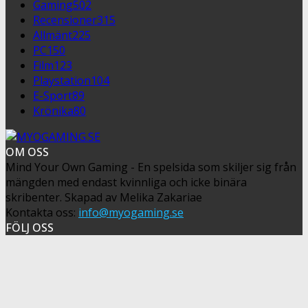
Gaming
502
Recensioner
315
Allmänt
225
PC
150
Film
123
Playstation
104
E-Sport
89
Krönika
80
OM OSS
Mind Your Own Gaming - En spelsida som skiljer sig från
mängden med endast kvinnliga och icke binära
skribenter. Skapad av Melika Zakariae
Kontakta oss:
info@myogaming.se
FÖLJ OSS