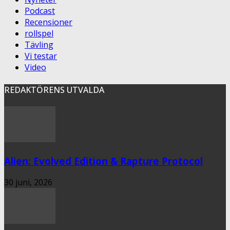
Podcast
Recensioner
rollspel
Tävling
Vi testar
Video
REDAKTÖRENS UTVALDA
Alien: Evolved Edition & Rapture Protocol
30 juni, 2026