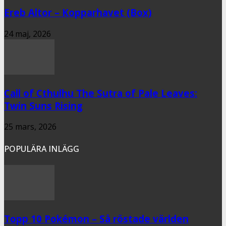
Ereb Altor – Kopparhavet (Box)
24 maj, 2026
Call of Cthulhu The Sutra of Pale Leaves:
Twin Suns Rising
25 mars, 2026
POPULÄRA INLÄGG
Topp 10 Pokémon – Så röstade världen