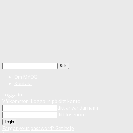
Om MYOG
Kontakt
Logga in
Välkommen! Logga in på ditt konto
ditt användarnamn
ditt lösenord
Forgot your password? Get help