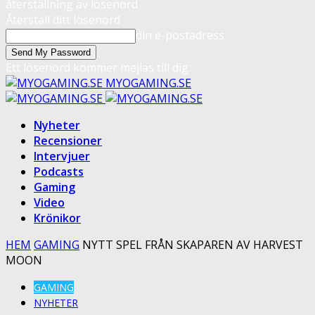
återställning av lösenord
Återställ ditt lösenord
din e-postadress
Ett lösenord kommer mejlas till dig.
MYOGAMING.SE
Nyheter
Recensioner
Intervjuer
Podcasts
Gaming
Video
Krönikor
HEM
GAMING
NYTT SPEL FRÅN SKAPAREN AV HARVEST
MOON
GAMING
NYHETER