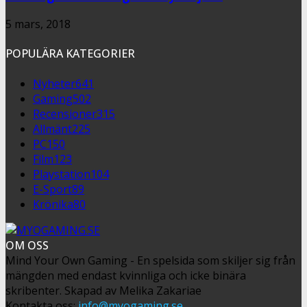
5 mars, 2018
POPULÄRA KATEGORIER
Nyheter
641
Gaming
502
Recensioner
315
Allmänt
225
PC
150
Film
123
Playstation
104
E-Sport
89
Krönika
80
OM OSS
Mind Your Own Gaming - En spelsida som skiljer sig från
mängden med endast kvinnliga och icke binära
skribenter. Skapad av Melika Zakariae
Kontakta oss:
info@myogaming.se