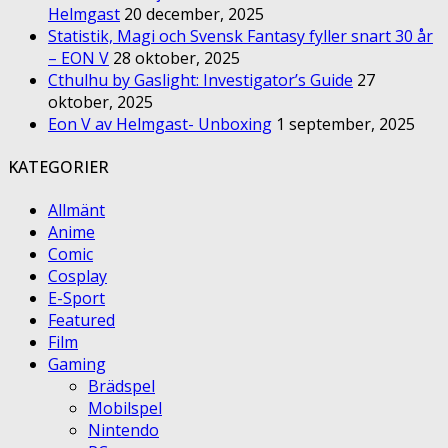
Helmgast
20 december, 2025
Statistik, Magi och Svensk Fantasy fyller snart 30 år
– EON V
28 oktober, 2025
Cthulhu by Gaslight: Investigator’s Guide
27
oktober, 2025
Eon V av Helmgast- Unboxing
1 september, 2025
KATEGORIER
Allmänt
Anime
Comic
Cosplay
E-Sport
Featured
Film
Gaming
Brädspel
Mobilspel
Nintendo