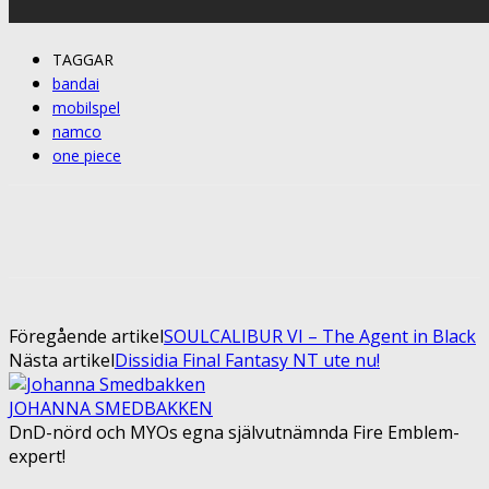
TAGGAR
bandai
mobilspel
namco
one piece
Facebook
Twitter
Pinterest
ReddIt
Föregående artikel
SOULCALIBUR VI – The Agent in Black
Nästa artikel
Dissidia Final Fantasy NT ute nu!
JOHANNA SMEDBAKKEN
DnD-nörd och MYOs egna självutnämnda Fire Emblem-
expert!