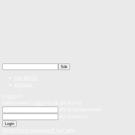
Om MYOG
Kontakt
Logga in
Välkommen! Logga in på ditt konto
ditt användarnamn
ditt lösenord
Forgot your password? Get help