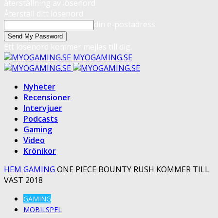
återställning av lösenord
Återställ ditt lösenord
din e-postadress
Ett lösenord kommer mejlas till dig.
MYOGAMING.SE
Nyheter
Recensioner
Intervjuer
Podcasts
Gaming
Video
Krönikor
HEM
GAMING
ONE PIECE BOUNTY RUSH KOMMER TILL
VÄST 2018
GAMING
MOBILSPEL