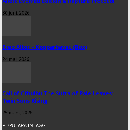
Alien: Evolved Edition & Rapture Protocol
30 juni, 2026
Ereb Altor – Kopparhavet (Box)
24 maj, 2026
Call of Cthulhu The Sutra of Pale Leaves:
Twin Suns Rising
25 mars, 2026
POPULÄRA INLÄGG