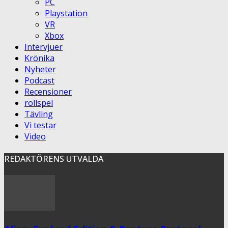
PC
Playstation
VR
Xbox
Intervjuer
Krönika
Nyheter
Podcast
Recensioner
rollspel
Tävling
Vi testar
Video
REDAKTÖRENS UTVALDA