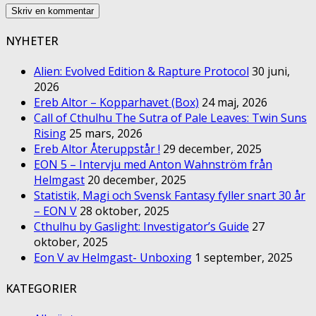
NYHETER
Alien: Evolved Edition & Rapture Protocol
30 juni,
2026
Ereb Altor – Kopparhavet (Box)
24 maj, 2026
Call of Cthulhu The Sutra of Pale Leaves: Twin Suns
Rising
25 mars, 2026
Ereb Altor Återuppstår !
29 december, 2025
EON 5 – Intervju med Anton Wahnström från
Helmgast
20 december, 2025
Statistik, Magi och Svensk Fantasy fyller snart 30 år
– EON V
28 oktober, 2025
Cthulhu by Gaslight: Investigator’s Guide
27
oktober, 2025
Eon V av Helmgast- Unboxing
1 september, 2025
KATEGORIER