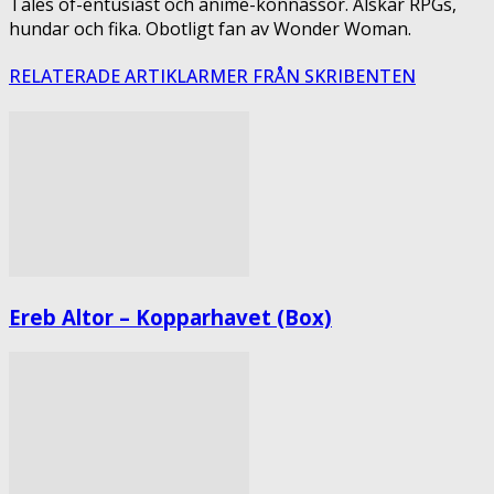
Tales of-entusiast och anime-konnässör. Älskar RPGs,
hundar och fika. Obotligt fan av Wonder Woman.
RELATERADE ARTIKLAR
MER FRÅN SKRIBENTEN
Ereb Altor – Kopparhavet (Box)