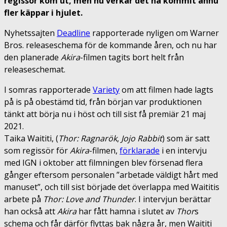
regissör kom ut, men nu verkar det ha kommit ännu
fler käppar i hjulet.
Nyhetssajten
Deadline
rapporterade nyligen om Warner
Bros. releaseschema för de kommande åren, och nu har
den planerade
Akira
-filmen tagits bort helt från
releaseschemat.
I somras rapporterade
Variety
om att filmen hade lagts
på is på obestämd tid, från början var produktionen
tänkt att börja nu i höst och till sist få premiär 21 maj
2021.
Taika Waititi, (
Thor: Ragnarök
,
Jojo Rabbit
) som är satt
som regissör för
Akira
-filmen,
förklarade
i en intervju
med IGN i oktober att filmningen blev försenad flera
gånger eftersom personalen ”arbetade väldigt hårt med
manuset”, och till sist började det överlappa med Waititis
arbete på
Thor: Love and Thunder
. I intervjun berättar
han också att
Akira
har fått hamna i slutet av
Thor
s
schema och får därför flyttas bak några år, men Waititi