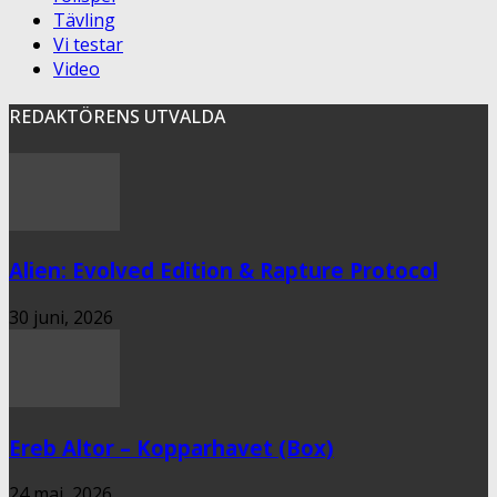
Tävling
Vi testar
Video
REDAKTÖRENS UTVALDA
Alien: Evolved Edition & Rapture Protocol
30 juni, 2026
Ereb Altor – Kopparhavet (Box)
24 maj, 2026