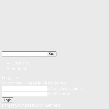
Om MYOG
Kontakt
Logga in
Välkommen! Logga in på ditt konto
ditt användarnamn
ditt lösenord
Forgot your password? Get help