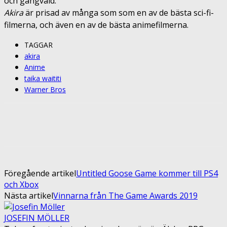
och gängvåld.
Akira
är prisad av många som som en av de bästa sci-fi-
filmerna, och även en av de bästa animefilmerna.
TAGGAR
akira
Anime
taika waititi
Warner Bros
Facebook
Twitter
Pinterest
ReddIt
Föregående artikel
Untitled Goose Game kommer till PS4
och Xbox
Nästa artikel
Vinnarna från The Game Awards 2019
JOSEFIN MÖLLER