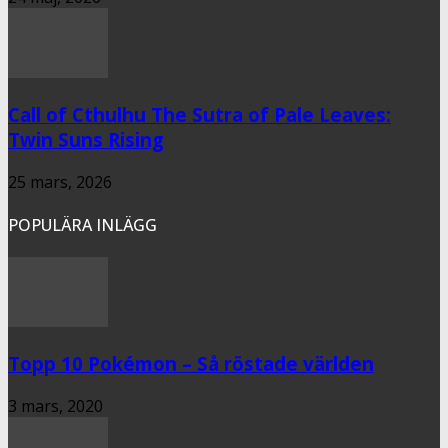
Call of Cthulhu The Sutra of Pale Leaves:
Twin Suns Rising
25 mars, 2026
POPULÄRA INLÄGG
Topp 10 Pokémon – Så röstade världen
3 mars, 2020