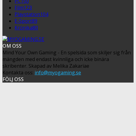
PC
150
Film
123
Playstation
104
E-Sport
89
Krönika
80
OM OSS
Mind Your Own Gaming - En spelsida som skiljer sig från
mängden med endast kvinnliga och icke binära
skribenter. Skapad av Melika Zakariae
Kontakta oss:
info@myogaming.se
FÖLJ OSS