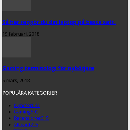
Så här rengör du din laptop på bästa sätt.
19 februari, 2018
Gaming terminologi för nybörjare
5 mars, 2018
POPULÄRA KATEGORIER
Nyheter
641
Gaming
502
Recensioner
315
Allmänt
225