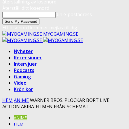
återställning av lösenord
Återställ ditt lösenord
din e-postadress
Ett lösenord kommer mejlas till dig.
MYOGAMING.SE
Nyheter
Recensioner
Intervjuer
Podcasts
Gaming
Video
Krönikor
HEM
ANIME
WARNER BROS. PLOCKAR BORT LIVE
ACTION AKIRA-FILMEN FRÅN SCHEMAT
ANIME
FILM