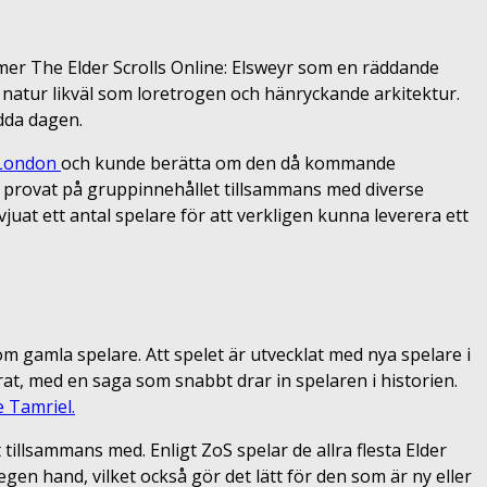
mmer The Elder Scrolls Online: Elsweyr som en räddande
natur likväl som loretrogen och hänryckande arkitektur.
ädda dagen.
 London
och kunde berätta om den då kommande
ha provat på gruppinnehållet tillsammans med diverse
vjuat ett antal spelare för att verkligen kunna leverera ett
om gamla spelare. Att spelet är utvecklat med nya spelare i
rat, med en saga som snabbt drar in spelaren i historien.
e Tamriel.
t tillsammans med. Enligt ZoS spelar de allra flesta Elder
 egen hand, vilket också gör det lätt för den som är ny eller