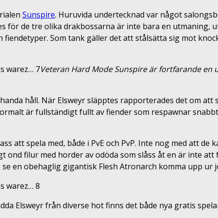
trialen
Sunspire
. Huruvida undertecknad var något salongsb
 för de tre olika drakbossarna är inte bara en utmaning, ut
h fiendetyper. Som tank gäller det att stålsätta sig mot knoc
Veteran
Hard Mode Sunspire är fortfarande en
ehanda håll. När Elsweyr släpptes rapporterades det om att 
ormalt är fullständigt fullt av fiender som respawnar snabbt
ass att spela med, både i PvE och PvP. Inte nog med att de kan
 ond filur med horder av odöda som slåss åt en är inte att f
nte se en obehaglig gigantisk Flesh Atronarch komma upp ur 
da Elsweyr från diverse hot finns det både nya gratis spel