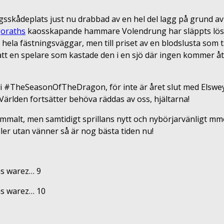
sskådeplats just nu drabbad av en hel del lagg på grund av t
oraths
kaosskapande hammare Volendrung har släppts lös o
ela fästningsväggar, men till priset av en blodslusta som t
tt en spelare som kastade den i en sjö där ingen kommer åt
 #TheSeasonOfTheDragon, för inte är året slut med Elsweyr
Världen fortsätter behöva räddas av oss, hjältarna!
 gammalt, men samtidigt sprillans nytt och nybörjarvänligt 
ller utan vänner så är nog bästa tiden nu!