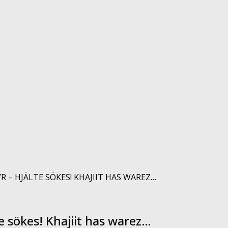
R – HJÄLTE SÖKES! KHAJIIT HAS WAREZ…
te sökes! Khajiit has warez…