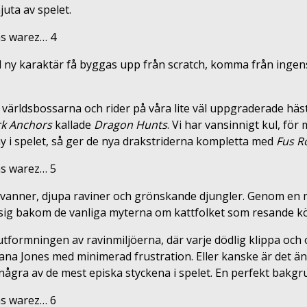
njuta av spelet.
lad ny karaktär få byggas upp från scratch, komma från inge
 världsbossarna och rider på våra lite väl uppgraderade häst
k Anchors
kallade
Dragon Hunts
. Vi har vansinnigt kul, för
y i spelet, så ger de nya drakstriderna kompletta med
Fus R
vanner, djupa raviner och grönskande djungler. Genom en må
r sig bakom de vanliga myterna om kattfolket som resande k
 utformningen av ravinmiljöerna, där varje dödlig klippa och
ndiana Jones med minimerad frustration. Eller kanske är det
ågra av de mest episka styckena i spelet. En perfekt bakgru