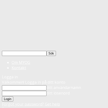
Om MYOG
Kontakt
Logga in
Välkommen! Logga in på ditt konto
ditt användarnamn
ditt lösenord
Forgot your password? Get help