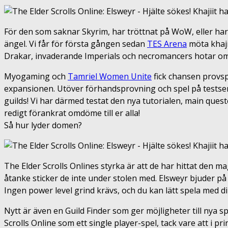
För den som saknar Skyrim, har tröttnat på WoW, eller har 
ängel. Vi får för första gången sedan
TES Arena
möta khaji
Drakar, invaderande Imperials och necromancers hotar o
Myogaming och
Tamriel Women Unite
fick chansen provsp
expansionen
. U
töver förhandsprovning och spel på testser
guilds! Vi har därmed testat den nya tutorialen, main queste
redigt förankrat omdöme till er alla!
Så hur lyder domen?
The Elder Scrolls Onlines styrka är att de har hittat den m
åtanke sticker de inte under stolen med. Elsweyr bjuder på
Ingen power level grind krävs, och du kan lätt spela med din
Nytt är även en Guild Finder som ger möjligheter till nya spe
Scrolls Online som ett single player-spel, tack vare att i p