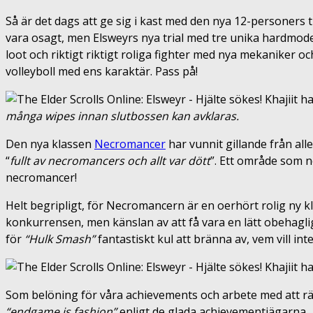
Så är det dags att ge sig i kast med den nya 12-personers 
vara osagt, men Elsweyrs nya trial med tre unika hardmodes
loot och riktigt riktigt roliga fighter med nya mekaniker oc
volleyboll med ens karaktär. Pass på!
många wipes innan slutbossen kan avklaras.
Den nya klassen
Necromancer
har vunnit gillande från all
“
fullt av necromancers och allt var dött
”. Ett område som n
necromancer!
Helt begripligt, för Necromancern är en oerhört rolig ny kl
konkurrensen, men känslan av att få vara en lätt obehagligt
för
“Hulk Smash”
fantastiskt kul att bränna av, vem vill i
Som belöning för våra achievements och arbete med att räd
“endgame is fashion”
enligt de glada achievementjägarna.