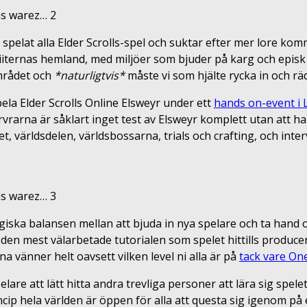
spelat alla Elder Scrolls-spel och suktar efter mer lore ko
iternas hemland, med miljöer som bjuder på karg och episk 
mrådet och
*naturligtvis*
måste vi som hjälte rycka in och r
ela Elder Scrolls Online Elsweyr under ett
hands on-event i
vrarna är såklart inget test av Elsweyr komplett utan att 
t, världsdelen, världsbossarna, trials och crafting, och inter
agiska balansen mellan att bjuda in nya spelare och ta hand 
 den mest välarbetade tutorialen som spelet hittills produce
a vänner helt oavsett vilken level ni alla är på
tack vare On
lare att lätt hitta andra trevliga personer att lära sig spele
rincip hela världen är öppen för alla att questa sig igenom på