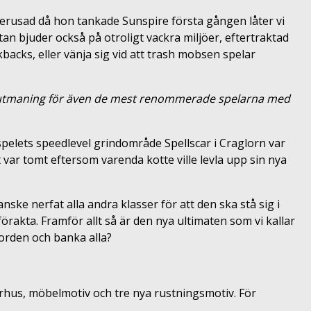
erusad då hon tankade Sunspire första gången låter vi
an bjuder också på otroligt vackra miljöer, eftertraktad
kbacks, eller vänja sig vid att trash mobsen spelar
 utmaning för även de mest renommerade spelarna med
spelets speedlevel grindområde Spellscar i Craglorn var
 var tomt eftersom varenda kotte ville levla upp sin nya
ske nerfat alla andra klasser för att den ska stå sig i
örakta. Framför allt så är den nya ultimaten som vi kallar
jorden och banka alla?
arhus, möbelmotiv och tre nya rustningsmotiv. För