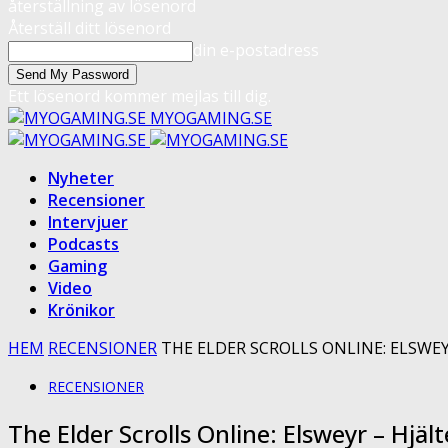
återställning av lösenord
Återställ ditt lösenord
din e-postadress
Ett lösenord kommer mejlas till dig.
MYOGAMING.SE
Nyheter
Recensioner
Intervjuer
Podcasts
Gaming
Video
Krönikor
HEM
RECENSIONER
THE ELDER SCROLLS ONLINE: ELSWEY
RECENSIONER
The Elder Scrolls Online: Elsweyr – Hjäl