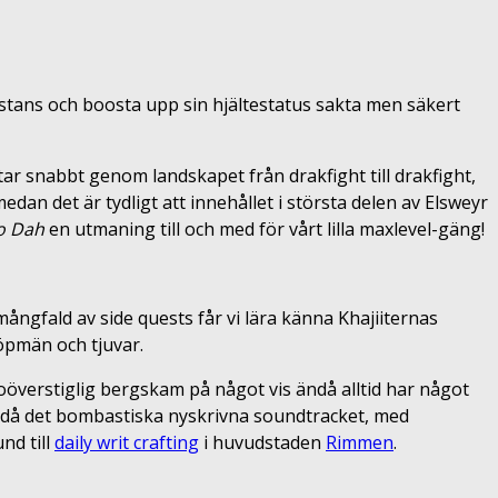
nstans och boosta upp sin hjältestatus sakta men säkert
ar snabbt genom landskapet från drakfight till drakfight,
 medan det är tydligt att innehållet i största delen av Elsweyr
o Dah
en utmaning till och med för vårt lilla maxlevel-gäng!
ngfald av side quests får vi lära känna Khajiiternas
öpmän och tjuvar.
 oöverstiglig bergskam på något vis ändå alltid har något
 ändå det bombastiska nyskrivna soundtracket, med
nd till
daily writ crafting
i huvudstaden
Rimmen
.