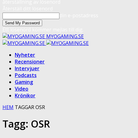
återställning av lösenord
Återställ ditt lösenord
din e-postadress
Ett lösenord kommer mejlas till dig.
MYOGAMING.SE
Nyheter
Recensioner
Intervjuer
Podcasts
Gaming
Video
Krönikor
HEM
TAGGAR
OSR
Tagg: OSR