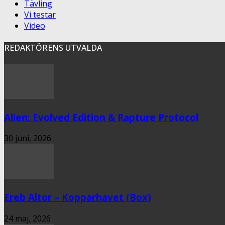
Tävling
Vi testar
Video
REDAKTÖRENS UTVALDA
Alien: Evolved Edition & Rapture Protocol
30 juni, 2026
Ereb Altor – Kopparhavet (Box)
24 maj, 2026