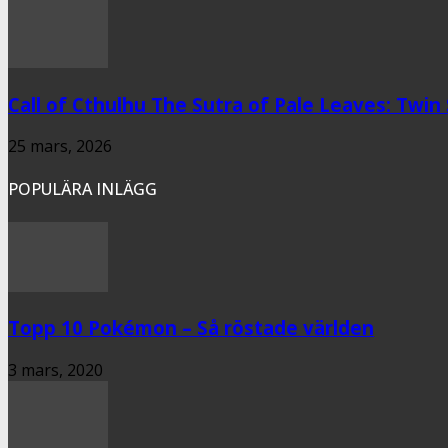
Call of Cthulhu The Sutra of Pale Leaves: Twin
25 mars, 2026
POPULÄRA INLÄGG
Topp 10 Pokémon – Så röstade världen
3 mars, 2020