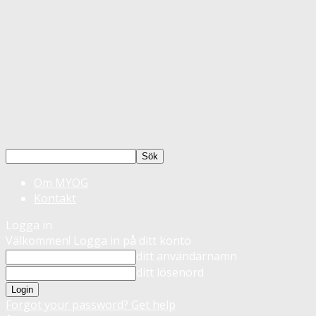
Om MYOG
Kontakt
Logga in
Välkommen! Logga in på ditt konto
ditt användarnamn
ditt lösenord
Forgot your password? Get help