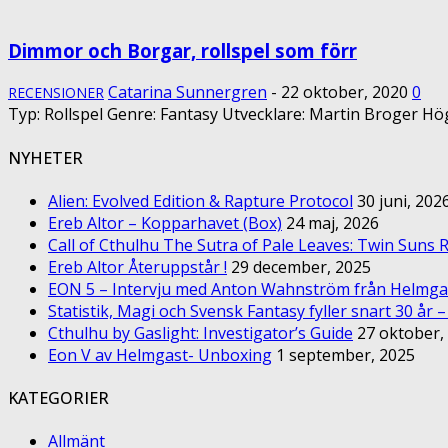
Dimmor och Borgar, rollspel som förr
Catarina Sunnergren
-
22 oktober, 2020
0
RECENSIONER
Typ: Rollspel Genre: Fantasy Utvecklare: Martin Broger Hög
NYHETER
Alien: Evolved Edition & Rapture Protocol
30 juni, 202
Ereb Altor – Kopparhavet (Box)
24 maj, 2026
Call of Cthulhu The Sutra of Pale Leaves: Twin Suns R
Ereb Altor Återuppstår !
29 december, 2025
EON 5 – Intervju med Anton Wahnström från Helmga
Statistik, Magi och Svensk Fantasy fyller snart 30 år 
Cthulhu by Gaslight: Investigator’s Guide
27 oktober,
Eon V av Helmgast- Unboxing
1 september, 2025
KATEGORIER
Allmänt