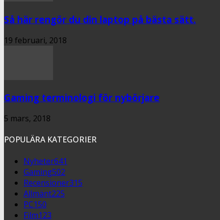
Så här rengör du din laptop på bästa sätt.
19 februari, 2018
Gaming terminologi för nybörjare
5 mars, 2018
POPULÄRA KATEGORIER
Nyheter
641
Gaming
502
Recensioner
315
Allmänt
225
PC
150
Film
123