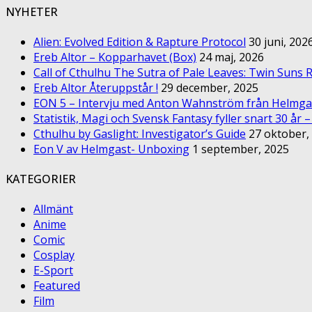
NYHETER
Alien: Evolved Edition & Rapture Protocol
30 juni, 202
Ereb Altor – Kopparhavet (Box)
24 maj, 2026
Call of Cthulhu The Sutra of Pale Leaves: Twin Suns R
Ereb Altor Återuppstår !
29 december, 2025
EON 5 – Intervju med Anton Wahnström från Helmga
Statistik, Magi och Svensk Fantasy fyller snart 30 år 
Cthulhu by Gaslight: Investigator’s Guide
27 oktober,
Eon V av Helmgast- Unboxing
1 september, 2025
KATEGORIER
Allmänt
Anime
Comic
Cosplay
E-Sport
Featured
Film