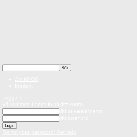
Om MYOG
Kontakt
Logga in
Välkommen! Logga in på ditt konto
ditt användarnamn
ditt lösenord
Forgot your password? Get help