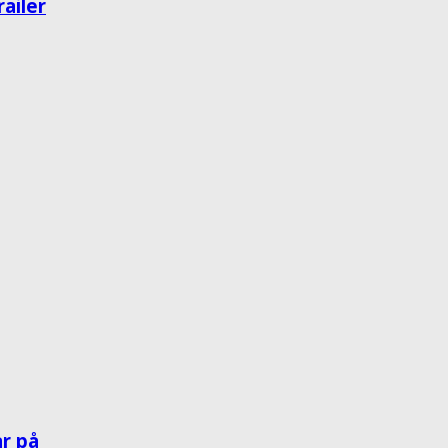
ailer
r på