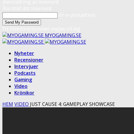
återställning av lösenord
Återställ ditt lösenord
din e-postadress
Ett lösenord kommer mejlas till dig.
MYOGAMING.SE
Nyheter
Recensioner
Intervjuer
Podcasts
Gaming
Video
Krönikor
HEM
VIDEO
JUST CAUSE 4: GAMEPLAY SHOWCASE