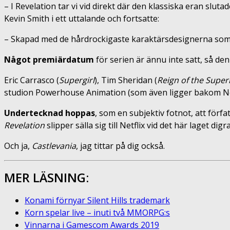
– I Revelation tar vi vid direkt där den klassiska eran slu
Kevin Smith i ett uttalande och fortsatte:
– Skapad med de hårdrockigaste karaktärsdesignerna so
Något premiärdatum
för serien är ännu inte satt, så de
Eric Carrasco (
Supergirl
), Tim Sheridan (
Reign of the Supe
studion Powerhouse Animation (som även ligger bakom Ne
Undertecknad hoppas
, som en subjektiv fotnot, att förf
Revelation
slipper sälla sig till Netflix vid det här laget 
Och ja,
Castlevania
, jag tittar på dig också.
MER LÄSNING:
Konami förnyar Silent Hills trademark
Korn spelar live – inuti två MMORPG:s
Vinnarna i Gamescom Awards 2019