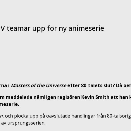
 TV teamar upp för ny animeserie
rna i
Masters of the Universe
efter 80-talets slut? Då be
 meddelade nämligen regisören Kevin Smith att han 
meserie.
on
, och plocka upp på oavslutade handlingar från 80-talsorigi
et av ursprungsserien.