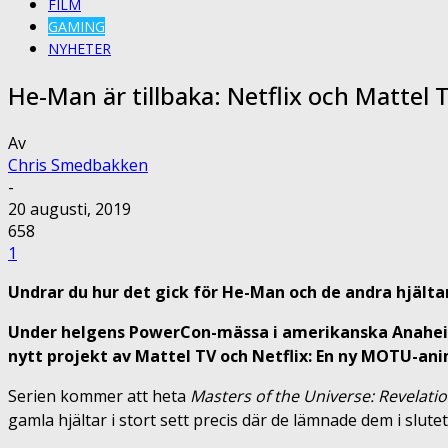
FILM
GAMING
NYHETER
He-Man är tillbaka: Netflix och Mattel
Av
Chris Smedbakken
-
20 augusti, 2019
658
1
Undrar du hur det gick för He-Man och de andra hjälta
Under helgens PowerCon-mässa i amerikanska Anaheim
nytt projekt av Mattel TV och Netflix: En ny MOTU-ani
Serien kommer att heta
Masters of the Universe: Revelati
gamla hjältar i stort sett precis där de lämnade dem i slut