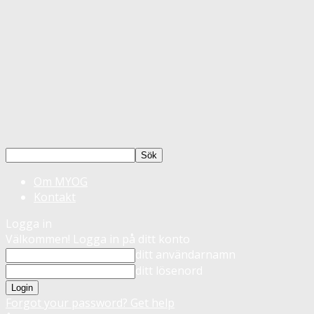
Om MYOG
Kontakt
Logga in
Välkommen! Logga in på ditt konto
ditt användarnamn
ditt lösenord
Forgot your password? Get help