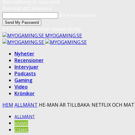
återställning av lösenord
Återställ ditt lösenord
din e-postadress
Ett lösenord kommer mejlas till dig.
MYOGAMING.SE
Nyheter
Recensioner
Intervjuer
Podcasts
Gaming
Video
Krönikor
HEM
ALLMÄNT
HE-MAN ÄR TILLBAKA: NETFLIX OCH MAT
ALLMÄNT
ANIME
COMIC