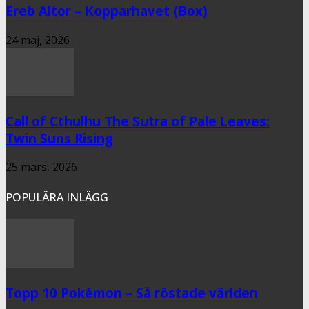
Ereb Altor – Kopparhavet (Box)
24 maj, 2026
Call of Cthulhu The Sutra of Pale Leaves:
Twin Suns Rising
25 mars, 2026
POPULÄRA INLÄGG
Topp 10 Pokémon – Så röstade världen