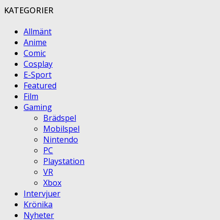
KATEGORIER
Allmänt
Anime
Comic
Cosplay
E-Sport
Featured
Film
Gaming
Brädspel
Mobilspel
Nintendo
PC
Playstation
VR
Xbox
Intervjuer
Krönika
Nyheter