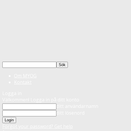
Om MYOG
Kontakt
Logga in
Välkommen! Logga in på ditt konto
ditt användarnamn
ditt lösenord
Forgot your password? Get help