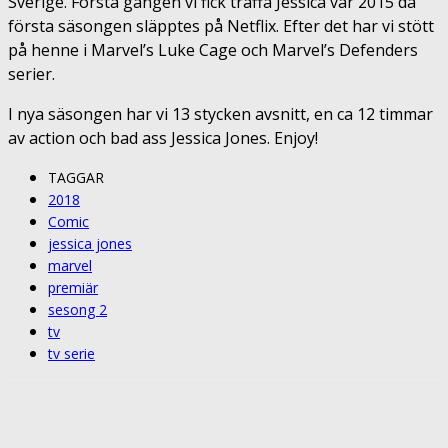
Sverige. Första gången vi fick träffa Jessica var 2015 då
första säsongen släpptes på Netflix. Efter det har vi stött
på henne i Marvel’s Luke Cage och Marvel’s Defenders
serier.
I nya säsongen har vi 13 stycken avsnitt, en ca 12 timmar
av action och bad ass Jessica Jones. Enjoy!
TAGGAR
2018
Comic
jessica jones
marvel
premiär
sesong 2
tv
tv serie
Facebook
Twitter
Pinterest
ReddIt