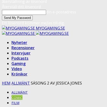
återställning av lösenord
Återställ ditt lösenord
din e-postadress
Ett lösenord kommer mejlas till dig.
MYOGAMING.SE
Nyheter
Recensioner
Intervjuer
Podcasts
Gaming
Video
Krönikor
HEM
ALLMÄNT
SÄSONG 2 AV JESSICA JONES
ALLMÄNT
COMIC
FILM