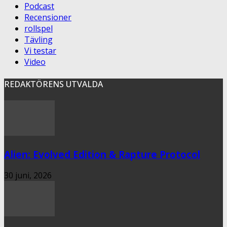
Podcast
Recensioner
rollspel
Tävling
Vi testar
Video
REDAKTÖRENS UTVALDA
Alien: Evolved Edition & Rapture Protocol
30 juni, 2026