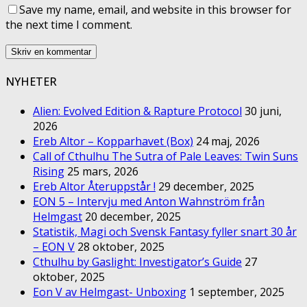
Save my name, email, and website in this browser for
the next time I comment.
NYHETER
Alien: Evolved Edition & Rapture Protocol
30 juni,
2026
Ereb Altor – Kopparhavet (Box)
24 maj, 2026
Call of Cthulhu The Sutra of Pale Leaves: Twin Suns
Rising
25 mars, 2026
Ereb Altor Återuppstår !
29 december, 2025
EON 5 – Intervju med Anton Wahnström från
Helmgast
20 december, 2025
Statistik, Magi och Svensk Fantasy fyller snart 30 år
– EON V
28 oktober, 2025
Cthulhu by Gaslight: Investigator’s Guide
27
oktober, 2025
Eon V av Helmgast- Unboxing
1 september, 2025