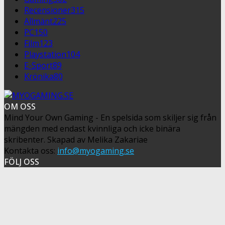
Recensioner
315
Allmänt
225
PC
150
Film
123
Playstation
104
E-Sport
89
Krönika
80
OM OSS
Mind Your Own Gaming - En spelsida som skiljer sig från
mängden med endast kvinnliga och icke binära
skribenter. Skapad av Melika Zakariae
Kontakta oss:
info@myogaming.se
FÖLJ OSS