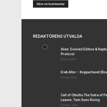
REDAKTÖRENS UTVALDA
Alien: Evolved Edition & Rapt
Protocol
30 juni, 2026
Ereb Altor – Kopparhavet (Bo
24 maj, 2026
Call of Cthulhu The Sutra of P
Leaves: Twin Suns Rising
25 mars, 2026