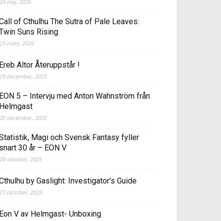
24 maj, 2026
Call of Cthulhu The Sutra of Pale Leaves:
Twin Suns Rising
25 mars, 2026
Ereb Altor Återuppstår !
29 december, 2025
EON 5 – Intervju med Anton Wahnström från
Helmgast
20 december, 2025
Statistik, Magi och Svensk Fantasy fyller
snart 30 år – EON V
28 oktober, 2025
Cthulhu by Gaslight: Investigator’s Guide
27 oktober, 2025
Eon V av Helmgast- Unboxing