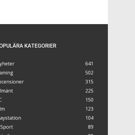
OPULÄRA KATEGORIER
yheter
641
aming
502
ecensioner
315
llmänt
225
C
150
ilm
123
laystation
104
-Sport
89