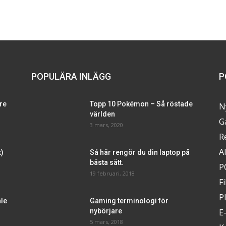
POPULÄRA INLÄGG
P
ure
Topp 10 Pokémon – Så röstade
N
världen
G
3 mars, 2020
R
A
x)
Så här rengör du din laptop på
bästa sätt.
P
19 februari, 2018
F
P
ale
Gaming terminologi för
nybörjare
E
5 mars, 2018