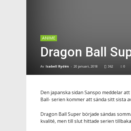
ANIME
Dragon Ball Sup
Av
Isabell Rydén
-
20 januari, 2018
362
0
Den japanska sidan Sanspo meddelar att
Ball- serien kommer att sända sitt sista av
Dragon Ball Super började sändas sommare
kvalité, men till slut hittade serien tillba