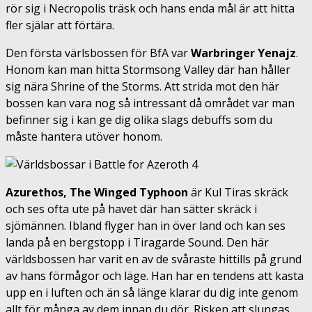
rör sig i Necropolis träsk och hans enda mål är att hitta
fler själar att förtära.
Den första värlsbossen för BfA var
Warbringer Yenajz
.
Honom kan man hitta Stormsong Valley där han håller
sig nära Shrine of the Storms. Att strida mot den här
bossen kan vara nog så intressant då området var man
befinner sig i kan ge dig olika slags debuffs som du
måste hantera utöver honom.
Azurethos, The Winged Typhoon
är Kul Tiras skräck
och ses ofta ute på havet där han sätter skräck i
sjömännen. Ibland flyger han in över land och kan ses
landa på en bergstopp i Tiragarde Sound. Den här
världsbossen har varit en av de svåraste hittills på grund
av hans förmågor och läge. Han har en tendens att kasta
upp en i luften och än så länge klarar du dig inte genom
allt för många av dem innan du dör. Risken att slungas