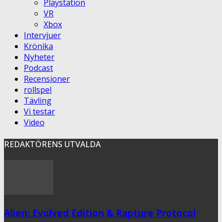
Playstation
VR
Xbox
Intervjuer
Krönika
Nyheter
Podcast
Recensioner
rollspel
Tävling
Vi testar
Video
REDAKTÖRENS UTVALDA
Alien: Evolved Edition & Rapture Protocol