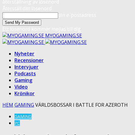
återställning av lösenord
Återställ ditt lösenord
din e-postadress
Ett lösenord kommer mejlas till dig.
MYOGAMING.SE
Nyheter
Recensioner
Intervjuer
Podcasts
Gaming
Video
Krönikor
HEM
GAMING
VÄRLDSBOSSAR I BATTLE FOR AZEROTH
GAMING
PC