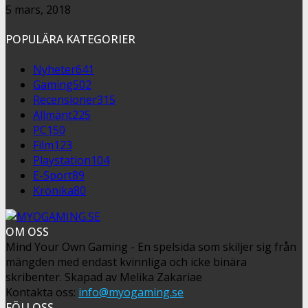
5 mars, 2018
POPULÄRA KATEGORIER
Nyheter
641
Gaming
502
Recensioner
315
Allmänt
225
PC
150
Film
123
Playstation
104
E-Sport
89
Krönika
80
OM OSS
Mind Your Own Gaming - En spelsida som skiljer sig från
mängden med endast kvinnliga och icke binära
skribenter. Skapad av Melika Zakariae
Kontakta oss:
info@myogaming.se
FÖLJ OSS