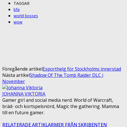
TAGGAR
bfa
world bosses
wow
Facebook
Twitter
Pinterest
ReddIt
Föregående artikel
Esporthelg för Stockholms innerstad
Nästa artikel
Shadow Of The Tomb Raider DLC i
November
JOHANNA VIKTORIA
Gamer girl and social media nerd. World of Warcraft,
bräd- och kortspelsnörd, Magic the gathering. Mamma
till en future gamer.
RELATERADE ARTIKLAR
MER FRÅN SKRIBENTEN