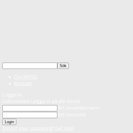
Om MYOG
Kontakt
Logga in
Välkommen! Logga in på ditt konto
ditt användarnamn
ditt lösenord
Forgot your password? Get help