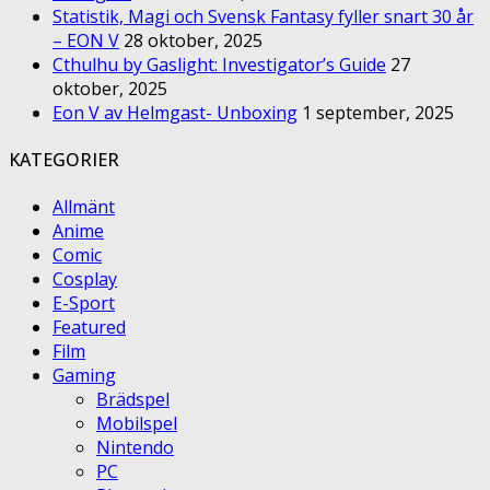
Statistik, Magi och Svensk Fantasy fyller snart 30 år
– EON V
28 oktober, 2025
Cthulhu by Gaslight: Investigator’s Guide
27
oktober, 2025
Eon V av Helmgast- Unboxing
1 september, 2025
KATEGORIER
Allmänt
Anime
Comic
Cosplay
E-Sport
Featured
Film
Gaming
Brädspel
Mobilspel
Nintendo
PC