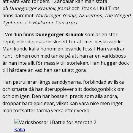
att vara värd för dem. I Zandalar kan man stöta
på
Dunegorger Kraulok, Ji’arak
och
T’zane
. I Kul Tiras
finns däremot
Warbringer Yenajz, Azurethos, The Winged
Typhoon
och
Hailstone Construct
.
I Vol´dun finns
Dunegorger Kraulok
som är en stor
reptil, eller dinosaurie skelett för att mer beskrivande.
Man kunde kalla honom en levande fossil. Han vandrar
runt i öknen och med tanke på att han är en världsboss
är han inte allt för massiv till storleken. Han hugger dock
till hårdare än vad han ser ut att göra.
Han patrullerar längs sanddynerna, förblindad av ilska
och smärta då han återupplever sitt dödsögonblick om
och om igen. Den här bossen, precis som alla andra,
droppar bara epic gear, vilket kan vara nice men inget
man fortsätter farma vecka efter vecka.
Källa