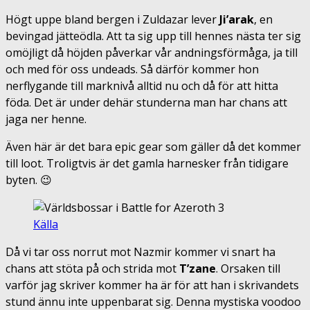
Högt uppe bland bergen i Zuldazar lever
Ji’arak
, en
bevingad jätteödla. Att ta sig upp till hennes nästa ter sig
omöjligt då höjden påverkar vår andningsförmåga, ja till
och med för oss undeads. Så därför kommer hon
nerflygande till marknivå alltid nu och då för att hitta
föda. Det är under dehär stunderna man har chans att
jaga ner henne.
Även här är det bara epic gear som gäller då det kommer
till loot. Troligtvis är det gamla harnesker från tidigare
byten. 😉
Källa
Då vi tar oss norrut mot Nazmir kommer vi snart ha
chans att stöta på och strida mot
T’zane
. Orsaken till
varför jag skriver kommer ha är för att han i skrivandets
stund ännu inte uppenbarat sig. Denna mystiska voodoo