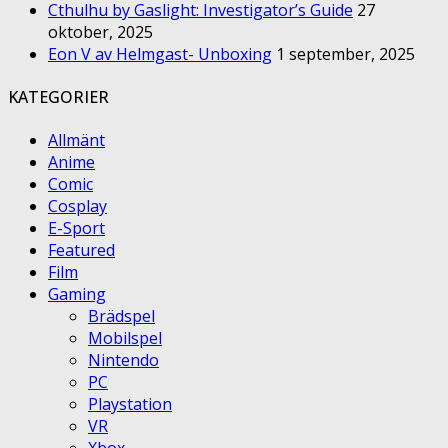
Cthulhu by Gaslight: Investigator’s Guide
27
oktober, 2025
Eon V av Helmgast- Unboxing
1 september, 2025
KATEGORIER
Allmänt
Anime
Comic
Cosplay
E-Sport
Featured
Film
Gaming
Brädspel
Mobilspel
Nintendo
PC
Playstation
VR