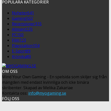
POPULÄRA KATEGORIER
Nyheter
641
Gaming
502
Recensioner
315
Allmänt
225
PC
150
Film
123
Playstation
104
E-Sport
89
Krönika
80
OM OSS
Mind Your Own Gaming - En spelsida som skiljer sig från
mängden med endast kvinnliga och icke binära
skribenter. Skapad av Melika Zakariae
Kontakta oss:
info@myogaming.se
FÖLJ OSS