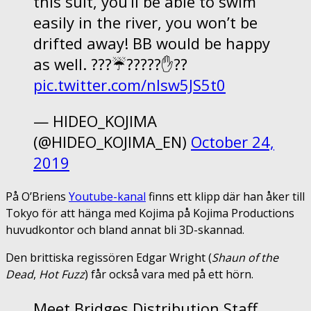
this suit, you’ll be able to swim
easily in the river, you won’t be
drifted away! BB would be happy
as well. ???☔️?????✋??
pic.twitter.com/nIsw5JS5t0
— HIDEO_KOJIMA
(@HIDEO_KOJIMA_EN)
October 24,
2019
På O’Briens
Youtube-kanal
finns ett klipp där han åker till
Tokyo för att hänga med Kojima på Kojima Productions
huvudkontor och bland annat bli 3D-skannad.
Den brittiska regissören Edgar Wright (
Shaun of the
Dead
,
Hot Fuzz
) får också vara med på ett hörn.
Meet Bridges Distribution Staff