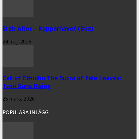
Ereb Altor – Kopparhavet (Box)
24 maj, 2026
Call of Cthulhu The Sutra of Pale Leaves:
Twin Suns Rising
25 mars, 2026
POPULÄRA INLÄGG