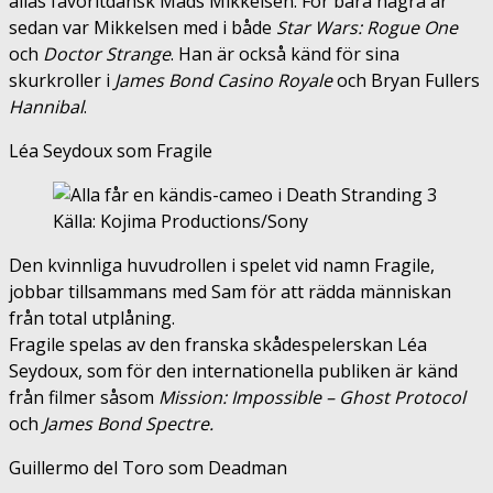
allas favoritdansk Mads Mikkelsen. För bara några år
sedan var Mikkelsen med i både
Star Wars: Rogue One
och
Doctor Strange
. Han är också känd för sina
skurkroller i
James Bond Casino Royale
och Bryan Fullers
Hannibal
.
Léa Seydoux som Fragile
Källa: Kojima Productions/Sony
Den kvinnliga huvudrollen i spelet vid namn Fragile,
jobbar tillsammans med Sam för att rädda människan
från total utplåning.
Fragile spelas av den franska skådespelerskan Léa
Seydoux, som för den internationella publiken är känd
från filmer såsom
Mission: Impossible – Ghost Protocol
och
James Bond Spectre.
Guillermo del Toro som Deadman