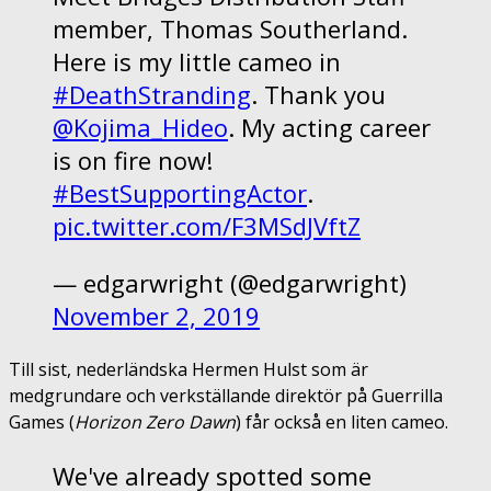
member, Thomas Southerland.
Here is my little cameo in
#DeathStranding
. Thank you
@Kojima_Hideo
. My acting career
is on fire now!
#BestSupportingActor
.
pic.twitter.com/F3MSdJVftZ
— edgarwright (@edgarwright)
November 2, 2019
Till sist, nederländska Hermen Hulst som är
medgrundare och verkställande direktör på Guerrilla
Games (
Horizon Zero Dawn
) får också en liten cameo.
We've already spotted some