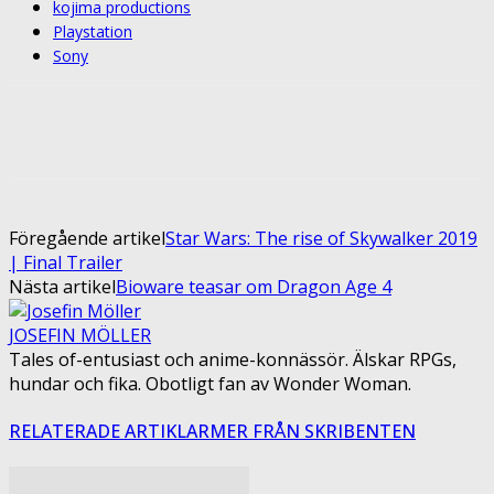
kojima productions
Playstation
Sony
Facebook
Twitter
Pinterest
ReddIt
Föregående artikel
Star Wars: The rise of Skywalker 2019
| Final Trailer
Nästa artikel
Bioware teasar om Dragon Age 4
JOSEFIN MÖLLER
Tales of-entusiast och anime-konnässör. Älskar RPGs,
hundar och fika. Obotligt fan av Wonder Woman.
RELATERADE ARTIKLAR
MER FRÅN SKRIBENTEN