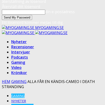
återställning av lösenord
Återställ ditt lösenord
din e-postadress
Ett lösenord kommer mejlas till dig.
MYOGAMING.SE
Nyheter
Recensioner
Intervjuer
Podcasts
Gaming
Video
Krönikor
HEM
GAMING
ALLA FÅR EN KÄNDIS-CAMEO I DEATH
STRANDING
GAMING
NYHETER