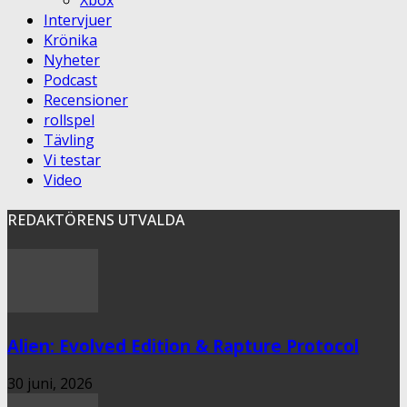
Xbox
Intervjuer
Krönika
Nyheter
Podcast
Recensioner
rollspel
Tävling
Vi testar
Video
REDAKTÖRENS UTVALDA
Alien: Evolved Edition & Rapture Protocol
30 juni, 2026