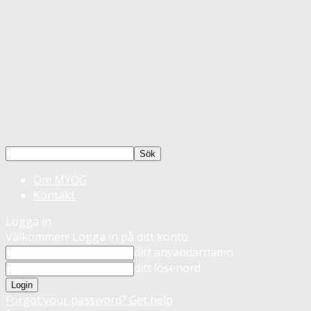
Om MYOG
Kontakt
Logga in
Välkommen! Logga in på ditt konto
ditt användarnamn
ditt lösenord
Forgot your password? Get help